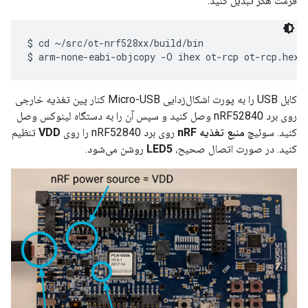
فرمت هگز تبدیل کنید:
$ cd ~/src/ot-nrf528xx/build/bin

کابل USB را به پورت اشکال‌زدایی Micro-USB کنار پین تغذیه خارجی
روی برد nRF52840 وصل کنید و سپس آن را به دستگاه لینوکس وصل
کنید. سوئیچ
منبع تغذیه nRF
روی برد nRF52840 را روی
VDD
تنظیم
کنید. در صورت اتصال صحیح،
LED5
روشن می‌شود.