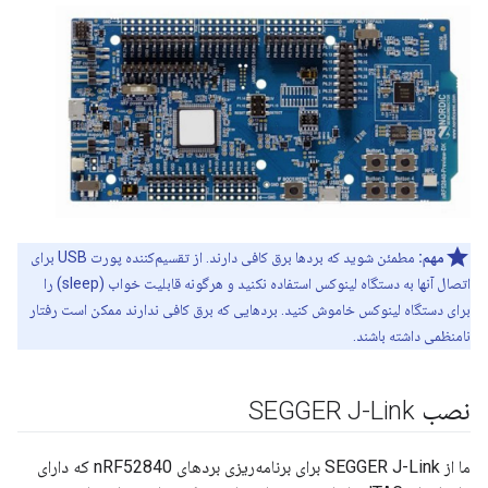
مهم:
مطمئن شوید که بردها برق کافی دارند. از تقسیم‌کننده پورت USB برای
اتصال آنها به دستگاه لینوکس استفاده نکنید و هرگونه قابلیت خواب (sleep) را
برای دستگاه لینوکس خاموش کنید. بردهایی که برق کافی ندارند ممکن است رفتار
نامنظمی داشته باشند.
نصب SEGGER J-Link
ما از SEGGER J-Link برای برنامه‌ریزی بردهای nRF52840 که دارای