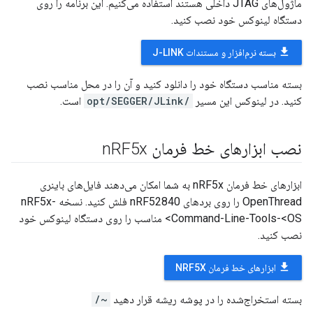
ماژول‌های JTAG داخلی هستند استفاده می‌کنیم. این برنامه را روی
دستگاه لینوکس خود نصب کنید.
file_download
بسته نرم‌افزار و مستندات J-LINK
بسته مناسب دستگاه خود را دانلود کنید و آن را در محل مناسب نصب
کنید. در لینوکس این مسیر
/opt/SEGGER/JLink
است.
نصب ابزارهای خط فرمان n
RF5x
ابزارهای خط فرمان nRF5x به شما امکان می‌دهند فایل‌های باینری
OpenThread را روی بردهای nRF52840 فلش کنید. نسخه nRF5x-
Command-Line-Tools-<OS> مناسب را روی دستگاه لینوکس خود
نصب کنید.
file_download
ابزارهای خط فرمان NRF5X
بسته استخراج‌شده را در پوشه ریشه قرار دهید
~/