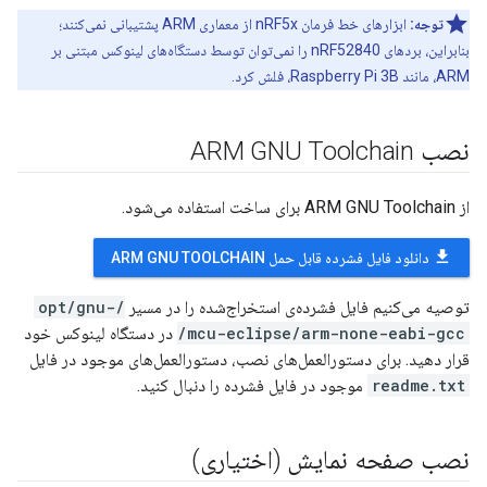
توجه:
ابزارهای خط فرمان nRF5x از معماری ARM پشتیبانی نمی‌کنند؛
بنابراین، بردهای nRF52840 را نمی‌توان توسط دستگاه‌های لینوکس مبتنی بر
ARM، مانند Raspberry Pi 3B، فلش کرد.
نصب ARM GNU Toolchain
از ARM GNU Toolchain برای ساخت استفاده می‌شود.
file_download
دانلود فایل فشرده قابل حمل ARM GNU TOOLCHAIN
توصیه می‌کنیم فایل فشرده‌ی استخراج‌شده را در مسیر
/opt/gnu-
mcu-eclipse/arm-none-eabi-gcc/
در دستگاه لینوکس خود
قرار دهید. برای دستورالعمل‌های نصب، دستورالعمل‌های موجود در فایل
readme.txt
موجود در فایل فشرده را دنبال کنید.
نصب صفحه نمایش (اختیاری)