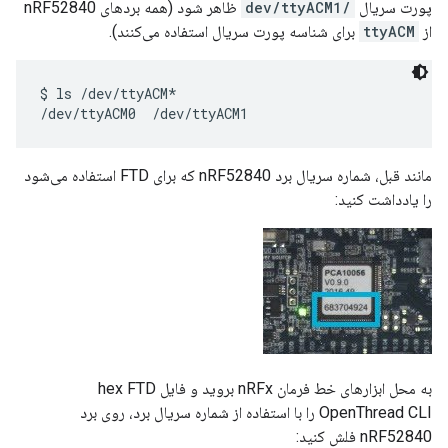
پورت سریال
/dev/ttyACM1
ظاهر شود (همه بردهای nRF52840
از
ttyACM
برای شناسه پورت سریال استفاده می‌کنند).
$ ls /dev/ttyACM*

مانند قبل، شماره سریال برد nRF52840 که برای FTD استفاده می‌شود
را یادداشت کنید:
به محل ابزارهای خط فرمان nRFx بروید و فایل hex FTD
OpenThread CLI را با استفاده از شماره سریال برد، روی برد
nRF52840 فلش کنید: