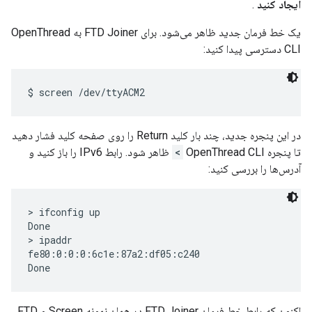
ایجاد کنید
.
یک خط فرمان جدید ظاهر می‌شود. برای FTD Joiner به OpenThread
CLI دسترسی پیدا کنید:
در این پنجره جدید، چند بار کلید Return را روی صفحه کلید فشار دهید
تا پنجره OpenThread CLI
>
ظاهر شود. رابط IPv6 را باز کنید و
آدرس‌ها را بررسی کنید:
> ifconfig up

Done

> ipaddr

fe80:0:0:0:6c1e:87a2:df05:c240

اکنون که رابط خط فرمان FTD Joiner در همان نمونه Screen و FTD