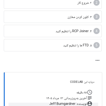
۲. شروع کار
۳. کلون کردن مخازن
۴. RCP Joiner را تنظیم کنید
۵. FTD ها را تنظیم کنید
درباره این CODELAB
schedule
۸۸ دقیقه
subject
آخرین به‌روزرسانی: ۱۴ مرداد ۱۴۰۵
account_circle
نویسنده: Jeff Bumgardner