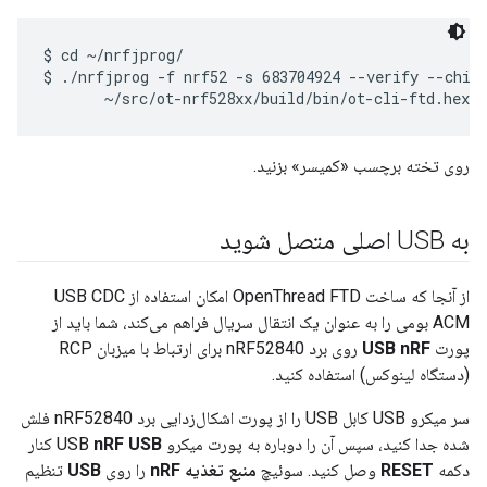
$ cd ~/nrfjprog/

$ ./nrfjprog -f nrf52 -s 683704924 --verify --chipe
روی تخته برچسب «کمیسر» بزنید.
به USB اصلی متصل شوید
از آنجا که ساخت OpenThread FTD امکان استفاده از USB CDC
ACM بومی را به عنوان یک انتقال سریال فراهم می‌کند، شما باید از
پورت
USB nRF
روی برد nRF52840 برای ارتباط با میزبان RCP
(دستگاه لینوکس) استفاده کنید.
سر میکرو USB کابل USB را از پورت اشکال‌زدایی برد nRF52840 فلش
شده جدا کنید، سپس آن را دوباره به پورت میکرو USB
nRF USB
کنار
دکمه
RESET
وصل کنید. سوئیچ
منبع تغذیه nRF
را روی
USB
تنظیم