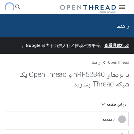
راهنما
。
Google 致力于为黑人社区推动种族平等。
查看具体行动
OpenThread
راهنما
با بردهای n
RF52840 و Open
Thread یک
شبکه Thread بسازید
در این صفحه
۱. مقدمه