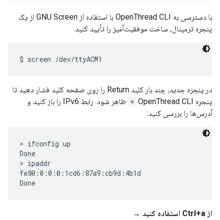
با دسترسی به OpenThread CLI با استفاده از GNU Screen از یک
پنجره ترمینال، ساخت موفقیت‌آمیز را تأیید کنید.
در پنجره جدید، چند بار کلید Return را روی صفحه کلید فشار دهید تا
پنجره OpenThread CLI
>
ظاهر شود. رابط IPv6 را باز کنید و
آدرس‌ها را بررسی کنید:
> ifconfig up

Done

> ipaddr

fe80:0:0:0:1cd6:87a9:cb9d:4b1d

از Ctrl+a استفاده کنید →