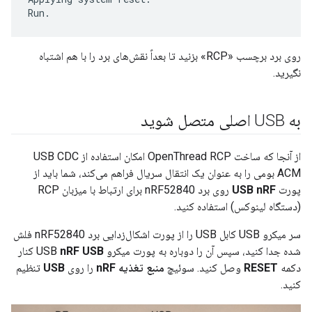
روی برد برچسب «RCP» بزنید تا بعداً نقش‌های برد را با هم اشتباه
نگیرید.
به USB اصلی متصل شوید
از آنجا که ساخت OpenThread RCP امکان استفاده از USB CDC
ACM بومی را به عنوان یک انتقال سریال فراهم می‌کند، شما باید از
پورت
USB nRF
روی برد nRF52840 برای ارتباط با میزبان RCP
(دستگاه لینوکس) استفاده کنید.
سر میکرو USB کابل USB را از پورت اشکال‌زدایی برد nRF52840 فلش
شده جدا کنید، سپس آن را دوباره به پورت میکرو USB
nRF USB
کنار
دکمه
RESET
وصل کنید. سوئیچ
منبع تغذیه nRF
را روی
USB
تنظیم
کنید.