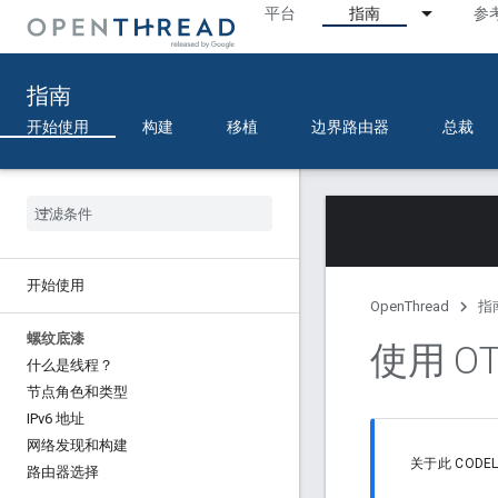
平台
指南
参
指南
开始使用
构建
移植
边界路由器
总裁
开始使用
OpenThread
指
螺纹底漆
使用 O
什么是线程？
节点角色和类型
IPv6 地址
网络发现和构建
关于此 CODEL
路由器选择