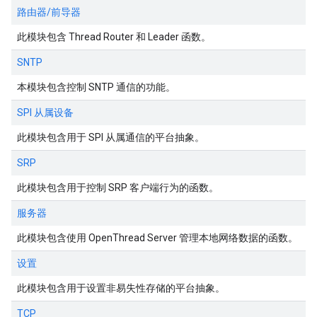
路由器/前导器
此模块包含 Thread Router 和 Leader 函数。
SNTP
本模块包含控制 SNTP 通信的功能。
SPI 从属设备
此模块包含用于 SPI 从属通信的平台抽象。
SRP
此模块包含用于控制 SRP 客户端行为的函数。
服务器
此模块包含使用 OpenThread Server 管理本地网络数据的函数。
设置
此模块包含用于设置非易失性存储的平台抽象。
TCP