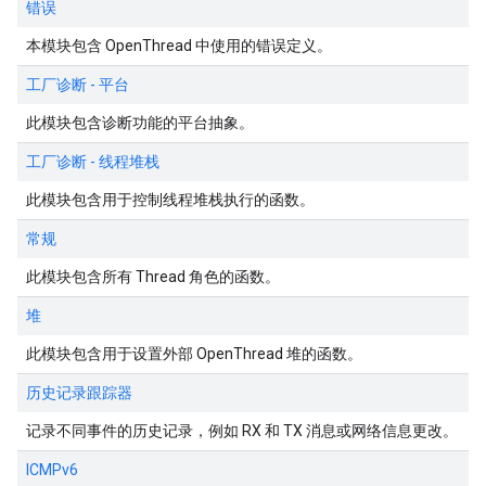
错误
本模块包含 OpenThread 中使用的错误定义。
工厂诊断 - 平台
此模块包含诊断功能的平台抽象。
工厂诊断 - 线程堆栈
此模块包含用于控制线程堆栈执行的函数。
常规
此模块包含所有 Thread 角色的函数。
堆
此模块包含用于设置外部 OpenThread 堆的函数。
历史记录跟踪器
记录不同事件的历史记录，例如 RX 和 TX 消息或网络信息更改。
ICMPv6