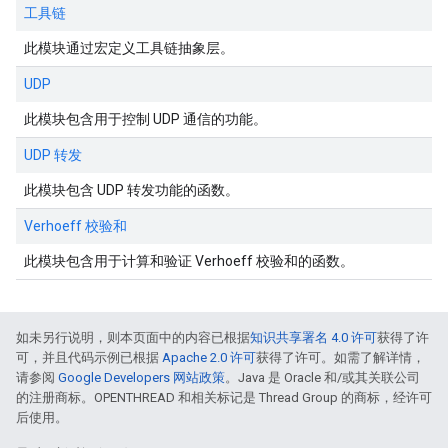
工具链
此模块通过宏定义工具链抽象层。
UDP
此模块包含用于控制 UDP 通信的功能。
UDP 转发
此模块包含 UDP 转发功能的函数。
Verhoeff 校验和
此模块包含用于计算和验证 Verhoeff 校验和的函数。
如未另行说明，则本页面中的内容已根据
知识共享署名 4.0 许可
获得了许
可，并且代码示例已根据
Apache 2.0 许可
获得了许可。如需了解详情，
请参阅
Google Developers 网站政策
。Java 是 Oracle 和/或其关联公司
的注册商标。OPENTHREAD 和相关标记是 Thread Group 的商标，经许可
后使用。