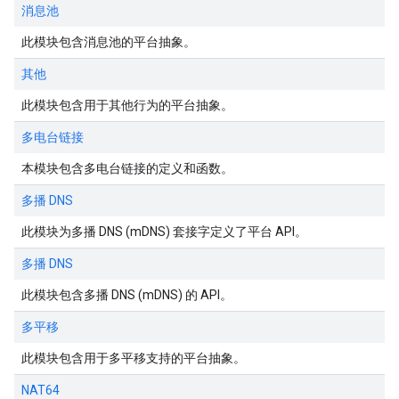
消息池
此模块包含消息池的平台抽象。
其他
此模块包含用于其他行为的平台抽象。
多电台链接
本模块包含多电台链接的定义和函数。
多播 DNS
此模块为多播 DNS (mDNS) 套接字定义了平台 API。
多播 DNS
此模块包含多播 DNS (mDNS) 的 API。
多平移
此模块包含用于多平移支持的平台抽象。
NAT64