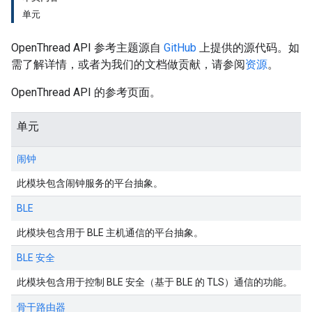
单元
OpenThread API 参考主题源自
GitHub
上提供的源代码。如
需了解详情，或者为我们的文档做贡献，请参阅
资源
。
OpenThread API 的参考页面。
单元
闹钟
此模块包含闹钟服务的平台抽象。
BLE
此模块包含用于 BLE 主机通信的平台抽象。
BLE 安全
此模块包含用于控制 BLE 安全（基于 BLE 的 TLS）通信的功能。
骨干路由器