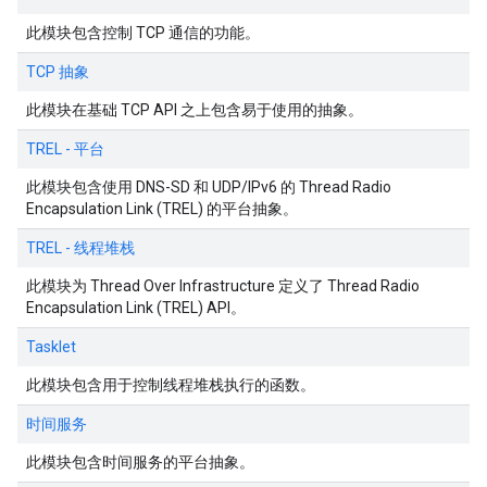
此模块包含控制 TCP 通信的功能。
TCP 抽象
此模块在基础 TCP API 之上包含易于使用的抽象。
TREL - 平台
此模块包含使用 DNS-SD 和 UDP/IPv6 的 Thread Radio
Encapsulation Link (TREL) 的平台抽象。
TREL - 线程堆栈
此模块为 Thread Over Infrastructure 定义了 Thread Radio
Encapsulation Link (TREL) API。
Tasklet
此模块包含用于控制线程堆栈执行的函数。
时间服务
此模块包含时间服务的平台抽象。