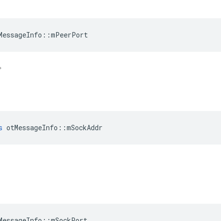
MessageInfo
::
mPeerPort
。
s
 otMessageInfo
::
mSockAddr
。
MessageInfo
::
mSockPort