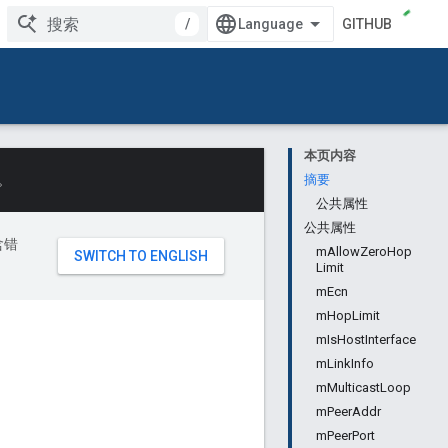
/
GITHUB
本页内容
。
摘要
公共属性
公共属性
含错
mAllowZeroHop
Limit
mEcn
mHopLimit
mIsHostInterface
mLinkInfo
mMulticastLoop
mPeerAddr
mPeerPort