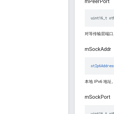
m
Peer
Port
uint16_t ot
对等传输层端口
m
Sock
Addr
otIp6Addres
本地 IPv6 地址
m
Sock
Port
uint16_t ot