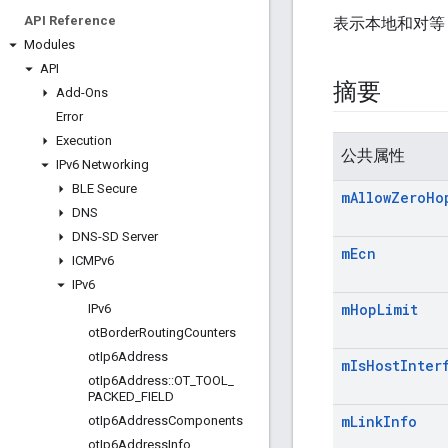
API Reference
表示本地和对等 
Modules
API
摘要
Add-Ons
Error
Execution
公共属性
IPv6 Networking
BLE Secure
m
Allow
Zero
Ho
DNS
DNS-SD Server
m
Ecn
ICMPv6
IPv6
m
Hop
Limit
IPv6
ot
Border
Routing
Counters
ot
Ip6Address
m
Is
Host
Inter
ot
Ip6Address
::
OT
_
TOOL
_
PACKED
_
FIELD
m
Link
Info
ot
Ip6Address
Components
ot
Ip6Address
Info