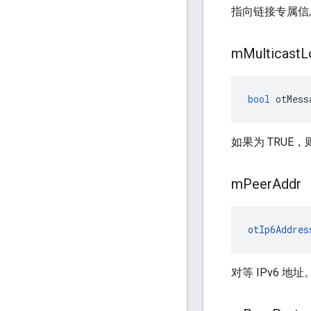
指向链接专属信
m
Multicast
L
bool
 otMess
如果为 TRUE
m
Peer
Addr
otIp6Addres
对等 IPv6 地址