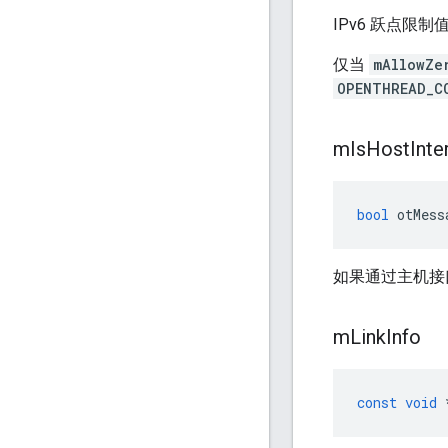
IPv6 跃点限制
仅当
mAllowZe
OPENTHREAD_C
m
Is
Host
Inte
bool
 otMess
如果通过主机接口
m
Link
Info
const
void