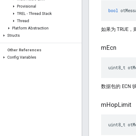
Provisional
bool
 otMess
TREL - Thread Stack
Thread
Platform Abstraction
如果为 TRUE
Structs
m
Ecn
Other References
Config Variables
uint8_t otM
数据包的 ECN 
m
Hop
Limit
uint8_t otM