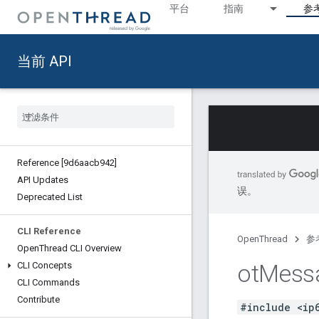
平台
指南
参
当前 API
Reference [9d6aacb942]
API Updates
误。
Deprecated List
CLI Reference
OpenThread
参
Open
Thread CLI Overview
ot
Mess
CLI Concepts
CLI Commands
Contribute
#include <ip