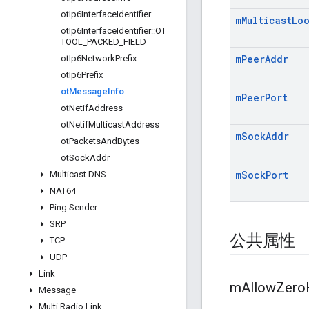
ot
Ip6Interface
Identifier
m
Multicast
Lo
ot
Ip6Interface
Identifier
::
OT
_
TOOL
_
PACKED
_
FIELD
m
Peer
Addr
ot
Ip6Network
Prefix
ot
Ip6Prefix
ot
Message
Info
m
Peer
Port
ot
Netif
Address
ot
Netif
Multicast
Address
m
Sock
Addr
ot
Packets
And
Bytes
ot
Sock
Addr
m
Sock
Port
Multicast DNS
NAT64
Ping Sender
SRP
公共属性
TCP
UDP
Link
m
Allow
Zero
Message
Multi Radio Link