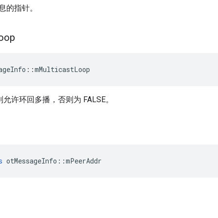
息的指针。
oop
ageInfo
::
mMulticastLoop
，则允许环回多播，否则为 FALSE。
s
 otMessageInfo
::
mPeerAddr
。