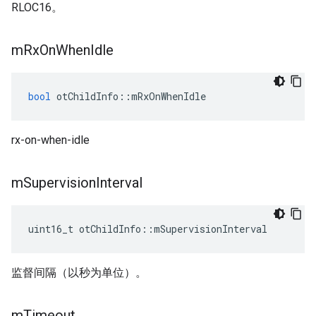
RLOC16。
m
Rx
On
When
Idle
bool
 otChildInfo
::
mRxOnWhenIdle
rx-on-when-idle
m
Supervision
Interval
uint16_t otChildInfo
::
mSupervisionInterval
监督间隔（以秒为单位）。
m
Timeout