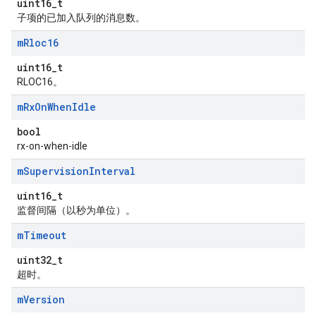
uint16_t
子项的已加入队列的消息数。
m
Rloc16
uint16_t
RLOC16。
m
Rx
On
When
Idle
bool
rx-on-when-idle
m
Supervision
Interval
uint16_t
监督间隔（以秒为单位）。
m
Timeout
uint32_t
超时。
m
Version