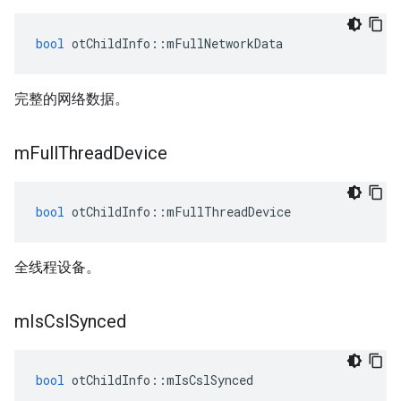
bool
 otChildInfo
::
mFullNetworkData
完整的网络数据。
m
Full
Thread
Device
bool
 otChildInfo
::
mFullThreadDevice
全线程设备。
m
Is
Csl
Synced
bool
 otChildInfo
::
mIsCslSynced