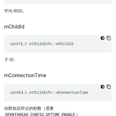
平均 RSSI。
m
Child
Id
uint16_t otChildInfo
::
mChildId
子 ID。
m
Connection
Time
uint64_t otChildInfo
::
mConnectionTime
自附加后经过的秒数（需要
OPENTHREAD_CONFIG_UPTIME_ENABLE
）