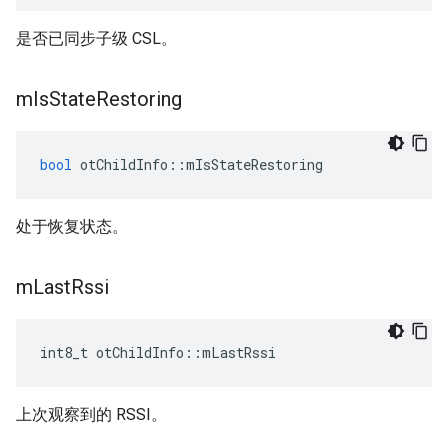
是否已同步子级 CSL。
m
Is
State
Restoring
bool
 otChildInfo
::
mIsStateRestoring
处于恢复状态。
m
Last
Rssi
int8_t otChildInfo
::
mLastRssi
上次观察到的 RSSI。