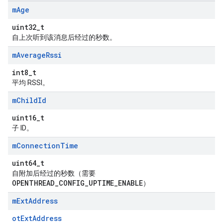
m
Age
uint32_t
自上次听到该消息后经过的秒数。
m
Average
Rssi
int8_t
平均 RSSI。
m
Child
Id
uint16_t
子 ID。
m
Connection
Time
uint64_t
自附加后经过的秒数（需要
OPENTHREAD_CONFIG_UPTIME_ENABLE
）
m
Ext
Address
otExtAddress