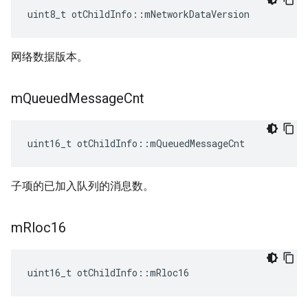
uint8_t otChildInfo
::
mNetworkDataVersion
网络数据版本。
m
Queued
Message
Cnt
uint16_t otChildInfo
::
mQueuedMessageCnt
子项的已加入队列的消息数。
m
Rloc16
uint16_t otChildInfo
::
mRloc16