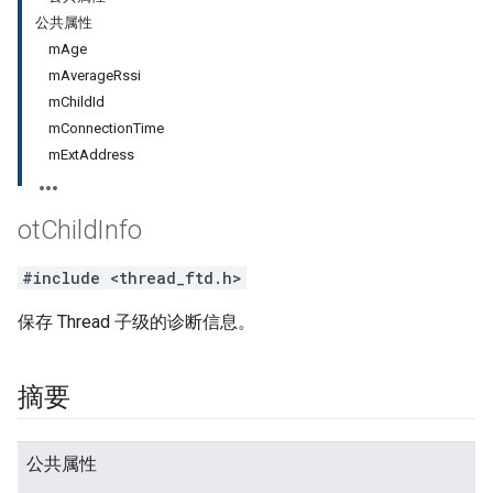
公共属性
mAge
mAverageRssi
mChildId
mConnectionTime
mExtAddress
ot
Child
Info
#include <thread_ftd.h>
保存 Thread 子级的诊断信息。
摘要
公共属性