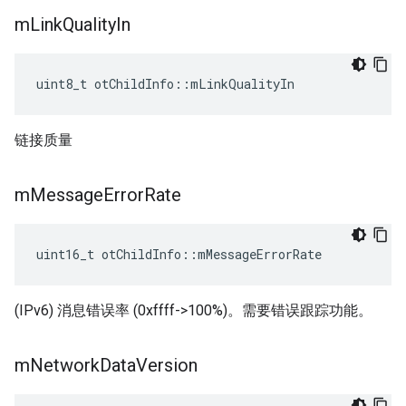
m
Link
Quality
In
uint8_t otChildInfo
::
mLinkQualityIn
链接质量
m
Message
Error
Rate
uint16_t otChildInfo
::
mMessageErrorRate
(IPv6) 消息错误率 (0xffff->100%)。需要错误跟踪功能。
m
Network
Data
Version