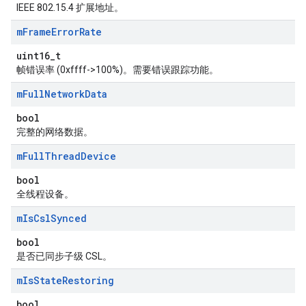
IEEE 802.15.4 扩展地址。
m
Frame
Error
Rate
uint16_t
帧错误率 (0xffff->100%)。需要错误跟踪功能。
m
Full
Network
Data
bool
完整的网络数据。
m
Full
Thread
Device
bool
全线程设备。
m
Is
Csl
Synced
bool
是否已同步子级 CSL。
m
Is
State
Restoring
bool