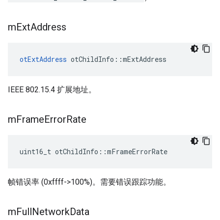
m
Ext
Address
otExtAddress
 otChildInfo
::
mExtAddress
IEEE 802.15.4 扩展地址。
m
Frame
Error
Rate
uint16_t otChildInfo
::
mFrameErrorRate
帧错误率 (0xffff->100%)。需要错误跟踪功能。
m
Full
Network
Data