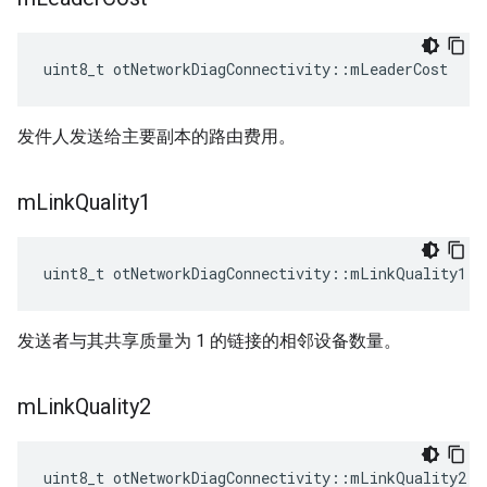
uint8_t otNetworkDiagConnectivity
::
mLeaderCost
发件人发送给主要副本的路由费用。
m
Link
Quality1
uint8_t otNetworkDiagConnectivity
::
mLinkQuality1
发送者与其共享质量为 1 的链接的相邻设备数量。
m
Link
Quality2
uint8_t otNetworkDiagConnectivity
::
mLinkQuality2