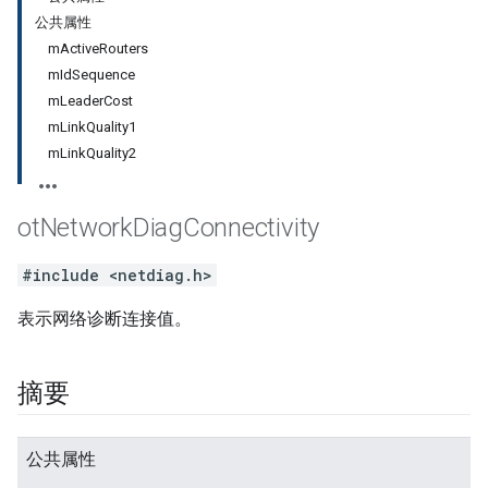
公共属性
mActiveRouters
mIdSequence
mLeaderCost
mLinkQuality1
mLinkQuality2
ot
Network
Diag
Connectivity
#include <netdiag.h>
表示网络诊断连接值。
摘要
公共属性