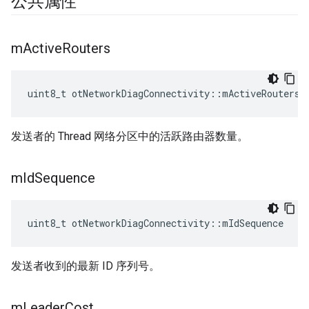
公共属性
m
Active
Routers
uint8_t otNetworkDiagConnectivity
::
mActiveRouters
发送者的 Thread 网络分区中的活跃路由器数量。
m
Id
Sequence
uint8_t otNetworkDiagConnectivity
::
mIdSequence
发送者收到的最新 ID 序列号。
m
Leader
Cost