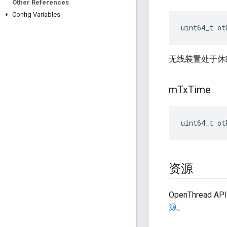
Other References
Config Variables
uint64_t ot
无线装置处于休
m
Tx
Time
uint64_t ot
资源
OpenThread 
源
。