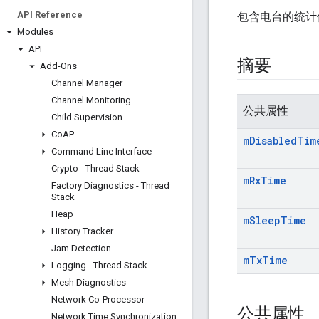
API Reference
包含电台的统计
Modules
API
摘要
Add-Ons
Channel Manager
Channel Monitoring
公共属性
Child Supervision
Co
AP
m
Disabled
Tim
Command Line Interface
Crypto - Thread Stack
m
Rx
Time
Factory Diagnostics - Thread
Stack
Heap
m
Sleep
Time
History Tracker
Jam Detection
m
Tx
Time
Logging - Thread Stack
Mesh Diagnostics
Network Co-Processor
公共属性
Network Time Synchronization