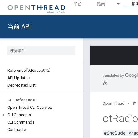
平台
指南
参
当前 API
Reference [9d6aacb942]
API Updates
误。
Deprecated List
CLI Reference
OpenThread
参
Open
Thread CLI Overview
ot
Radi
CLI Concepts
CLI Commands
Contribute
#include <ra