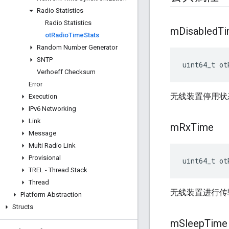
Radio Statistics
Radio Statistics
m
Disabled
T
ot
Radio
Time
Stats
Random Number Generator
SNTP
uint64_t ot
Verhoeff Checksum
Error
无线装置停用状
Execution
IPv6 Networking
Link
m
Rx
Time
Message
Multi Radio Link
Provisional
uint64_t ot
TREL - Thread Stack
Thread
无线装置进行传
Platform Abstraction
Structs
m
Sleep
Time