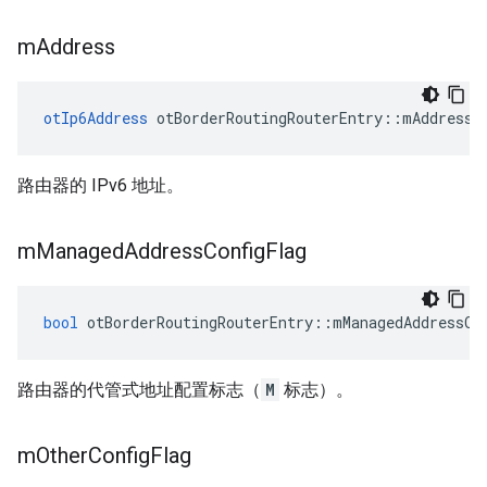
m
Address
otIp6Address
 otBorderRoutingRouterEntry
::
mAddress
路由器的 IPv6 地址。
m
Managed
Address
Config
Flag
bool
 otBorderRoutingRouterEntry
::
mManagedAddressCo
路由器的代管式地址配置标志（
M
标志）。
m
Other
Config
Flag