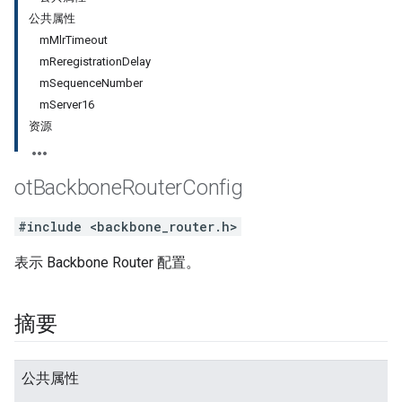
公共属性
mMlrTimeout
mReregistrationDelay
mSequenceNumber
mServer16
资源
ot
Backbone
Router
Config
#include <backbone_router.h>
表示 Backbone Router 配置。
摘要
公共属性