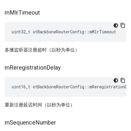
m
Mlr
Timeout
uint32_t otBackboneRouterConfig
::
mMlrTimeout
多播监听器注册超时（以秒为单位）
m
Reregistration
Delay
uint16_t otBackboneRouterConfig
::
mReregistrationDe
重新注册延迟时间（以秒为单位）
m
Sequence
Number