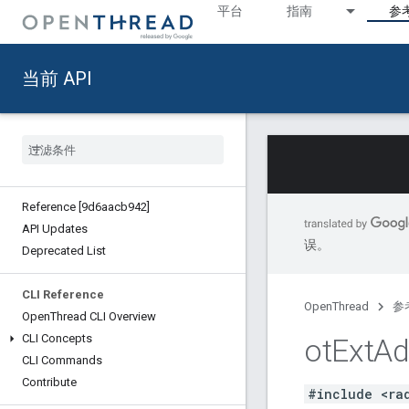
平台
指南
参
当前 API
Reference [9d6aacb942]
API Updates
误。
Deprecated List
CLI Reference
OpenThread
参
Open
Thread CLI Overview
CLI Concepts
ot
Ext
Ad
CLI Commands
Contribute
#include <ra