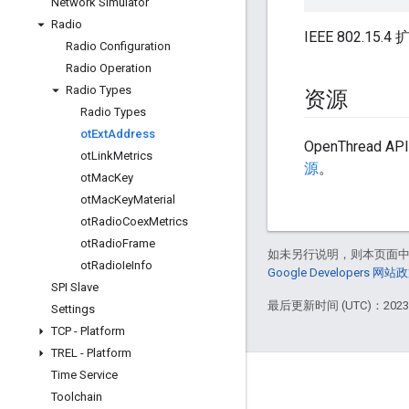
Network Simulator
Radio
IEEE 802.15
Radio Configuration
Radio Operation
Radio Types
资源
Radio Types
ot
Ext
Address
OpenThread 
ot
Link
Metrics
源
。
ot
Mac
Key
ot
Mac
Key
Material
ot
Radio
Coex
Metrics
ot
Radio
Frame
如未另行说明，则本页面
ot
Radio
Ie
Info
Google Developers 网站
SPI Slave
最后更新时间 (UTC)：2023-
Settings
TCP - Platform
TREL - Platform
Time Service
GitHub
Toolchain