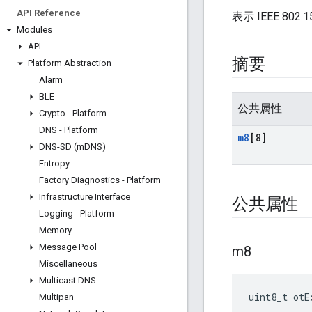
API Reference
表示 IEEE 802
Modules
API
摘要
Platform Abstraction
Alarm
BLE
公共属性
Crypto - Platform
DNS - Platform
m8
[8]
DNS-SD (m
DNS)
Entropy
Factory Diagnostics - Platform
Infrastructure Interface
公共属性
Logging - Platform
Memory
Message Pool
m8
Miscellaneous
Multicast DNS
uint8_t otE
Multipan