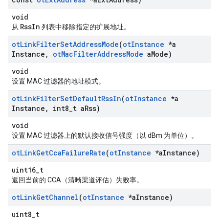
void
RssIn
从
列表中移除指定的扩展地址。
ot
Link
Filter
Set
Address
Mode
(
ot
Instance
*a
Instance
,
ot
Mac
Filter
Address
Mode
a
Mode)
void
设置 MAC 过滤器的地址模式。
ot
Link
Filter
Set
Default
Rss
In
(
ot
Instance
*a
Instance
,
int8
_
t a
Rss)
void
设置 MAC 过滤器上的默认接收信号强度（以 dBm 为单位）。
ot
Link
Get
Cca
Failure
Rate
(
ot
Instance
*a
Instance)
uint16_t
返回当前的 CCA（清晰渠道评估）失败率。
ot
Link
Get
Channel
(
ot
Instance
*a
Instance)
uint8_t