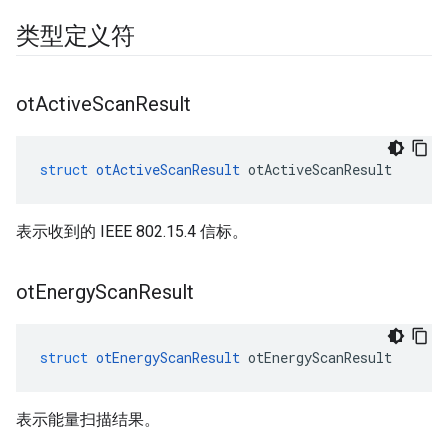
类型定义符
ot
Active
Scan
Result
struct
otActiveScanResult
 otActiveScanResult
表示收到的 IEEE 802.15.4 信标。
ot
Energy
Scan
Result
struct
otEnergyScanResult
 otEnergyScanResult
表示能量扫描结果。