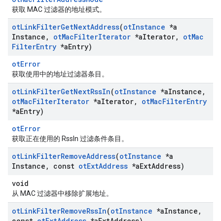
获取 MAC 过滤器的地址模式。
ot
Link
Filter
Get
Next
Address
(
ot
Instance
*a
Instance
,
ot
Mac
Filter
Iterator
*a
Iterator
,
ot
Mac
Filter
Entry
*a
Entry)
otError
获取使用中的地址过滤器条目。
ot
Link
Filter
Get
Next
Rss
In
(
ot
Instance
*a
Instance
,
ot
Mac
Filter
Iterator
*a
Iterator
,
ot
Mac
Filter
Entry
*a
Entry)
otError
获取正在使用的 RssIn 过滤条件条目。
ot
Link
Filter
Remove
Address
(
ot
Instance
*a
Instance
,
const
ot
Ext
Address
*a
Ext
Address)
void
从 MAC 过滤器中移除扩展地址。
ot
Link
Filter
Remove
Rss
In
(
ot
Instance
*a
Instance
,
const
ot
Ext
Address
*a
Ext
Address)