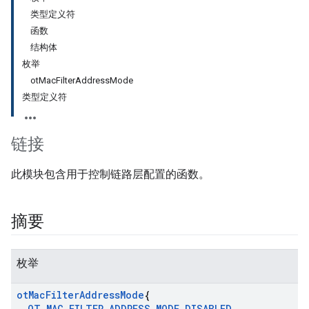
类型定义符
函数
结构体
枚举
otMacFilterAddressMode
类型定义符
链接
此模块包含用于控制链路层配置的函数。
摘要
枚举
ot
Mac
Filter
Address
Mode
{
OT
_
MAC
_
FILTER
_
ADDRESS
_
MODE
_
DISABLED
,