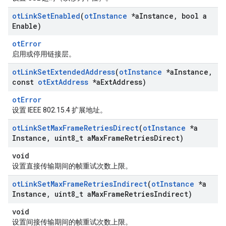
ot
Link
Set
Enabled
(
ot
Instance
*a
Instance
,
bool a
Enable)
otError
启用或停用链接层。
ot
Link
Set
Extended
Address
(
ot
Instance
*a
Instance
,
const
ot
Ext
Address
*a
Ext
Address)
otError
设置 IEEE 802.15.4 扩展地址。
ot
Link
Set
Max
Frame
Retries
Direct
(
ot
Instance
*a
Instance
,
uint8
_
t a
Max
Frame
Retries
Direct)
void
设置直接传输期间的帧重试次数上限。
ot
Link
Set
Max
Frame
Retries
Indirect
(
ot
Instance
*a
Instance
,
uint8
_
t a
Max
Frame
Retries
Indirect)
void
设置间接传输期间的帧重试次数上限。