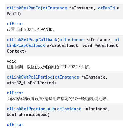
ot
Link
Set
Pan
Id
(
ot
Instance
*a
Instance
,
ot
Pan
Id
a
Pan
Id)
otError
设置 IEEE 802.15.4 PAN ID。
ot
Link
Set
Pcap
Callback
(
ot
Instance
*a
Instance
,
ot
Link
Pcap
Callback
a
Pcap
Callback
,
void *a
Callback
Context)
void
注册回调，以提供收到的原始 IEEE 802.15.4 帧。
ot
Link
Set
Poll
Period
(
ot
Instance
*a
Instance
,
uint32
_
t a
Poll
Period)
otError
为休眠终端设备设置/清除用户指定的/外部数据轮询期限。
ot
Link
Set
Promiscuous
(
ot
Instance
*a
Instance
,
bool a
Promiscuous)
otError