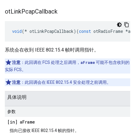
ot
Link
Pcap
Callback
void
(*
 otLinkPcapCallback
)(
const
 otRadioFrame 
*
aF
系统会在收到 IEEE 802.15.4 帧时调用指针。
注意
：此回调在 FCS 处理之后调用，
aFrame
可能不包含收到的
实际 FCS。
注意
：此回调会在 IEEE 802.15.4 安全处理之前调用。
具体说明
参数
[in] a
Frame
指向已接收 IEEE 802.15.4 帧的指针。