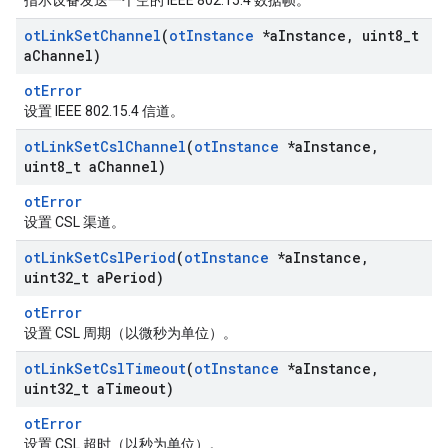
指示设备发送一个空的 IEEE 802.15.4 数据帧。
ot
Link
Set
Channel
(
ot
Instance
*a
Instance
,
uint8
_
t
a
Channel)
otError
设置 IEEE 802.15.4 信道。
ot
Link
Set
Csl
Channel
(
ot
Instance
*a
Instance
,
uint8
_
t a
Channel)
otError
设置 CSL 渠道。
ot
Link
Set
Csl
Period
(
ot
Instance
*a
Instance
,
uint32
_
t a
Period)
otError
设置 CSL 周期（以微秒为单位）。
ot
Link
Set
Csl
Timeout
(
ot
Instance
*a
Instance
,
uint32
_
t a
Timeout)
otError
设置 CSL 超时（以秒为单位）。