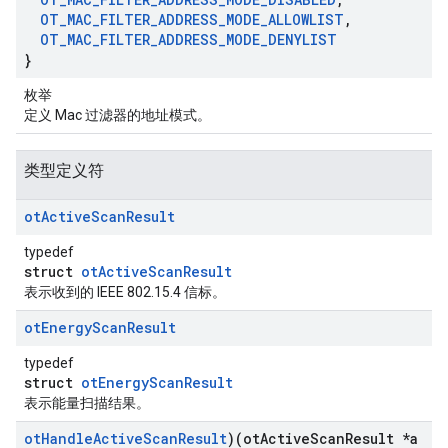
OT
_
MAC
_
FILTER
_
ADDRESS
_
MODE
_
ALLOWLIST
,
OT
_
MAC
_
FILTER
_
ADDRESS
_
MODE
_
DENYLIST
}
枚举
定义 Mac 过滤器的地址模式。
类型定义符
ot
Active
Scan
Result
typedef
struct
otActiveScanResult
表示收到的 IEEE 802.15.4 信标。
ot
Energy
Scan
Result
typedef
struct
otEnergyScanResult
表示能量扫描结果。
ot
Handle
Active
Scan
Result
)(ot
Active
Scan
Result *a