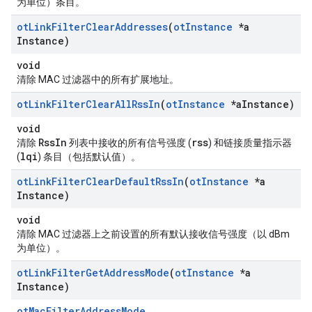
为单位）条目。
ot
Link
Filter
Clear
Addresses
(
ot
Instance
*a
Instance)
void
清除 MAC 过滤器中的所有扩展地址。
ot
Link
Filter
Clear
All
Rss
In
(
ot
Instance
*a
Instance)
void
RssIn
rss
清除
列表中接收的所有信号强度 (
) 和链接质量指示器
lqi
(
) 条目（包括默认值）。
ot
Link
Filter
Clear
Default
Rss
In
(
ot
Instance
*a
Instance)
void
清除 MAC 过滤器上之前设置的所有默认接收信号强度（以 dBm
为单位）。
ot
Link
Filter
Get
Address
Mode
(
ot
Instance
*a
Instance)
otMacFilterAddressMode