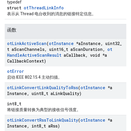
typedef
struct
otThreadLinkInfo
表示从 Thread 电台收到的消息的链接特定信息。
函数
ot
Link
Active
Scan
(
ot
Instance
*a
Instance
,
uint32
_
t a
Scan
Channels
,
uint16
_
t a
Scan
Duration
,
ot
Handle
Active
Scan
Result
a
Callback
,
void *a
Callback
Context)
otError
启动 IEEE 802.15.4 主动扫描。
ot
Link
Convert
Link
Quality
To
Rss
(
ot
Instance
*a
Instance
,
uint8
_
t a
Link
Quality)
int8_t
将链接质量转换为典型的接收信号强度。
ot
Link
Convert
Rss
To
Link
Quality
(
ot
Instance
*a
Instance
,
int8
_
t a
Rss)