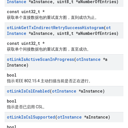
Instance
*a
Instance
,
uint8
_
t *a
Number
Of
Entries)
const uint32_t *
获取单个直接数据包的重试直方图，直到成功为止。
ot
Link
Get
Tx
Indirect
Retry
Success
Histogram
(
ot
Instance
*a
Instance
,
uint8
_
t *a
Number
Of
Entries)
const uint32_t *
获取单个间接数据包的重试直方图，直至成功。
ot
Link
Is
Active
Scan
In
Progress
(
ot
Instance
*a
Instance)
bool
指示 IEEE 802.15.4 主动扫描当前是否正在进行。
ot
Link
Is
Csl
Enabled
(
ot
Instance
*a
Instance)
bool
指示是否已启用 CSL。
ot
Link
Is
Csl
Supported
(
ot
Instance
*a
Instance)
bool