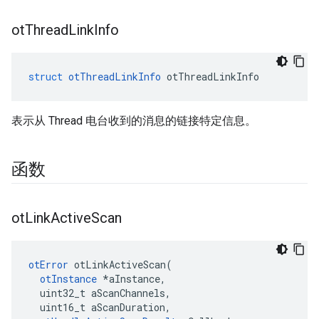
ot
Thread
Link
Info
struct
otThreadLinkInfo
 otThreadLinkInfo
表示从 Thread 电台收到的消息的链接特定信息。
函数
ot
Link
Active
Scan
otError
 otLinkActiveScan
(
otInstance
*
aInstance
,
  uint32_t aScanChannels
,
  uint16_t aScanDuration
,