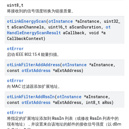
uint8_t
将接收到的信号强度转换为链接质量。
ot
Link
Energy
Scan
(
ot
Instance
*a
Instance
,
uint32
_
t a
Scan
Channels
,
uint16
_
t a
Scan
Duration
,
ot
Handle
Energy
Scan
Result
a
Callback
,
void *a
Callback
Context)
otError
启动 IEEE 802.15.4 能量扫描。
ot
Link
Filter
Add
Address
(
ot
Instance
*a
Instance
,
const
ot
Ext
Address
*a
Ext
Address)
otError
向 MAC 过滤器添加扩展地址。
ot
Link
Filter
Add
Rss
In
(
ot
Instance
*a
Instance
,
const
ot
Ext
Address
*a
Ext
Address
,
int8
_
t a
Rss)
otError
RssIn
RssIn
将指定的扩展地址添加到
列表（或修改
列表中的
现有地址），并设置来自该地址的邮件的接收信号强度（以 dBm