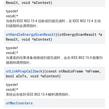
Result
,
void *a
Context)
typedef
void(*
当收到 IEEE 802.15.4 信标或扫描完成时，在 IEEE 802.15.4 主动
扫描期间会调用指针。
ot
Handle
Energy
Scan
Result
)(ot
Energy
Scan
Result *a
Result
,
void *a
Context)
typedef
void(*
当通道的结果准备就绪或扫描完成时，会在 IEEE 802.15.4 能量扫
描期间调用指针。
ot
Link
Pcap
Callback
)(const ot
Radio
Frame *a
Frame
,
bool a
Is
Tx
,
void *a
Context)
typedef
void(*
系统会在收到 IEEE 802.15.4 帧时调用指针。
ot
Mac
Counters