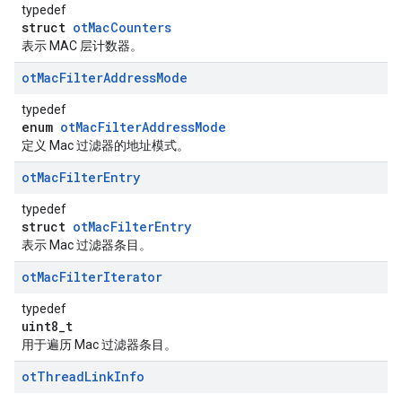
typedef
struct
otMacCounters
表示 MAC 层计数器。
ot
Mac
Filter
Address
Mode
typedef
enum
otMacFilterAddressMode
定义 Mac 过滤器的地址模式。
ot
Mac
Filter
Entry
typedef
struct
otMacFilterEntry
表示 Mac 过滤器条目。
ot
Mac
Filter
Iterator
typedef
uint8_t
用于遍历 Mac 过滤器条目。
ot
Thread
Link
Info