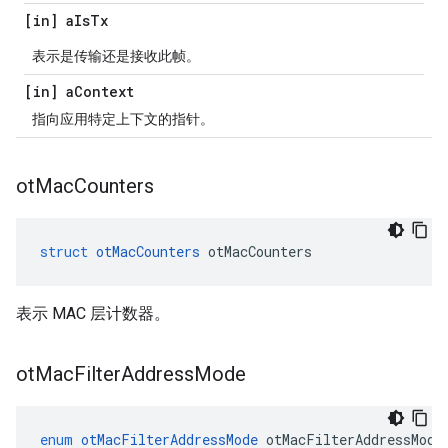
[in] a
Is
Tx
表示是传输还是接收此帧。
[in] a
Context
指向应用特定上下文的指针。
ot
Mac
Counters
struct
otMacCounters
 otMacCounters
表示 MAC 层计数器。
ot
Mac
Filter
Address
Mode
enum
otMacFilterAddressMode
 otMacFilterAddressMode