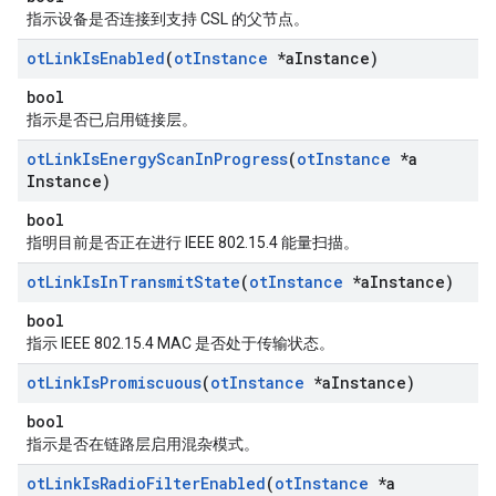
指示设备是否连接到支持 CSL 的父节点。
ot
Link
Is
Enabled
(
ot
Instance
*a
Instance)
bool
指示是否已启用链接层。
ot
Link
Is
Energy
Scan
In
Progress
(
ot
Instance
*a
Instance)
bool
指明目前是否正在进行 IEEE 802.15.4 能量扫描。
ot
Link
Is
In
Transmit
State
(
ot
Instance
*a
Instance)
bool
指示 IEEE 802.15.4 MAC 是否处于传输状态。
ot
Link
Is
Promiscuous
(
ot
Instance
*a
Instance)
bool
指示是否在链路层启用混杂模式。
ot
Link
Is
Radio
Filter
Enabled
(
ot
Instance
*a