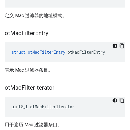
定义 Mac 过滤器的地址模式。
ot
Mac
Filter
Entry
struct
otMacFilterEntry
 otMacFilterEntry
表示 Mac 过滤器条目。
ot
Mac
Filter
Iterator
uint8_t otMacFilterIterator
用于遍历 Mac 过滤器条目。