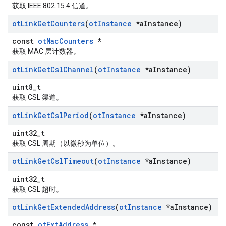
获取 IEEE 802.15.4 信道。
ot
Link
Get
Counters
(
ot
Instance
*a
Instance)
const
otMacCounters
*
获取 MAC 层计数器。
ot
Link
Get
Csl
Channel
(
ot
Instance
*a
Instance)
uint8_t
获取 CSL 渠道。
ot
Link
Get
Csl
Period
(
ot
Instance
*a
Instance)
uint32_t
获取 CSL 周期（以微秒为单位）。
ot
Link
Get
Csl
Timeout
(
ot
Instance
*a
Instance)
uint32_t
获取 CSL 超时。
ot
Link
Get
Extended
Address
(
ot
Instance
*a
Instance)
const
otExtAddress
*