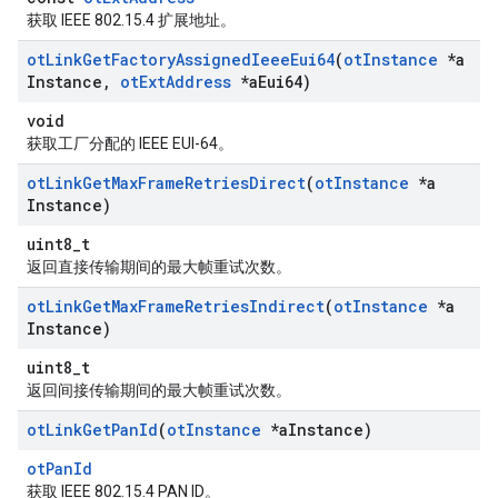
获取 IEEE 802.15.4 扩展地址。
ot
Link
Get
Factory
Assigned
Ieee
Eui64
(
ot
Instance
*a
Instance
,
ot
Ext
Address
*a
Eui64)
void
获取工厂分配的 IEEE EUI-64。
ot
Link
Get
Max
Frame
Retries
Direct
(
ot
Instance
*a
Instance)
uint8_t
返回直接传输期间的最大帧重试次数。
ot
Link
Get
Max
Frame
Retries
Indirect
(
ot
Instance
*a
Instance)
uint8_t
返回间接传输期间的最大帧重试次数。
ot
Link
Get
Pan
Id
(
ot
Instance
*a
Instance)
otPanId
获取 IEEE 802.15.4 PAN ID。