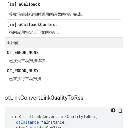
[in] a
Callback
接收信标或扫描时调用的函数的指针完成。
[in] a
Callback
Context
指向应用特定上下文的指针。
返回值
OT
_
ERROR
_
NONE
已接受主动扫描请求。
OT
_
ERROR
_
BUSY
已在执行主动扫描。
ot
Link
Convert
Link
Quality
To
Rss
int8_t otLinkConvertLinkQualityToRss
(
otInstance
*
aInstance
,
  uint8_t aLinkQuality