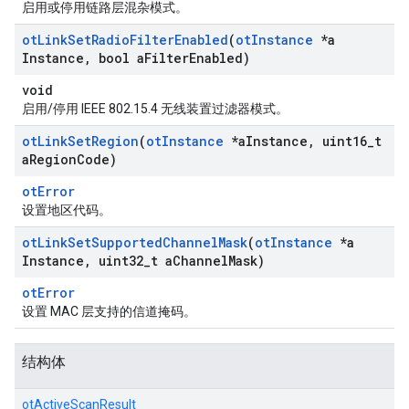
启用或停用链路层混杂模式。
ot
Link
Set
Radio
Filter
Enabled
(
ot
Instance
*a
Instance
,
bool a
Filter
Enabled)
void
启用/停用 IEEE 802.15.4 无线装置过滤器模式。
ot
Link
Set
Region
(
ot
Instance
*a
Instance
,
uint16
_
t
a
Region
Code)
otError
设置地区代码。
ot
Link
Set
Supported
Channel
Mask
(
ot
Instance
*a
Instance
,
uint32
_
t a
Channel
Mask)
otError
设置 MAC 层支持的信道掩码。
结构体
otActiveScanResult