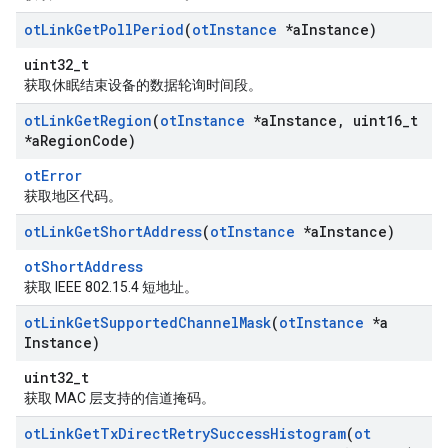
ot
Link
Get
Poll
Period
(
ot
Instance
*a
Instance)
uint32_t
获取休眠结束设备的数据轮询时间段。
ot
Link
Get
Region
(
ot
Instance
*a
Instance
,
uint16
_
t
*a
Region
Code)
otError
获取地区代码。
ot
Link
Get
Short
Address
(
ot
Instance
*a
Instance)
otShortAddress
获取 IEEE 802.15.4 短地址。
ot
Link
Get
Supported
Channel
Mask
(
ot
Instance
*a
Instance)
uint32_t
获取 MAC 层支持的信道掩码。
ot
Link
Get
Tx
Direct
Retry
Success
Histogram
(
ot