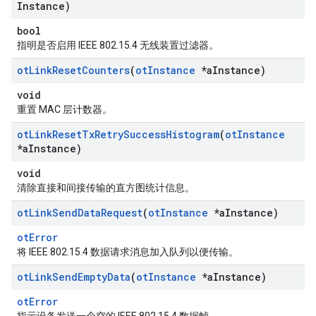
Instance)
bool
指明是否启用 IEEE 802.15.4 无线装置过滤器。
ot
Link
Reset
Counters
(
ot
Instance
*a
Instance)
void
重置 MAC 层计数器。
ot
Link
Reset
Tx
Retry
Success
Histogram
(
ot
Instance
*a
Instance)
void
清除直接和间接传输的直方图统计信息。
ot
Link
Send
Data
Request
(
ot
Instance
*a
Instance)
otError
将 IEEE 802.15.4 数据请求消息加入队列以便传输。
ot
Link
Send
Empty
Data
(
ot
Instance
*a
Instance)
otError