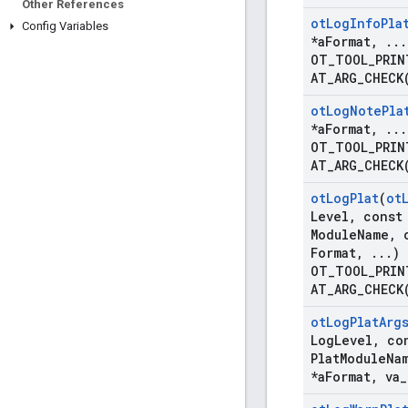
Other References
ot
Log
Info
Pla
Config Variables
*a
Format
,
.
.
.
OT_TOOL_PRIN
AT_ARG_CHECK
ot
Log
Note
Pla
*a
Format
,
.
.
.
OT_TOOL_PRIN
AT_ARG_CHECK
ot
Log
Plat
(
ot
Level
,
const 
Module
Name
,
c
Format
,
.
.
.
)
OT_TOOL_PRIN
AT_ARG_CHECK
ot
Log
Plat
Arg
Log
Level
,
con
Plat
Module
Na
*a
Format
,
va
_