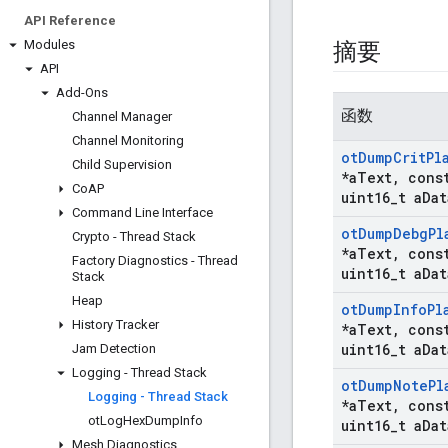
API Reference
Modules
摘要
API
Add-Ons
函数
Channel Manager
Channel Monitoring
ot
Dump
Crit
Pl
Child Supervision
*a
Text
,
const
Co
AP
uint16
_
t a
Dat
Command Line Interface
ot
Dump
Debg
Pl
Crypto - Thread Stack
*a
Text
,
const
Factory Diagnostics - Thread
uint16
_
t a
Dat
Stack
Heap
ot
Dump
Info
Pl
History Tracker
*a
Text
,
const
uint16
_
t a
Dat
Jam Detection
Logging - Thread Stack
ot
Dump
Note
Pl
Logging - Thread Stack
*a
Text
,
const
ot
Log
Hex
Dump
Info
uint16
_
t a
Dat
Mesh Diagnostics