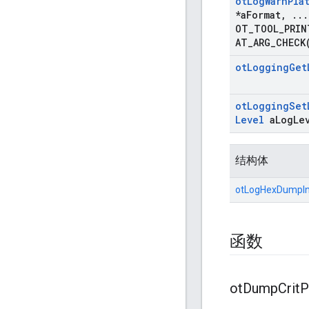
ot
Log
Warn
Pla
*a
Format
,
.
.
.
OT_TOOL_PRIN
AT_ARG_CHECK
ot
Logging
Get
ot
Logging
Set
Level
a
Log
Le
结构体
otLogHexDumpI
函数
ot
Dump
Crit
P