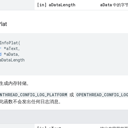
[in] a
Data
Length
aData
中的字
lat
InfoPlat
(
r
*
aText
,
d
*
aData
,
aDataLength
生成内存转储。
NTHREAD_CONFIG_LOG_PLATFORM
或
OPENTHREAD_CONFIG_LO
此函数不会发出任何日志消息。