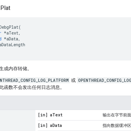
g
Plat
DebgPlat
(
r
*
aText
,
d
*
aData
,
aDataLength
生成内存转储。
NTHREAD_CONFIG_LOG_PLATFORM
或
OPENTHREAD_CONFIG_LO
此函数不会发出任何日志消息。
[in] a
Text
输出在字节前
[in] a
Data
指向数据缓冲