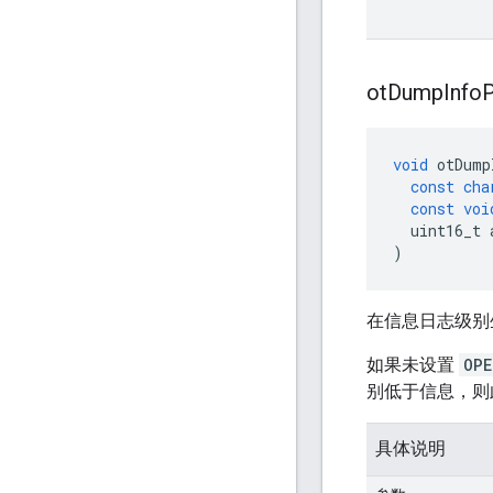
ot
Dump
Info
P
void
 otDump
const
cha
const
voi
  uint16_t 
)
在信息日志级别
如果未设置
OPE
别低于信息，则
具体说明