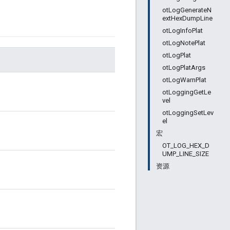
otLogGenerateN
extHexDumpLine
otLogInfoPlat
otLogNotePlat
otLogPlat
otLogPlatArgs
otLogWarnPlat
otLoggingGetLe
vel
otLoggingSetLev
el
宏
OT_LOG_HEX_D
UMP_LINE_SIZE
资源