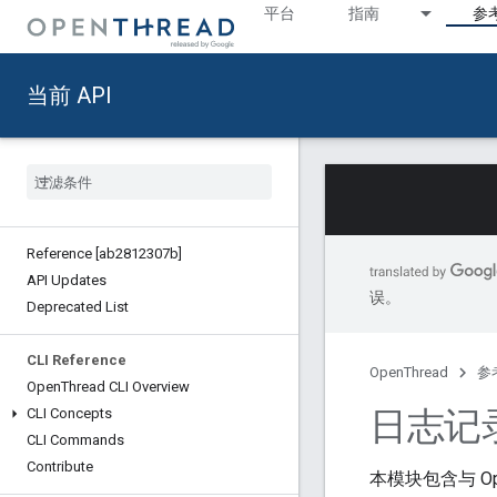
平台
指南
参
当前 API
Reference [ab2812307b]
API Updates
误。
Deprecated List
CLI Reference
OpenThread
参
Open
Thread CLI Overview
日志记录
CLI Concepts
CLI Commands
Contribute
本模块包含与 Op