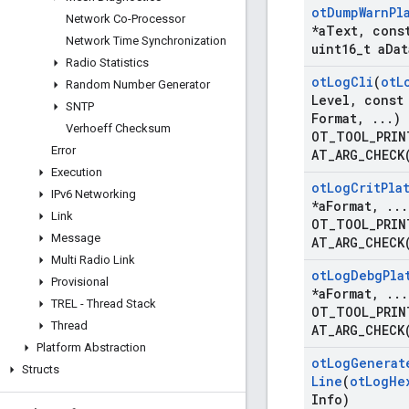
ot
Dump
Warn
Pl
Network Co-Processor
*a
Text
,
const
Network Time Synchronization
uint16
_
t a
Dat
Radio Statistics
ot
Log
Cli
(
ot
L
Random Number Generator
Level
,
const 
SNTP
Format
,
.
.
.
)
Verhoeff Checksum
OT_TOOL_PRIN
Error
AT_ARG_CHECK
Execution
ot
Log
Crit
Pla
IPv6 Networking
*a
Format
,
.
.
.
Link
OT_TOOL_PRIN
Message
AT_ARG_CHECK
Multi Radio Link
ot
Log
Debg
Pla
Provisional
*a
Format
,
.
.
.
TREL - Thread Stack
OT_TOOL_PRIN
Thread
AT_ARG_CHECK
Platform Abstraction
ot
Log
Generat
Structs
Line
(
ot
Log
He
Info)