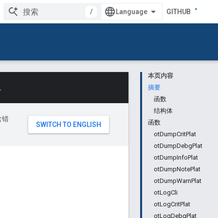
/
GITHUB
本页内容
。
摘要
函数
结构体
含错
函数
otDumpCritPlat
otDumpDebgPlat
otDumpInfoPlat
otDumpNotePlat
otDumpWarnPlat
otLogCli
otLogCritPlat
otLogDebgPlat