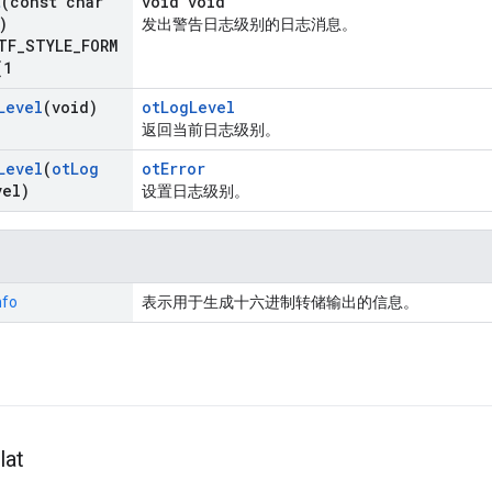
t
(const char
void void
)
发出警告日志级别的日志消息。
TF_STYLE_FORM
(
1
Level
(void)
otLogLevel
返回当前日志级别。
Level
(
ot
Log
otError
vel)
设置日志级别。
nfo
表示用于生成十六进制转储输出的信息。
lat