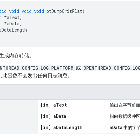
oid
void
void
void
 otDumpCritPlat
(
r
*
aText
,
d
*
aData
,
aDataLength
生成内存转储。
NTHREAD_CONFIG_LOG_PLATFORM
或
OPENTHREAD_CONFIG_LO
，则此函数不会发出任何日志消息。
[in] a
Text
输出在字节前
[in] a
Data
指向数据缓冲
[in] a
Data
Length
aData
中的字