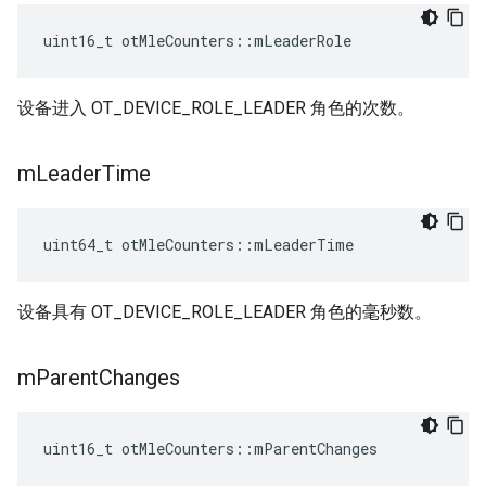
uint16_t otMleCounters
::
mLeaderRole
设备进入 OT_DEVICE_ROLE_LEADER 角色的次数。
m
Leader
Time
uint64_t otMleCounters
::
mLeaderTime
设备具有 OT_DEVICE_ROLE_LEADER 角色的毫秒数。
m
Parent
Changes
uint16_t otMleCounters
::
mParentChanges