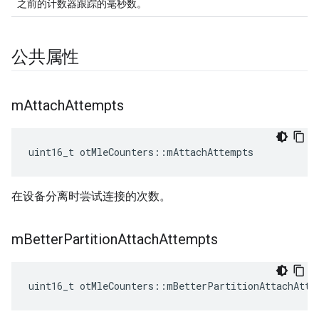
之前的计数器跟踪的毫秒数。
公共属性
m
Attach
Attempts
uint16_t otMleCounters
::
mAttachAttempts
在设备分离时尝试连接的次数。
m
Better
Partition
Attach
Attempts
uint16_t otMleCounters
::
mBetterPartitionAttachAtte