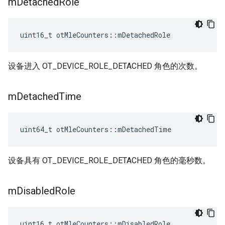
m
Detached
Role
uint16_t otMleCounters
::
mDetachedRole
设备进入 OT_DEVICE_ROLE_DETACHED 角色的次数。
m
Detached
Time
uint64_t otMleCounters
::
mDetachedTime
设备具有 OT_DEVICE_ROLE_DETACHED 角色的毫秒数。
m
Disabled
Role
uint16_t otMleCounters
::
mDisabledRole