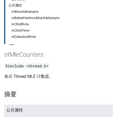
公共属性
mAttachAttempts
mBetterPartitionAttachAttempts
mChildRole
mChildTime
mDetachedRole
ot
Mle
Counters
#include <thread.h>
表示 Thread MLE 计数器。
摘要
公共属性