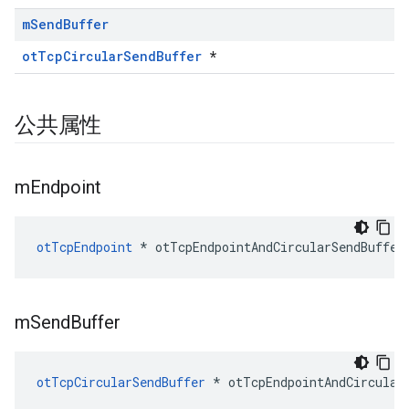
m
Send
Buffer
otTcpCircularSendBuffer
*
公共属性
m
Endpoint
otTcpEndpoint
*
 otTcpEndpointAndCircularSendBuffer
m
Send
Buffer
otTcpCircularSendBuffer
*
 otTcpEndpointAndCircular