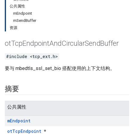
公共属性
mEndpoint
mSendBuffer
资源
ot
Tcp
Endpoint
And
Circular
Send
Buffer
#include <tcp_ext.h>
要与 mbedtls_ssl_set_bio 搭配使用的上下文结构。
摘要
公共属性
m
Endpoint
otTcpEndpoint
*