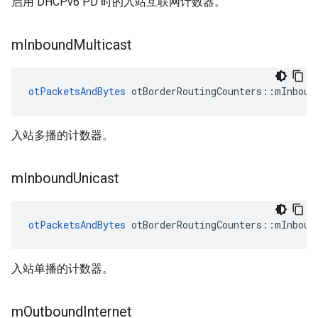
启用 DHCPv6 PD 时的入站互联网计数器。
m
Inbound
Multicast
otPacketsAndBytes
 otBorderRoutingCounters
::
mInboun
入站多播的计数器。
m
Inbound
Unicast
otPacketsAndBytes
 otBorderRoutingCounters
::
mInboun
入站单播的计数器。
m
Outbound
Internet