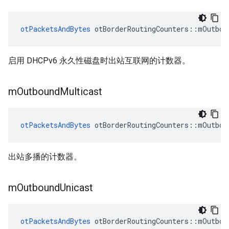
otPacketsAndBytes
 otBorderRoutingCounters
::
mOutbou
启用 DHCPv6 永久性磁盘时出站互联网的计数器。
m
Outbound
Multicast
otPacketsAndBytes
 otBorderRoutingCounters
::
mOutbou
出站多播的计数器。
m
Outbound
Unicast
otPacketsAndBytes
 otBorderRoutingCounters
::
mOutbou