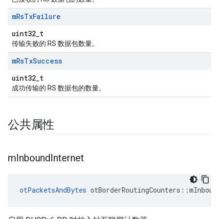
m
Rs
Tx
Failure
uint32_t
传输失败的 RS 数据包数量。
m
Rs
Tx
Success
uint32_t
成功传输的 RS 数据包的数量。
公共属性
m
Inbound
Internet
otPacketsAndBytes
 otBorderRoutingCounters
::
mInboun