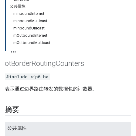
公共属性
mInboundInternet
mInboundMulticast
mInboundUnicast
mOutboundInternet
mOutboundMulticast
ot
Border
Routing
Counters
#include <ip6.h>
表示通过边界路由转发的数据包的计数器。
摘要
公共属性