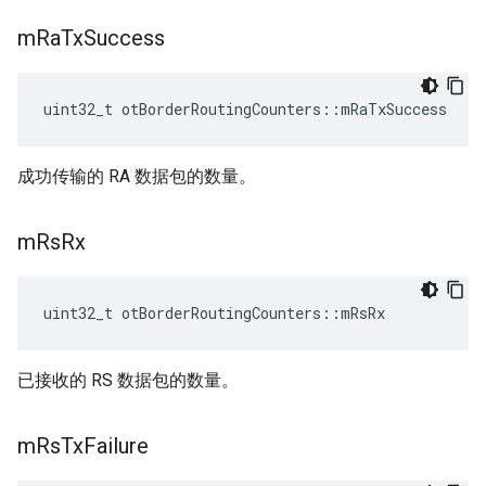
m
Ra
Tx
Success
uint32_t otBorderRoutingCounters
::
mRaTxSuccess
成功传输的 RA 数据包的数量。
m
Rs
Rx
uint32_t otBorderRoutingCounters
::
mRsRx
已接收的 RS 数据包的数量。
m
Rs
Tx
Failure