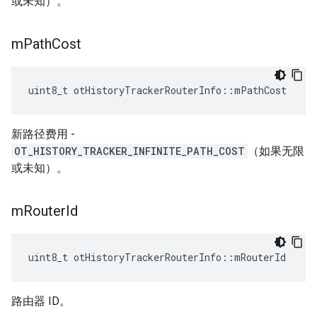
或未知）。
m
Path
Cost
uint8_t otHistoryTrackerRouterInfo
::
mPathCost
新路径费用 -
OT_HISTORY_TRACKER_INFINITE_PATH_COST
（如果无限
或未知）。
m
Router
Id
uint8_t otHistoryTrackerRouterInfo
::
mRouterId
路由器 ID。