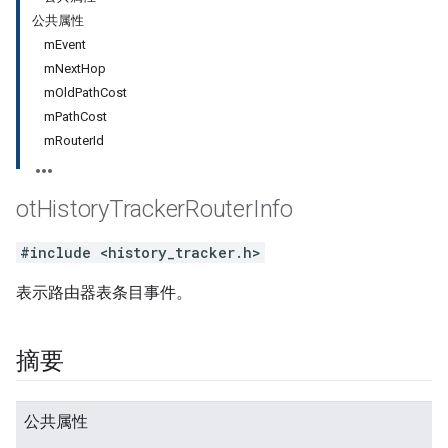
公共属性
mEvent
mNextHop
mOldPathCost
mPathCost
mRouterId
ot
History
Tracker
Router
Info
#include <history_tracker.h>
表示路由器表条目事件。
摘要
公共属性