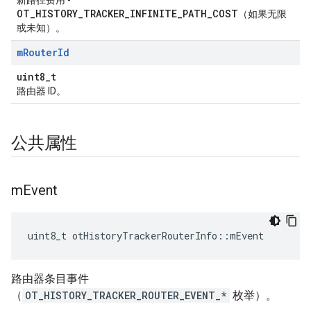
新路径费用 -
OT_HISTORY_TRACKER_INFINITE_PATH_COST
（如果无限
或未知）。
m
Router
Id
uint8_t
路由器 ID。
公共属性
m
Event
uint8_t otHistoryTrackerRouterInfo
::
mEvent
路由器条目事件
（
OT_HISTORY_TRACKER_ROUTER_EVENT_*
枚举）。