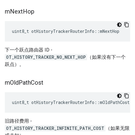
m
Next
Hop
uint8_t otHistoryTrackerRouterInfo
::
mNextHop
下一个跃点路由器 ID -
OT_HISTORY_TRACKER_NO_NEXT_HOP
（如果没有下一个
跃点）。
m
Old
Path
Cost
uint8_t otHistoryTrackerRouterInfo
::
mOldPathCost
旧路径费用 -
OT_HISTORY_TRACKER_INFINITE_PATH_COST
（如果无限