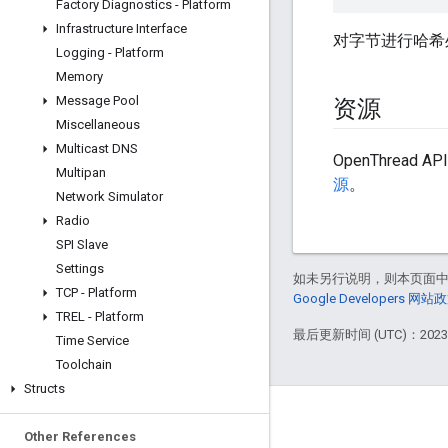
Factory Diagnostics - Platform
Infrastructure Interface
对字节进行哈希
Logging - Platform
Memory
Message Pool
资源
Miscellaneous
Multicast DNS
OpenThread 
Multipan
源
。
Network Simulator
Radio
SPI Slave
Settings
如未另行说明，则本页面
TCP - Platform
Google Developers 网站
TREL - Platform
最后更新时间 (UTC)：2023-
Time Service
Toolchain
Structs
GitHub
Other References