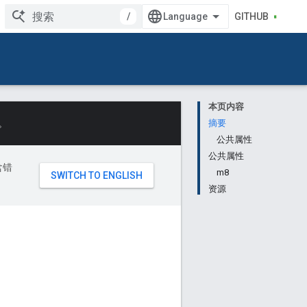
/
GITHUB
本页内容
。
摘要
公共属性
公共属性
含错
m8
资源