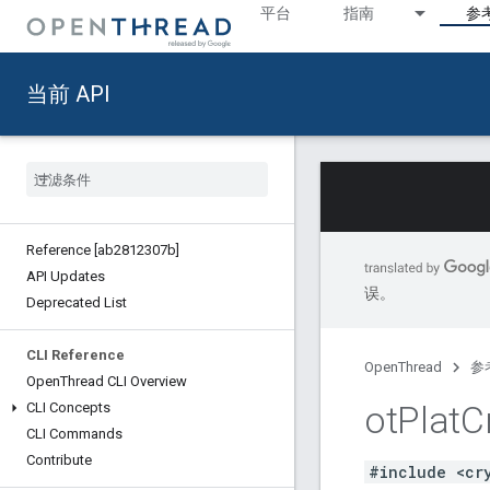
平台
指南
参
当前 API
Reference [ab2812307b]
API Updates
误。
Deprecated List
CLI Reference
OpenThread
参
Open
Thread CLI Overview
ot
Plat
C
CLI Concepts
CLI Commands
Contribute
#include <cr