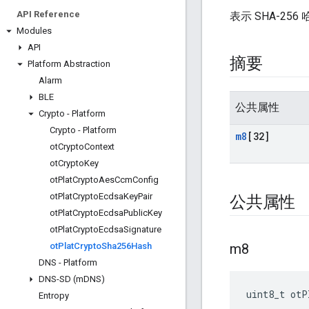
API Reference
表示 SHA-256
Modules
API
摘要
Platform Abstraction
Alarm
BLE
公共属性
Crypto - Platform
Crypto - Platform
m8
[32]
ot
Crypto
Context
ot
Crypto
Key
ot
Plat
Crypto
Aes
Ccm
Config
ot
Plat
Crypto
Ecdsa
Key
Pair
公共属性
ot
Plat
Crypto
Ecdsa
Public
Key
ot
Plat
Crypto
Ecdsa
Signature
ot
Plat
Crypto
Sha256Hash
m8
DNS - Platform
DNS-SD (m
DNS)
uint8_t otP
Entropy