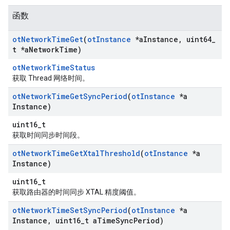
函数
ot
Network
Time
Get
(
ot
Instance
*a
Instance
,
uint64
_
t *a
Network
Time)
otNetworkTimeStatus
获取 Thread 网络时间。
ot
Network
Time
Get
Sync
Period
(
ot
Instance
*a
Instance)
uint16_t
获取时间同步时间段。
ot
Network
Time
Get
Xtal
Threshold
(
ot
Instance
*a
Instance)
uint16_t
获取路由器的时间同步 XTAL 精度阈值。
ot
Network
Time
Set
Sync
Period
(
ot
Instance
*a
Instance
,
uint16
_
t a
Time
Sync
Period)