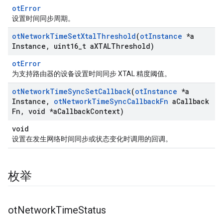
otError
设置时间同步周期。
ot
Network
Time
Set
Xtal
Threshold
(
ot
Instance
*a
Instance
,
uint16
_
t a
XTALThreshold)
otError
为支持路由器的设备设置时间同步 XTAL 精度阈值。
ot
Network
Time
Sync
Set
Callback
(
ot
Instance
*a
Instance
,
ot
Network
Time
Sync
Callback
Fn
a
Callback
Fn
,
void *a
Callback
Context)
void
设置在发生网络时间同步或状态变化时调用的回调。
枚举
ot
Network
Time
Status