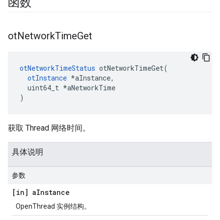
函数
ot
Network
Time
Get
otNetworkTimeStatus
 otNetworkTimeGet
(
otInstance
*
aInstance
,
  uint64_t 
*
aNetworkTime
)
获取 Thread 网络时间。
具体说明
参数
[in] a
Instance
OpenThread 实例结构。