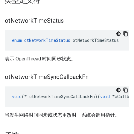
类型定义符
ot
Network
Time
Status
enum
otNetworkTimeStatus
 otNetworkTimeStatus
表示 OpenThread 时间同步状态。
ot
Network
Time
Sync
Callback
Fn
void
(*
 otNetworkTimeSyncCallbackFn
)(
void
*
aCallbac
当发生网络时间同步或状态更改时，系统会调用指针。