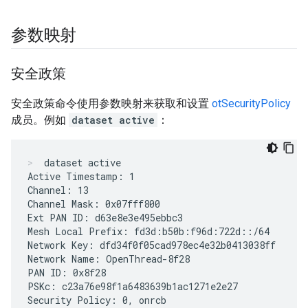
参数映射
安全政策
安全政策命令使用参数映射来获取和设置
otSecurityPolicy
成员。例如
dataset active
：
dataset active
Active Timestamp: 1

Channel: 13

Channel Mask: 0x07fff800

Ext PAN ID: d63e8e3e495ebbc3

Mesh Local Prefix: fd3d:b50b:f96d:722d::/64

Network Key: dfd34f0f05cad978ec4e32b0413038ff

Network Name: OpenThread-8f28

PAN ID: 0x8f28

PSKc: c23a76e98f1a6483639b1ac1271e2e27

Security Policy: 0, onrcb
