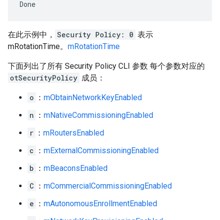
在此示例中，
Security Policy: 0
表示
mRotationTime。
mRotationTime
下面列出了所有 Security Policy CLI 参数 每个参数对应的
otSecurityPolicy
成员：
o
：
mObtainNetworkKeyEnabled
n
：
mNativeCommissioningEnabled
r
：
mRoutersEnabled
c
：
mExternalCommissioningEnabled
b
：
mBeaconsEnabled
C
：
mCommercialCommissioningEnabled
e
：
mAutonomousEnrollmentEnabled