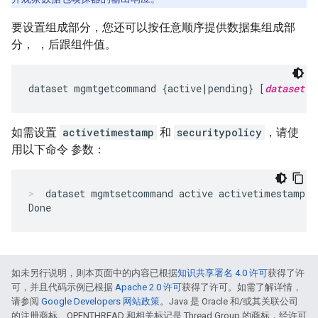
要设置组成部分，您还可以按任意顺序提供数据集组成部
分， ，后跟组件值。
dataset mgmtgetcommand {active|pending} [
dataset-c
如需设置
activetimestamp
和
securitypolicy
，请使
用以下命令 参数：
dataset mgmtsetcommand active activetimestamp 1
如未另行说明，则本页面中的内容已根据
知识共享署名 4.0 许可
获得了许
可，并且代码示例已根据
Apache 2.0 许可
获得了许可。如需了解详情，
请参阅
Google Developers 网站政策
。Java 是 Oracle 和/或其关联公司
的注册商标。OPENTHREAD 和相关标记是 Thread Group 的商标，经许可