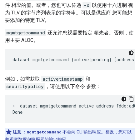
件 相应的值。或者，您也可以传递
-x
以使用十六进制 视
为 TLV 的字节序列表示的字符串。可以是供应商 您可能想
要添加的特定 TLV。
mgmtgetcommand
还允许您视需要指定 领先者。否则，使
用主要 ALOC。
dataset mgmtgetcommand {active|pending} [address 
l
例如，如需获取
activetimestamp
和
securitypolicy
，请使用以下命令 参数：
dataset mgmtgetcommand active address fdde:ad00
注意
：
mgmtgetcommand
不会向 CLI 输出响应。相反，您可以
并观察数据包嗅探器的输出响应。