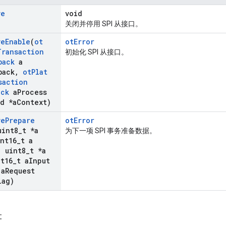
ve
void
)
关闭并停用 SPI 从接口。
ve
Enable
(
ot
otError
Transaction
初始化 SPI 从接口。
back
a
back
,
ot
Plat
saction
ack
a
Process
d *a
Context)
ve
Prepare
otError
uint8
_
t *a
为下一项 SPI 事务准备数据。
nt16
_
t a
,
uint8
_
t *a
t16
_
t a
Input
 a
Request
lag)
符