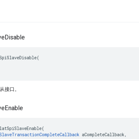
ve
Disable
SpiSlaveDisable
(
 从接口。
ve
Enable
latSpiSlaveEnable
(
SlaveTransactionCompleteCallback
 aCompleteCallback
,