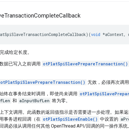
ve
Transaction
Complete
Callback
atSpiSlaveTransactionCompleteCallback
)(
void
*
aContext
,
 
易已完成给定长度。
数据已写入之前调用
otPlatSpiSlavePrepareTransaction()
otPlatSpiSlavePrepareTransaction()
无效，必须再次调用
始终在事务结束时调用，即使尚未调用
otPlatSpiSlavePrepa
fLen
和
aInputBufLen
将为零。
SR 上下文调用。此函数的返回值指示是否需要进一步处理。如果
用事务进程回调（在
otPlatSpiSlaveEnable()
中设置的
aPr
调必须从调用任何其他 OpenThread API/回调的同一操作系