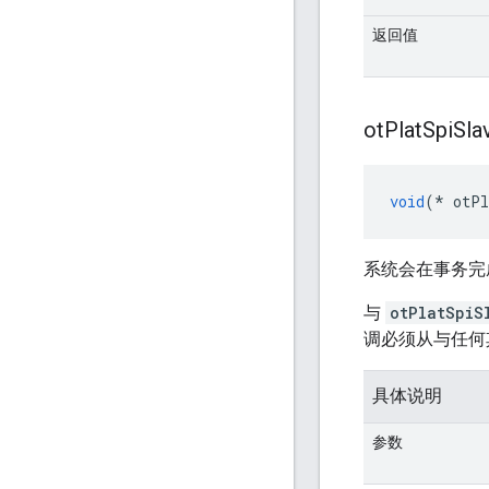
返回值
ot
Plat
Spi
Sla
void
(*
 otPl
系统会在事务完
与
otPlatSpiS
调必须从与任何其他
具体说明
参数