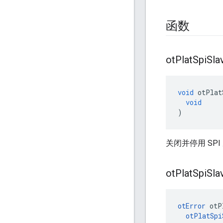
函数
ot
Plat
Spi
Sla
void
 otPlat
void
)
关闭并停用 SPI
ot
Plat
Spi
Sla
otError
 otP
otPlatSpi