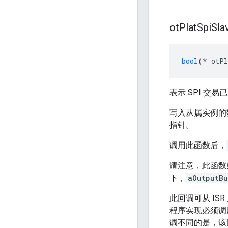
ot
Plat
Spi
Sla
bool
(*
 otPl
表示 SPI 交
写入从属实例的
指针。
调用此函数后，
请注意，此函数
下，
aOutputBu
此回调可从 I
程序实现必须调
调不同的是，该回