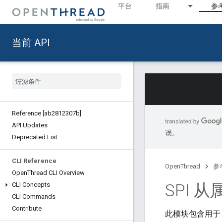
平台
指南
参
当前 API
Reference [ab2812307b]
API Updates
误。
Deprecated List
CLI Reference
OpenThread
参
Open
Thread CLI Overview
SPI 
CLI Concepts
CLI Commands
Contribute
此模块包含用于 