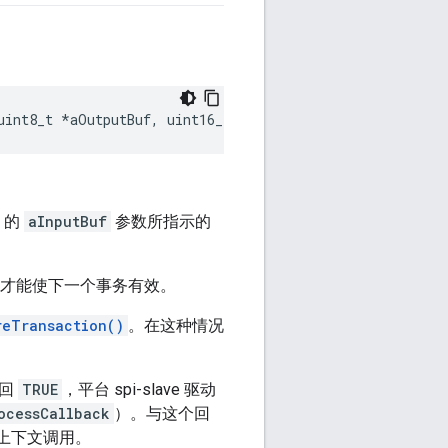
uint8_t 
*
aOutputBuf
,
 uint16_t aOutputBufLen
,
 uint8_t 
*
a
的
aInputBuf
参数所指示的
才能使下一个事务有效。
reTransaction()
。在这种情况
返回
TRUE
，平台 spi-slave 驱动
ocessCallback
）。与这个回
统上下文调用。