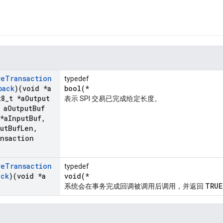
ve
Transaction
typedef
back
)(void *a
bool(*
t8
_
t *a
Output
表示 SPI 交易已完成给定长度。
 a
Output
Buf
*a
Input
Buf
,
ut
Buf
Len
,
nsaction
ve
Transaction
typedef
ack
)(void *a
void(*
TRUE
系统会在事务完成回调被调用后调用，并返回