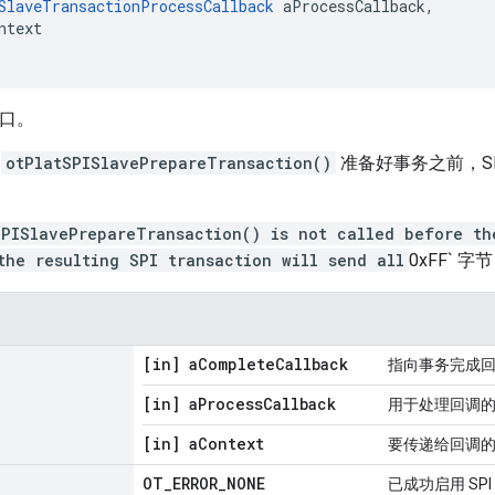
SlaveTransactionProcessCallback
 aProcessCallback
,
ntext
接口。
用
otPlatSPISlavePrepareTransaction()
准备好事务之前，S
SPISlavePrepareTransaction() is not called before th
the resulting SPI transaction will send all
0xFF`
[in] a
Complete
Callback
指向事务完成
[in] a
Process
Callback
用于处理回调
[in] a
Context
要传递给回调
OT
_
ERROR
_
NONE
已成功启用 SP