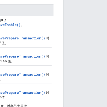
递到了
aveEnable()
。
avePrepareTransaction()
时
f
值。
avePrepareTransaction()
时
fLen
值。
avePrepareTransaction()
时
值。
avePrepareTransaction()
时
 的值
长度（以字节为单位）。