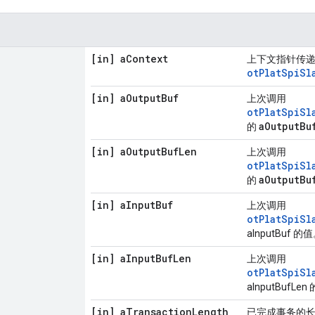
[in] a
Context
上下文指针传
otPlatSpiSl
[in] a
Output
Buf
上次调用
otPlatSpiSl
aOutputBu
的
[in] a
Output
Buf
Len
上次调用
otPlatSpiSl
aOutputBu
的
[in] a
Input
Buf
上次调用
otPlatSpiSl
aInputBuf 的
[in] a
Input
Buf
Len
上次调用
otPlatSpiSl
aInputBufLen
[in] a
Transaction
Length
已完成事务的