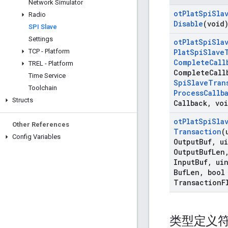
Network Simulator
ot
Plat
Spi
Sla
Radio
Disable
(void
SPI Slave
Settings
ot
Plat
Spi
Sla
TCP - Platform
Plat
Spi
Slave
Complete
Call
TREL - Platform
Complete
Call
Time Service
Spi
Slave
Tran
Toolchain
Process
Callb
Structs
Callback
,
voi
ot
Plat
Spi
Sla
Other References
Transaction
(
Config Variables
Output
Buf
,
ui
Output
Buf
Len
Input
Buf
,
uin
Buf
Len
,
bool
Transaction
F
类型定义