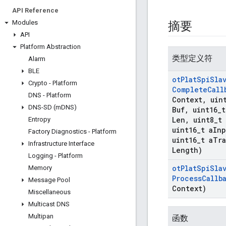
API Reference
Modules
摘要
API
Platform Abstraction
类型定义符
Alarm
BLE
ot
Plat
Spi
Sla
Crypto - Platform
Complete
Call
DNS - Platform
Context
,
uin
DNS-SD (m
DNS)
Buf
,
uint16
_
t
Len
,
uint8
_
t 
Entropy
uint16
_
t a
Inp
Factory Diagnostics - Platform
uint16
_
t a
Tra
Infrastructure Interface
Length)
Logging - Platform
ot
Plat
Spi
Sla
Memory
Process
Callb
Message Pool
Context)
Miscellaneous
Multicast DNS
Multipan
函数