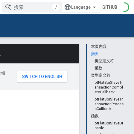
/
GITHUB
本页内容
。
摘要
类型定义符
函数
含错
类型定义符
otPlatSpiSlaveTr
ansactionCompl
eteCallback
otPlatSpiSlaveTr
ansactionProces
sCallback
函数
otPlatSpiSlaveDi
sable