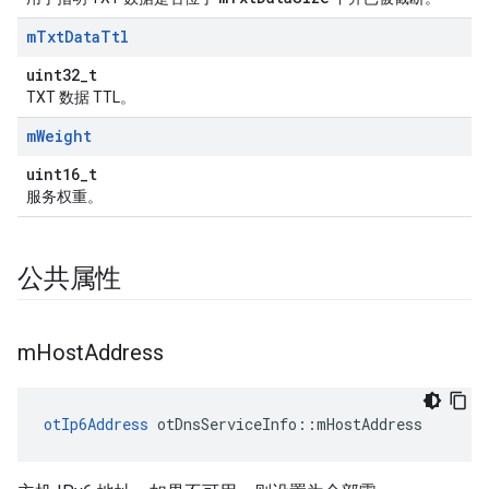
m
Txt
Data
Ttl
uint32_t
TXT 数据 TTL。
m
Weight
uint16_t
服务权重。
公共属性
m
Host
Address
otIp6Address
 otDnsServiceInfo
::
mHostAddress