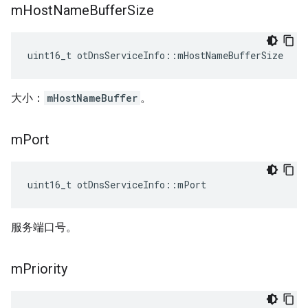
m
Host
Name
Buffer
Size
uint16_t otDnsServiceInfo
::
mHostNameBufferSize
大小：
mHostNameBuffer
。
m
Port
uint16_t otDnsServiceInfo
::
mPort
服务端口号。
m
Priority