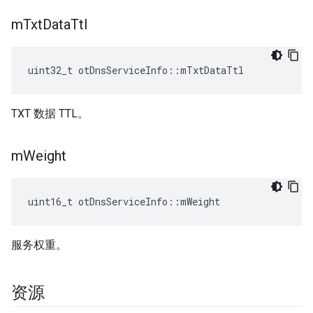
m
Txt
Data
Ttl
uint32_t otDnsServiceInfo
::
mTxtDataTtl
TXT 数据 TTL。
m
Weight
uint16_t otDnsServiceInfo
::
mWeight
服务权重。
资源