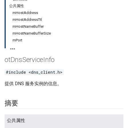
公共属性
mHostAddress
mHostAddressTtl
mHostNameBuffer
mHostNameBufferSize
mPort
ot
Dns
Service
Info
#include <dns_client.h>
提供 DNS 服务实例的信息。
摘要
公共属性