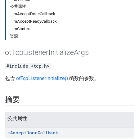
公共属性
mAcceptDoneCallback
mAcceptReadyCallback
mContext
资源
ot
Tcp
Listener
Initialize
Args
#include <tcp.h>
包含
otTcpListenerInitialize()
函数的参数。
摘要
公共属性
m
Accept
Done
Callback