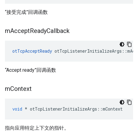
“接受完成”回调函数
m
Accept
Ready
Callback
otTcpAcceptReady
 otTcpListenerInitializeArgs
::
mAcc
“Accept ready”回调函数
m
Context
void
*
 otTcpListenerInitializeArgs
::
mContext
指向应用特定上下文的指针。