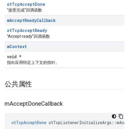
otTcpAcceptDone
“接受完成”回调函数
m
Accept
Ready
Callback
otTcpAcceptReady
“Accept ready”回调函数
m
Context
void *
指向应用特定上下文的指针。
公共属性
m
Accept
Done
Callback
otTcpAcceptDone
 otTcpListenerInitializeArgs
::
mAcce