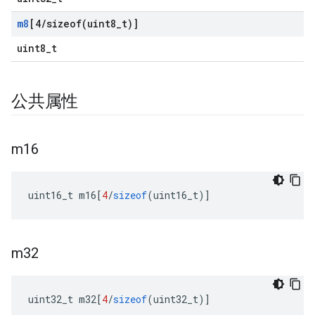
m8
[4
/
sizeof(
uint8
_
t)]
uint8_t
公共属性
m16
uint16_t m16
[
4
/
sizeof
(
uint16_t
)]
m32
uint32_t m32
[
4
/
sizeof
(
uint32_t
)]