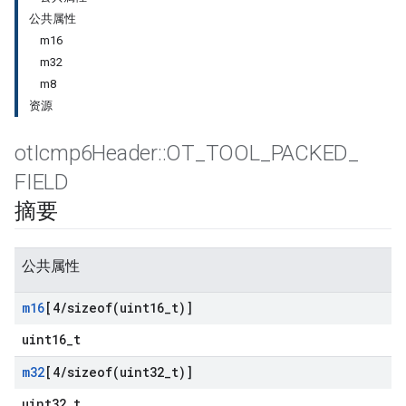
公共属性
m16
m32
m8
资源
ot
Icmp6Header
::
OT
_
TOOL
_
PACKED
_
FIELD
摘要
公共属性
m16
[4
/
sizeof(
uint16
_
t)]
uint16_t
m32
[4
/
sizeof(
uint32
_
t)]
uint32_t