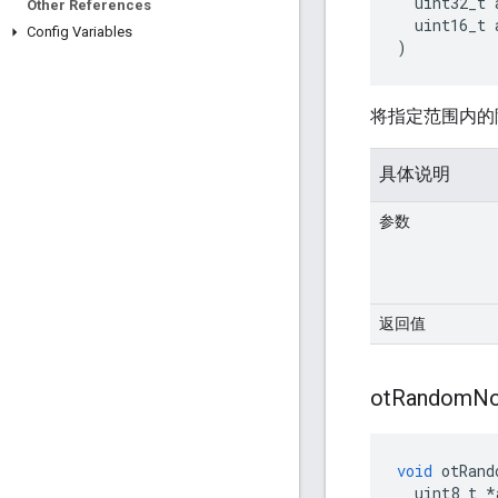
  uint32_t 
Other References
  uint16_t 
Config Variables
)
将指定范围内的
具体说明
参数
返回值
ot
Random
N
void
 otRand
  uint8_t 
*