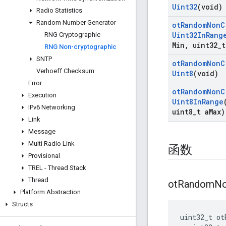
Uint32
(void)
Radio Statistics
Random Number Generator
ot
Random
Non
C
Uint32In
Rang
RNG Cryptographic
Min
,
uint32
_
t
RNG Non-cryptographic
SNTP
ot
Random
Non
C
Verhoeff Checksum
Uint8
(void)
Error
ot
Random
Non
C
Execution
Uint8In
Range
IPv6 Networking
uint8
_
t a
Max)
Link
Message
Multi Radio Link
函数
Provisional
TREL - Thread Stack
Thread
ot
Random
N
Platform Abstraction
Structs
uint32_t ot