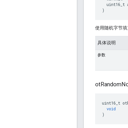
  uint16_t 
)
使用随机字节填
具体说明
参数
ot
Random
N
uint16_t ot
void
)