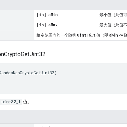
[in] a
Min
最小值（此值
[in] a
Max
最大值（此值
uint16_t
给定范围内的一个随机
值（即 aMin <= 
on
Crypto
Get
Uint32
RandomNonCryptoGetUint32
(
机
uint32_t
值。