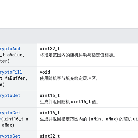
rypto
Add
uint32_t
_
t a
Value
,
将指定范围内的随机抖动与指定值相加。
ter)
rypto
Fill
void
t *a
Buffer
,
使用随机字节填充给定缓冲区。
e)
rypto
Get
uint16_t
uint16_t
生成并返回随机
值。
rypto
Get
uint16_t
e
(uint16
_
t a
[aMin, aMax)
u
生成并返回指定范围内的
的随机
 a
Max)
rypto
Get
uint32_t