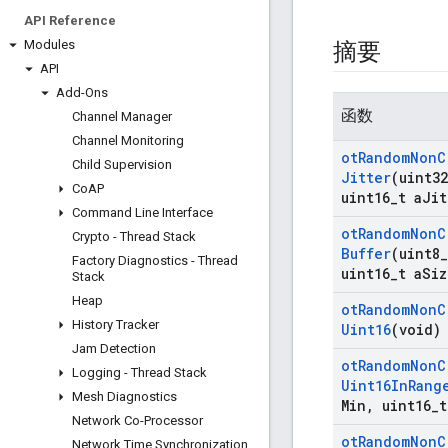
API Reference
Modules
摘要
API
Add-Ons
函数
Channel Manager
Channel Monitoring
ot
Random
Non
C
Child Supervision
Jitter
(uint32
Co
AP
uint16
_
t a
Jit
Command Line Interface
ot
Random
Non
C
Crypto - Thread Stack
Buffer
(uint8
_
Factory Diagnostics - Thread
uint16
_
t a
Siz
Stack
Heap
ot
Random
Non
C
History Tracker
Uint16
(void)
Jam Detection
ot
Random
Non
C
Logging - Thread Stack
Uint16In
Rang
Mesh Diagnostics
Min
,
uint16
_
t
Network Co-Processor
ot
Random
Non
C
Network Time Synchronization