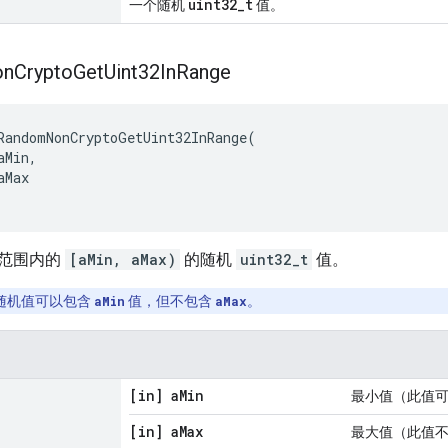
uint32_t
一个随机
值。
on
Crypto
Get
Uint32In
Range
RandomNonCryptoGetUint32InRange
(
aMin
,
aMax
范围内的
[aMin, aMax)
的随机
uint32_t
值。
随机值可以包含
aMin
值，但不包含
aMax
。
[in] a
Min
最小值（此值
[in] a
Max
最大值（此值