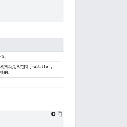
的值。
[-aJitter,
随机抖动是从范围
择的。