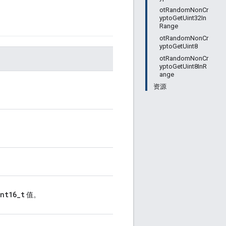
otRandomNonCr
yptoGetUint32In
Range
otRandomNonCr
yptoGetUint8
otRandomNonCr
yptoGetUint8InR
ange
资源
int16_t
值。