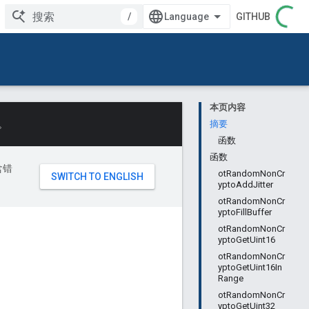
/
GITHUB
本页内容
。
摘要
函数
函数
含错
otRandomNonCr
yptoAddJitter
otRandomNonCr
yptoFillBuffer
otRandomNonCr
yptoGetUint16
otRandomNonCr
yptoGetUint16In
Range
otRandomNonCr
yptoGetUint32