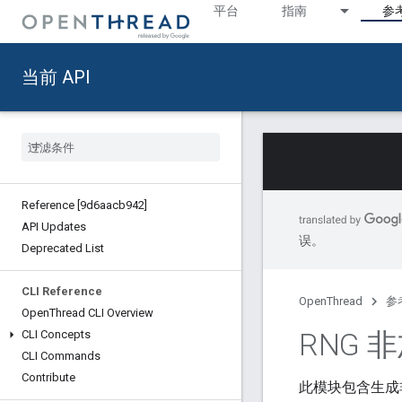
平台
指南
参
当前 API
Reference [9d6aacb942]
API Updates
误。
Deprecated List
CLI Reference
OpenThread
参
Open
Thread CLI Overview
RNG 
CLI Concepts
CLI Commands
Contribute
此模块包含生成