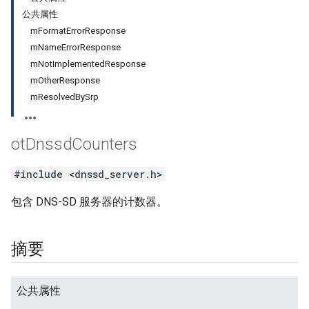
公共属性
mFormatErrorResponse
mNameErrorResponse
mNotImplementedResponse
mOtherResponse
mResolvedBySrp
ot
Dnssd
Counters
#include <dnssd_server.h>
包含 DNS-SD 服务器的计数器。
摘要
公共属性