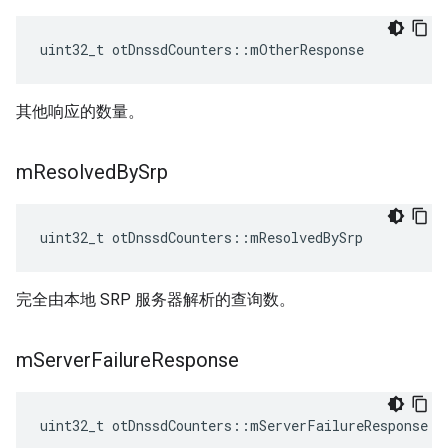
uint32_t otDnssdCounters
::
mOtherResponse
其他响应的数量。
m
Resolved
By
Srp
uint32_t otDnssdCounters
::
mResolvedBySrp
完全由本地 SRP 服务器解析的查询数。
m
Server
Failure
Response
uint32_t otDnssdCounters
::
mServerFailureResponse