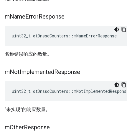
m
Name
Error
Response
uint32_t otDnssdCounters
::
mNameErrorResponse
名称错误响应的数量。
m
Not
Implemented
Response
uint32_t otDnssdCounters
::
mNotImplementedResponse
“未实现”的响应数量。
m
Other
Response