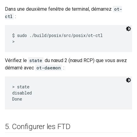
Dans une deuxième fenêtre de terminal, démarrez
ot-
ctl
:
$ sudo ./build/posix/src/posix/ot-ctl

Vérifiez le
state
du nœud 2 (nœud RCP) que vous avez
démarré avec
ot-daemon
:
> state

disabled

5
.
Configurer les FTD