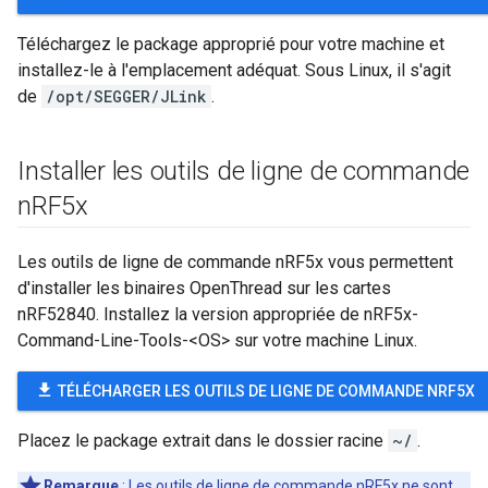
Téléchargez le package approprié pour votre machine et
installez-le à l'emplacement adéquat. Sous Linux, il s'agit
de
/opt/SEGGER/JLink
.
Installer les outils de ligne de commande
n
RF5x
Les outils de ligne de commande nRF5x vous permettent
d'installer les binaires OpenThread sur les cartes
nRF52840. Installez la version appropriée de nRF5x-
Command-Line-Tools-<OS> sur votre machine Linux.
file_download
TÉLÉCHARGER LES OUTILS DE LIGNE DE COMMANDE NRF5X
Placez le package extrait dans le dossier racine
~/
.
Remarque
: Les outils de ligne de commande nRF5x ne sont