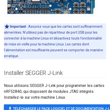
Important
: Assurez-vous que les cartes sont suffisamment
alimentées. N'utilisez pas de répartiteur de port USB pour les
connecter à la machine Linux et désactivez toute fonctionnalité
de mise en veille pour la machine Linux. Les cartes dont
l'alimentation est insuffisante peuvent se comporter de manière
erratique.
Installer SEGGER J-Link
Nous utilisons SEGGER J-Link pour programmer les cartes
nRF52840, qui disposent de modules JTAG intégrés.
Installez-le sur votre machine Linux.
file_download
TÉLÉCHARGER LE PACK LOGICIEL ET DE DOCUMENTATION J-L