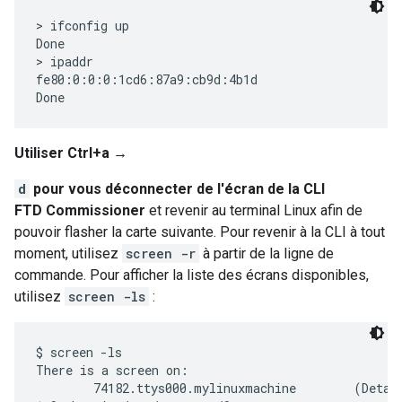
> ifconfig up

Done

> ipaddr

fe80:0:0:0:1cd6:87a9:cb9d:4b1d

Utiliser Ctrl+a →
d
pour vous déconnecter de l'écran de la CLI
FTD Commissioner
et revenir au terminal Linux afin de
pouvoir flasher la carte suivante. Pour revenir à la CLI à tout
moment, utilisez
screen -r
à partir de la ligne de
commande. Pour afficher la liste des écrans disponibles,
utilisez
screen -ls
:
$ screen -ls

There is a screen on:

        74182.ttys000.mylinuxmachine        (Detach