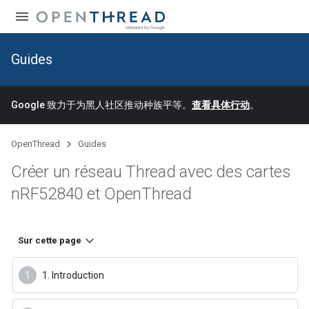
Guides
Google 致力于为黑人社区推动种族平等。
查看具体行动
。
OpenThread
Guides
Créer un réseau Thread avec des cartes
n
RF52840 et Open
Thread
Sur cette page
1. Introduction