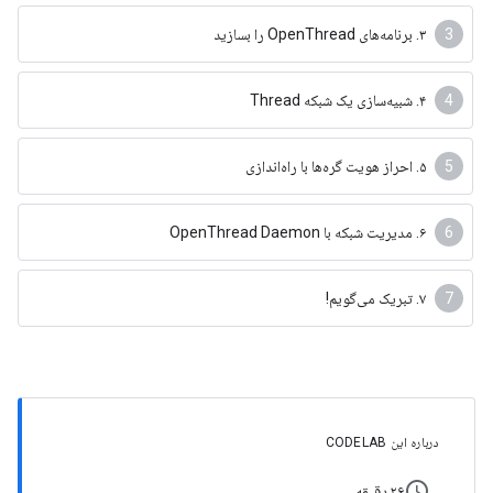
۳. برنامه‌های OpenThread را بسازید
۴. شبیه‌سازی یک شبکه Thread
۵. احراز هویت گره‌ها با راه‌اندازی
۶. مدیریت شبکه با OpenThread Daemon
۷. تبریک می‌گویم!
درباره این CODELAB
schedule
۲۶ دقیقه