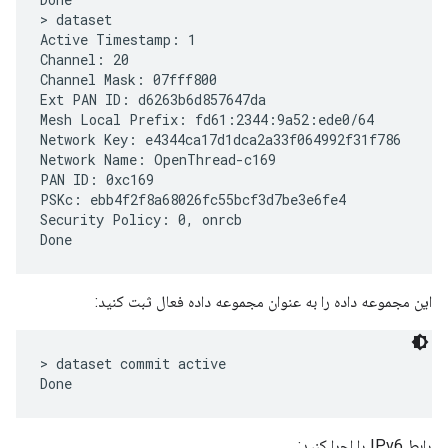
> dataset

Active Timestamp: 1

Channel: 20

Channel Mask: 07fff800

Ext PAN ID: d6263b6d857647da

Mesh Local Prefix: fd61:2344:9a52:ede0/64

Network Key: e4344ca17d1dca2a33f064992f31f786

Network Name: OpenThread-c169

PAN ID: 0xc169

PSKc: ebb4f2f8a68026fc55bcf3d7be3e6fe4

Security Policy: 0, onrcb

این مجموعه داده را به عنوان مجموعه داده فعال ثبت کنید:
> dataset commit active

رابط IPv6 را اجرا کنید: