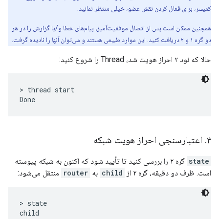
کمیسر، برای فعال کردن نقش عضو، خیلی منتظر نمانید.
همچنین ممکن است پس از اتصال موفقیت‌آمیز، پیام‌های خطا و/یا گزارش را در هر
دو گره ۱ و ۲ دریافت کنید. این موارد طبیعی هستند و می‌توان آنها را نادیده گرفت.
حالا که نود ۲ احراز هویت شد، Thread را شروع کنید:
> thread start

۴
.
اعتبارسنجی احراز هویت شبکه
state
گره ۲ را بررسی کنید تا تأیید شود که اکنون به شبکه پیوسته
است. ظرف دو دقیقه، گره ۲ از
child
به
router
منتقل می‌شود:
> state

child
