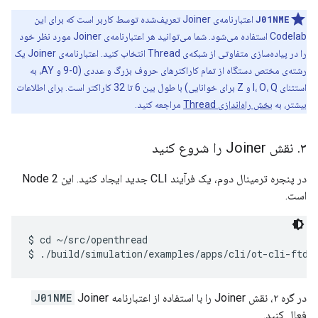
J01NME
اعتبارنامه‌ی Joiner تعریف‌شده توسط کاربر است که برای این
Codelab استفاده می‌شود. شما می‌توانید هر اعتبارنامه‌ی Joiner مورد نظر خود
را در پیاده‌سازی متفاوتی از شبکه‌ی Thread انتخاب کنید. اعتبارنامه‌ی Joiner یک
رشته‌ی مختص دستگاه از تمام کاراکترهای حروف بزرگ و عددی (0-9 و AY، به
استثنای I، O، Q و Z برای خوانایی) با طول بین 6 تا 32 کاراکتر است. برای اطلاعات
بیشتر، به
بخش راه‌اندازی Thread
مراجعه کنید.
۳
.
نقش Joiner را شروع کنید
در پنجره ترمینال دوم، یک فرآیند CLI جدید ایجاد کنید. این Node 2
است.
$ cd ~/src/openthread

در گره ۲، نقش Joiner را با استفاده از اعتبارنامه
Joiner
J01NME
فعال کنید.