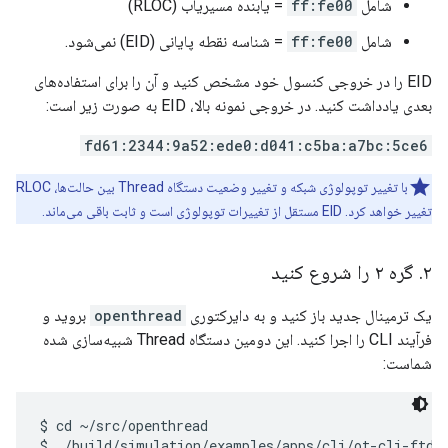
شامل
ff:fe00
= یابنده مسیریاب (RLOC)
شامل
ff:fe00
= شناسه نقطه پایانی (EID) نمی‌شود.
EID را در خروجی کنسول خود مشخص کنید و آن را برای استفاده‌های
بعدی یادداشت کنید. در خروجی نمونه بالا، EID به صورت زیر است:
fd61:2344:9a52:ede0:d041:c5ba:a7bc:5ce6
با تغییر توپولوژی شبکه و تغییر وضعیت دستگاه Thread بین حالت‌ها، RLOC
تغییر خواهد کرد. EID مستقل از تغییرات توپولوژی است و ثابت باقی می‌ماند.
۲
.
گره ۲ را شروع کنید
یک ترمینال جدید باز کنید و به دایرکتوری
openthread
بروید و
فرآیند CLI را اجرا کنید. این دومین دستگاه Thread شبیه‌سازی شده
شماست:
$ cd ~/src/openthread
