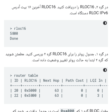
در گره ۲، RLOC16 را دریافت کنید. RLOC16 آخرین ۱۶ بیت آدرس
RLOC IPv6 دستگاه است.
> rloc16

5800

در گره ۱، جدول روتر را برای RLOC16 گره ۲ بررسی کنید. مطمئن شوید
که گره ۲ ابتدا به حالت روتر تغییر وضعیت داده است.
> router table

| ID | RLOC16 | Next Hop | Path Cost | LQI In | LQ
+----+--------+----------+----------+-------+-----
| 20 | 0x5000 |       63 |         0 |     0 |    
مقدار RLOC گره ۱ که
0xa800
است در جدول یافت می‌شود که