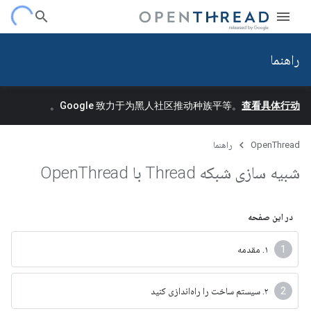
راهنما
。
Google 致力于为黑人社区推动种族平等。
查看具体行动
OpenThread
راهنما
شبیه سازی شبکه Thread با Open
Thread
در این صفحه
۱. مقدمه
۲. سیستم ساخت را راه‌اندازی کنید