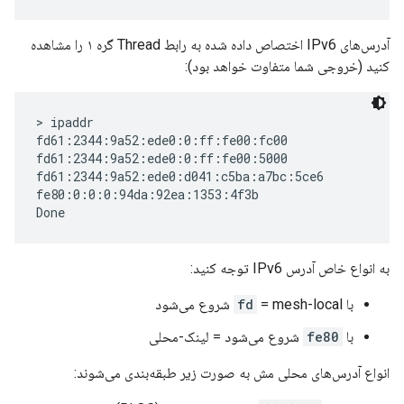
آدرس‌های IPv6 اختصاص داده شده به رابط Thread گره ۱ را مشاهده
کنید (خروجی شما متفاوت خواهد بود):
> ipaddr

fd61:2344:9a52:ede0:0:ff:fe00:fc00

fd61:2344:9a52:ede0:0:ff:fe00:5000

fd61:2344:9a52:ede0:d041:c5ba:a7bc:5ce6

fe80:0:0:0:94da:92ea:1353:4f3b

به انواع خاص آدرس IPv6 توجه کنید:
با
= mesh-local شروع می‌شود
fd
با
fe80
شروع می‌شود = لینک-محلی
انواع آدرس‌های محلی مش به صورت زیر طبقه‌بندی می‌شوند: