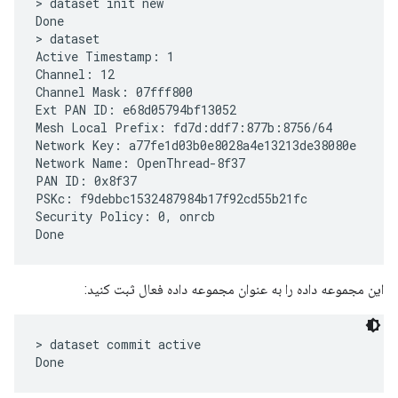
> dataset init new

Done

> dataset

Active Timestamp: 1

Channel: 12

Channel Mask: 07fff800

Ext PAN ID: e68d05794bf13052

Mesh Local Prefix: fd7d:ddf7:877b:8756/64

Network Key: a77fe1d03b0e8028a4e13213de38080e

Network Name: OpenThread-8f37

PAN ID: 0x8f37

PSKc: f9debbc1532487984b17f92cd55b21fc

Security Policy: 0, onrcb

این مجموعه داده را به عنوان مجموعه داده فعال ثبت کنید:
> dataset commit active
