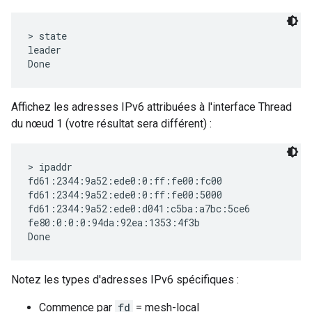
> state

leader

Affichez les adresses IPv6 attribuées à l'interface Thread
du nœud 1 (votre résultat sera différent) :
> ipaddr

fd61:2344:9a52:ede0:0:ff:fe00:fc00

fd61:2344:9a52:ede0:0:ff:fe00:5000

fd61:2344:9a52:ede0:d041:c5ba:a7bc:5ce6

fe80:0:0:0:94da:92ea:1353:4f3b

Notez les types d'adresses IPv6 spécifiques :
Commence par
fd
= mesh-local