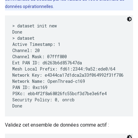
données opérationnelles.
> dataset init new

Done

> dataset

Active Timestamp: 1

Channel: 20

Channel Mask: 07fff800

Ext PAN ID: d6263b6d857647da

Mesh Local Prefix: fd61:2344:9a52:ede0/64

Network Key: e4344ca17d1dca2a33f064992f31f786

Network Name: OpenThread-c169

PAN ID: 0xc169

PSKc: ebb4f2f8a68026fc55bcf3d7be3e6fe4

Security Policy: 0, onrcb

Validez cet ensemble de données comme actif :