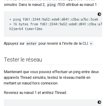
simulés. Dans le nœud 2,
ping
l'EID attribué au nœud 1 :
> ping fd61:2344:9a52:ede0:d041:c5ba:a7bc:5ce6

> 16 bytes from fd61:2344:9a52:ede0:d041:c5ba:a7bc
Appuyez sur
enter
pour revenir à l'invite de la CLI
>
.
Tester le réseau
Maintenant que vous pouvez effectuer un ping entre deux
appareils Thread simulés, testez le réseau maillé en
mettant un nœud hors connexion.
Revenez au nœud 1 et arrêtez Thread :