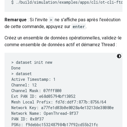
Remarque
: Si l'invite
>
ne s'affiche pas après l'exécution
de cette commande, appuyez sur
enter
.
Créez un ensemble de données opérationnelles, validez-le
comme ensemble de données actif et démarrez Thread :
> dataset init new

Done

> dataset

Active Timestamp: 1

Channel: 12

Channel Mask: 07fff800

Ext PAN ID: e68d05794bf13052

Mesh Local Prefix: fd7d:ddf7:877b:8756/64

Network Key: a77fe1d03b0e8028a4e13213de38080e

Network Name: OpenThread-8f37

PAN ID: 0x8f37

PSKc: f9debbc1532487984b17f92cd55b21fc
