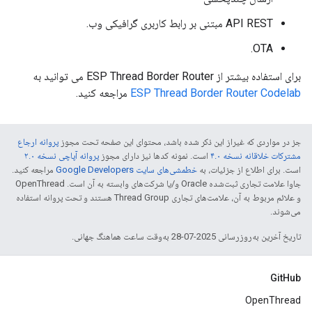
API REST مبتنی بر رابط کاربری گرافیکی وب.
OTA.
برای استفاده بیشتر از ESP Thread Border Router می توانید به
ESP Thread Border Router Codelab
مراجعه کنید.
جز در مواردی که غیراز این ذکر شده باشد، محتوای این صفحه تحت مجوز
پروانه ارجاع
مشترکات خلاقانه نسخه ۴.۰
است. نمونه کدها نیز دارای مجوز
پروانه آپاچی نسخه ۲.۰
است. برای اطلاع از جزئیات، به
خطمشی‌های سایت Google Developers‏
مراجعه کنید.
جاوا علامت تجاری ثبت‌شده Oracle و/یا شرکت‌های وابسته به آن است. ‫OpenThread
و علائم مربوط به آن، علامت‌های تجاری Thread Group هستند و تحت پروانه استفاده
می‌شوند.
تاریخ آخرین به‌روزرسانی 2025-07-28 به‌وقت ساعت هماهنگ جهانی.
GitHub
OpenThread