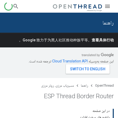
راهنما
。
Google 致力于为黑人社区推动种族平等。
查看具体行动
این صفحه به‌وسیله
ترجمه شده است.
OpenThread
راهنما
مسیریاب مرزی، روتر مرزی
ESP Thread Border Router
در این صفحه
پلتفرم های سخت افزاری