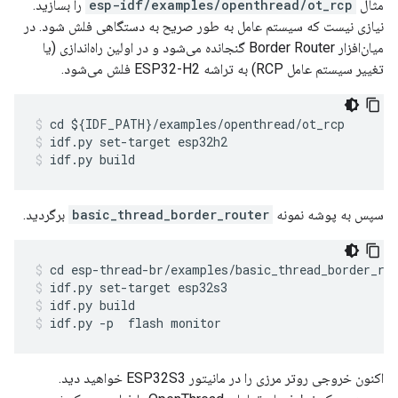
مثال
esp-idf/examples/openthread/ot_rcp
را بسازید.
نیازی نیست که سیستم عامل به طور صریح به دستگاهی فلش شود. در
میان‌افزار Border Router گنجانده می‌شود و در اولین راه‌اندازی (یا
تغییر سیستم عامل RCP) به تراشه ESP32-H2 فلش می‌شود.
cd ${IDF_PATH}/examples/openthread/ot_rcp
idf.py set-target esp32h2
idf.py build
سپس به پوشه نمونه
basic_thread_border_router
برگردید.
cd esp-thread-br/examples/basic_thread_border_ro
idf.py set-target esp32s3
idf.py build
idf.py -p 
 flash monitor
اکنون خروجی روتر مرزی را در مانیتور ESP32S3 خواهید دید.