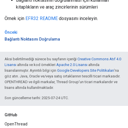
Bağlantı noktasının doğrulanması için kullanılan
kitaplıkların ve araç zincirlerinin sürümleri
Örnek için
EFR32 README
dosyasını inceleyin.
Önceki
Bağlantı Noktasını Doğrulama
Aksi belirtilmediği sürece bu sayfanın içeriği
Creative Commons Atıf 4.0
Lisansı
altında ve kod örnekleri
Apache 2.0 Lisansı
altında
lisanslanmıştır. Ayrıntılı bilgi için
Google Developers Site Politikaları
'na
göz atın. Java, Oracle ve/veya satış ortaklarının tescilli ticari markasıdır.
OPENTHREAD ve ilgili markalar, Thread Group'un ticari markalarıdır ve
lisans altında kullanılmaktadır.
Son güncelleme tarihi: 2025-07-24 UTC.
GitHub
OpenThread