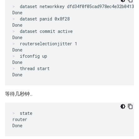
dataset networkkey dfd34f0f05cad978ec4e32b041303
dataset panid 0x8f28
dataset commit active
routerselectionjitter 1
ifconfig up
thread start
等待几秒钟...
state
router
