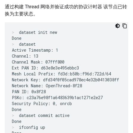
通过构建 Thread 网络并验证成功的协议计时器 该节点已转
换为主要状态。
dataset init new
dataset
Active Timestamp: 1

Channel: 13

Channel Mask: 07fff800

Ext PAN ID: d63e8e3e495ebbc3

Mesh Local Prefix: fd3d:b50b:f96d:722d/64

Network Key: dfd34f0f05cad978ec4e32b0413038ff

Network Name: OpenThread-8f28

PAN ID: 0x8f28

PSKc: c23a76e98f1a6483639b1ac1271e2e27

Security Policy: 0, onrcb

dataset commit active
ifconfig up