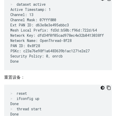
dataset active
Active Timestamp: 1

Channel: 13

Channel Mask: 07fff800

Ext PAN ID: d63e8e3e495ebbc3

Mesh Local Prefix: fd3d:b50b:f96d:722d/64

Network Key: dfd34f0f05cad978ec4e32b0413038ff

Network Name: OpenThread-8f28

PAN ID: 0x8f28

PSKc: c23a76e98f1a6483639b1ac1271e2e27

Security Policy: 0, onrcb

重置设备：
reset
ifconfig up
thread start