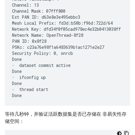
Channel: 13

Channel Mask: 07fff800

Ext PAN ID: d63e8e3e495ebbc3

Mesh Local Prefix: fd3d:b50b:f96d:722d/64

Network Key: dfd34f0f05cad978ec4e32b0413038ff

Network Name: OpenThread-8f28

PAN ID: 0x8f28

PSKc: c23a76e98f1a6483639b1ac1271e2e27

Security Policy: 0, onrcb

dataset commit active
ifconfig up
thread start
等待几秒钟，并验证活跃数据集是否已存储在 非易失性存
储空间：