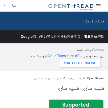
بستر، زمینه
。
Google 致力于为黑人社区推动种族平等。
查看具体行动
این صفحه به‌وسیله
ترجمه شده است.
OpenThread
بستر، زمینه
شبیه سازی، شبیه سازی
شبیه سازی، شبیه سازی