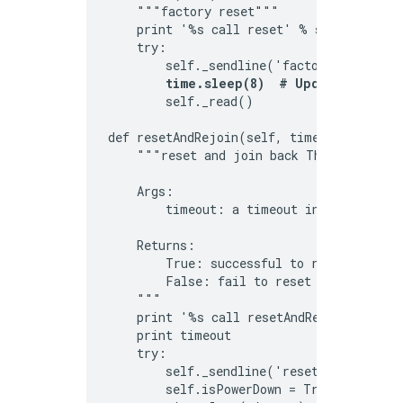
    """factory reset"""

    print '%s call reset' % self.port

    try:

        self._sendline('factoryreset')

time.sleep(8)  # Updated from 3
        self._read()

def resetAndRejoin(self, timeout):

    """reset and join back Thread Network
    Args:

        timeout: a timeout interval befor
    Returns:

        True: successful to reset and rej
        False: fail to reset and rejoin t
    """

    print '%s call resetAndRejoin' % self
    print timeout

    try:

        self._sendline('reset')

        self.isPowerDown = True
