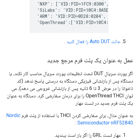
'NXP': ['VID:PID=1FC9:0300','VID:PID=15
'SiLabs': 'VID:PID=10C4:8A5E', 
'ARM': 'VID:PID=0D28:0204', 
'OpenThread':['VID:PID=10C4:EA60',
'VID:
حالت Auto DUT را فعال کنید
.
عمل به عنوان یک پلت فرم مرجع جدید
اگر پورت سریال DUT تحت تنظیمات پورت سریال مناسب کار نکند، یا
دستگاه پس از بازنشانی فیزیکی دستگاه به درستی پاسخ ندهد (کد
ناخوانا را در عرض 3 تا 6 ثانیه پس از بازنشانی خروجی می دهد)، می
توان OpenThread THCI را برای درمان سفارشی کرد. دستگاه به عنوان
یک پلت فرم جدید در تست مهار.
به عنوان مثال، برای سفارشی کردن THCI با استفاده از پلت فرم
Nordic
:
Semiconductor nRF52840
مهار تست GRL را اگر باز است ببندید.