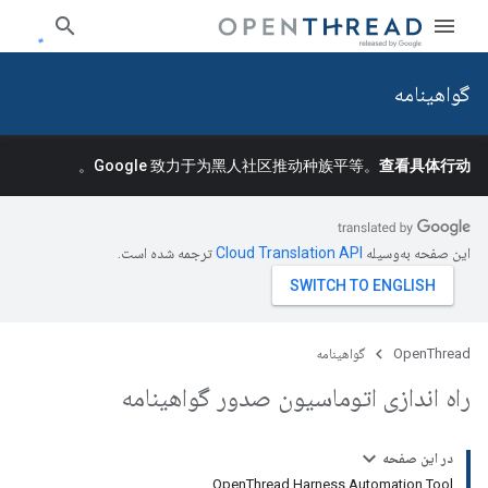
گواهینامه
。
Google 致力于为黑人社区推动种族平等。
查看具体行动
این صفحه به‌وسیله
ترجمه شده است.
OpenThread
گواهینامه
راه اندازی اتوماسیون صدور گواهینامه
در این صفحه
OpenThread Harness Automation Tool