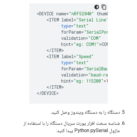
<
DEVICE
name
=
"nRF52840"
thumbnail
=
"nRF52
<
ITEM
label
=
"Serial Line"
type
=
"text"
forParam
=
"SerialPort"
validation
=
"COM"
hint
=
"eg: COM1"
>
COM
<
/
ITEM
<
ITEM
label
=
"Speed"
type
=
"text"
forParam
=
"SerialBaudRate"
validation
=
"baud-rate"
hint
=
"eg: 115200"
>
115200
<
/
ITEM
>

<
/
DEVICE
دستگاه را به دستگاه ویندوز وصل کنید.
شناسه سخت افزار پورت سریال دستگاه را با استفاده از
ماژول Python pySerial پیدا کنید: