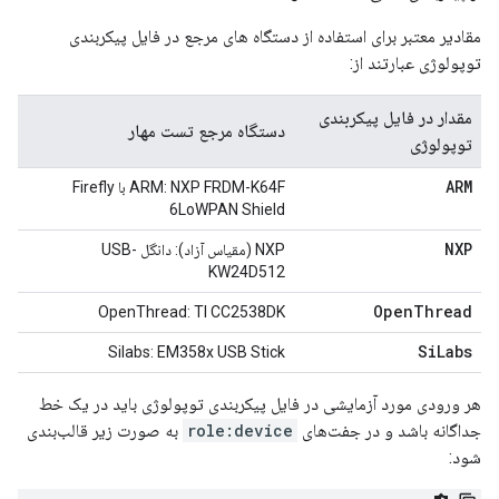
مقادیر معتبر برای استفاده از دستگاه های مرجع در فایل پیکربندی
توپولوژی عبارتند از:
مقدار در فایل پیکربندی
دستگاه مرجع تست مهار
توپولوژی
ARM
ARM: NXP FRDM-K64F با Firefly
6LoWPAN Shield
NXP
NXP (مقیاس آزاد): دانگل USB-
KW24D512
Open
Thread
OpenThread: TI CC2538DK
Si
Labs
Silabs: EM358x USB Stick
هر ورودی مورد آزمایشی در فایل پیکربندی توپولوژی باید در یک خط
جداگانه باشد و در جفت‌های
role:device
به صورت زیر قالب‌بندی
شود: