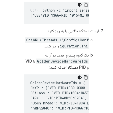
python -c "import serial.tools.lis
['USB\
VID_1366+PID_1015
+MI_00']
لیست دستگاه طلایی را به روز کنید:
C:\GRL\Thread1.1\Config\Conf
iguration.ini
را باز کنید.
یک گروه پلتفرم جدید در آرایه
GoldenDeviceHardwareIds
با VID
و PID دستگاه اضافه کنید:
GoldenDeviceHardwareIds = {
'NXP': ['VID:PID=1FC9:0300','VID:PID=15
'SiLabs': 'VID:PID=10C4:8A5E', 
'ARM': 'VID:PID=0D28:0204', 
'OpenThread':'VID:PID=10C4:EA60', 
'nRF52840': 'VID:PID=1366:1015'
}