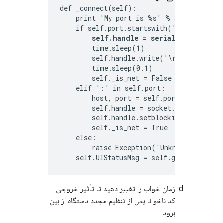
def _connect(self):

    print 'My port is %s' % self.port

    if self.port.startswith('COM'):

self.handle = serial.Serial(sel
        time.sleep(1)

        self.handle.write('\r\n')

        time.sleep(0.1)

        self._is_net = False

    elif ':' in self.port:

        host, port = self.port.split(':')
        self.handle = socket.create_conne
        self.handle.setblocking(0)

        self._is_net = True

    else:

        raise Exception('Unknown port sch
    self.UIStatusMsg = self.getVersionNu
زمان خواب را تغییر دهید تا تأثیر خروجی
کد ناخوانا پس از تنظیم مجدد دستگاه از بین
برود: