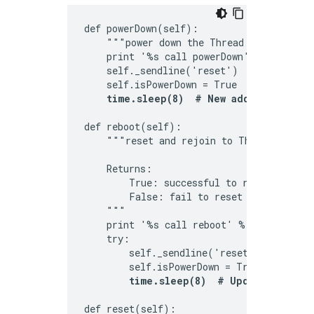
def powerDown(self):

    """power down the Thread device"""

    print '%s call powerDown' % self.port
    self._sendline('reset')

    self.isPowerDown = True

time.sleep(8)  # New addition
def reboot(self):

    """reset and rejoin to Thread Network
    Returns:

        True: successful to reset and rej
        False: fail to reset and rejoin t
    """

    print '%s call reboot' % self.port

    try:

        self._sendline('reset')

        self.isPowerDown = True

time.sleep(8)  # Updated from 3
def reset(self):
