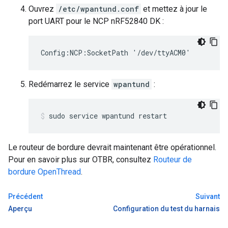
Ouvrez
/etc/wpantund.conf
et mettez à jour le
port UART pour le NCP nRF52840 DK :
Config:NCP:SocketPath '/dev/ttyACM0'
Redémarrez le service
wpantund
:
sudo service wpantund restart
Le routeur de bordure devrait maintenant être opérationnel.
Pour en savoir plus sur OTBR, consultez
Routeur de
bordure OpenThread
.
Précédent
Suivant
Aperçu
Configuration du test du harnais