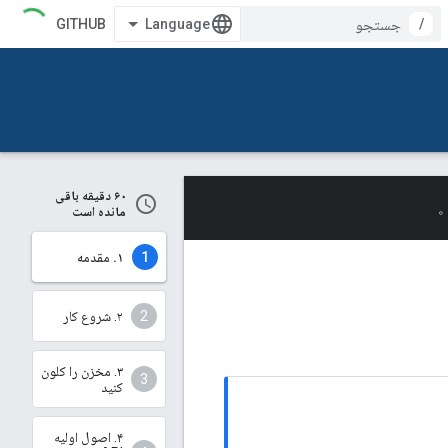
GITHUB
/
۶۰ دقیقه باقی
مانده است
۱. مقدمه
۲. شروع کار
۳. مخزن را کلون
کنید
۴. اصول اولیه