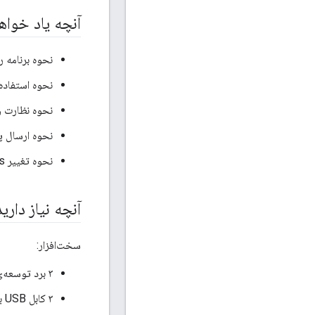
آنچه یاد خوا
نحوه برنامه ریزی دکمه ها و LED 
نحوه استفاده از API های رایج enThread
نحوه نظارت و وا
نحوه ارسال پیام‌های UDP به تمام دستگاه‌ها
نحوه تغییر Makefiles
آنچه نیاز دارید
سخت‌افزار:
۳ برد توسعه‌ی nRF52840 از شرکت Nordic Semiconductor
۳ کابل USB به Micro-USB برای اتصال بردها