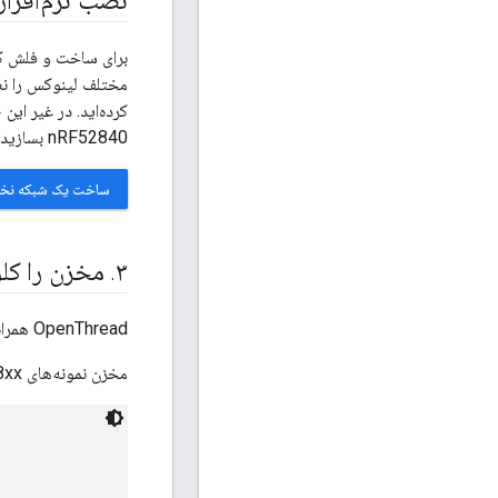
نصب نرم‌افزار
nRF52840 بسازید و فلش کنید.
ساخت یک شبکه نخی (BUILD A THREAD NETWORK) را در CODELAB ت
۳
.
مخزن را کلو
OpenThread همراه با کد برنامه نمونه ارائه می‌شود که می‌توانید به عنوان نقطه شروع برای این Codelab از آن استفاده کنید.
مخزن نمونه‌های OpenThread Nordic nRF528xx را کلون کنید و OpenThread را بسازید: