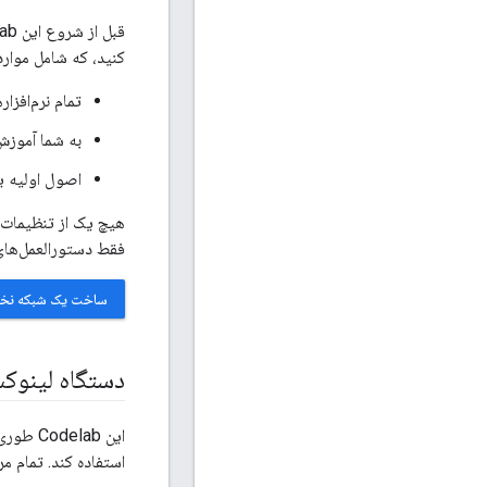
قبل از شروع این Codelab، باید
کنید، که شامل موارد
تمام نرم‌افزا
به شما آموزش می‌دهد که چگونه enThread
اصول اولیه یک شبکه hread
فقط دستورالعمل‌های اولیه برای 
ساخت یک شبکه نخی (BUILD A THREAD NETWORK) را در CODELAB ت
دستگاه لینوک
استفاده کند. تمام مراحل روی 14.04.5 LTS (Trusty Tahr