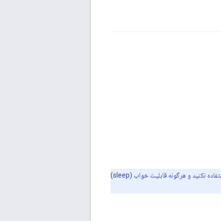
مطمئن شوید که بردها برق کافی دارند. از تقسیم‌کننده پورت USB برای اتصال آنها به دستگاه لینوکس استفاده نکنید و هرگونه قابلیت خواب (sleep)