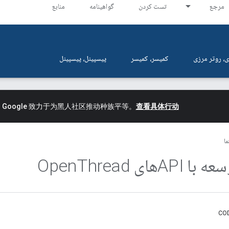
مرجع
تست کردن
گواهینامه
منابع
، روتر مرزی
کمیسر، کمیسر
پیسپینل، پیسپینل
。
Google 致力于为黑人社区推动种族平等。
查看具体行动
ما
APIهای Open
Thread