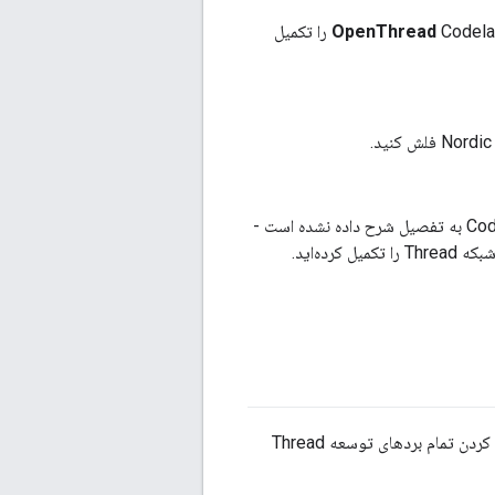
Codelab را تکمیل
هیچ یک از تنظیمات محیطی مورد نیاز برای ساخت OpenThread و فلش کردن بردها در این Codelab به تفصیل شرح داده نشده است -
این Codelab طوری طراحی شده است که از یک دستگاه لینوکس مبتنی بر i386 یا x86 برای فلش کردن تمام بردهای توسعه Thread