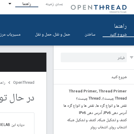
بستر، زمینه
راهنما
راهنما
شروع کنید
ساختن
حمل و نقل، حمل و نقل
مسیریاب مرزی
شروع کنید
OpenThread
راهن
Thread Primer
,
Thread Primer
در حال توسعه با 
Thread چیست؟، Thread چیست؟
نقش ها و انواع گره ها، نقش ها و انواع گره ها
آدرس دهی IPv6، آدرس دهی IPv6
کشف و تشکیل شبکه، کشف و تشکیل شبکه
درباره این CODELAB
انتخاب روتر، انتخاب روتر