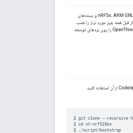
برای ساخت و فلش کردن OpenThread، باید SEGGER J-Link، ابزارهای خط فرمان nRF5x، ARM GNU Toolchain و بسته‌های
 طبق نیاز تکمیل کرده باشید، از قبل همه چیز مورد نیاز را نصب
کرده‌اید. در غیر این صورت، قبل از ادامه، Codelab را تکمیل کنید تا مطمئن شوید که می‌توانید OpenThread را روی بردهای توسعه
$ git clone --recursive h
$ cd ot-nrf528xx
