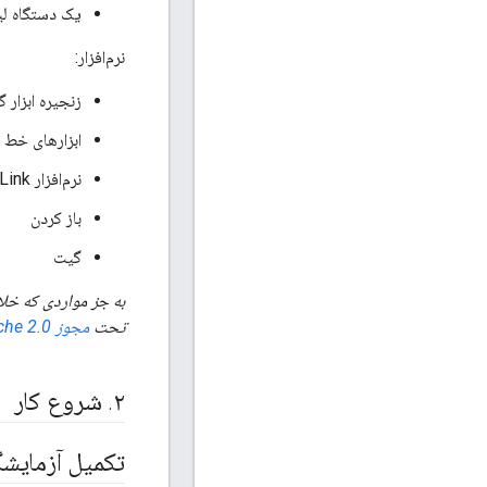
یک دستگاه لینوکس
نرم‌افزار:
زنجیره ابزار گ
ابزارهای خط فرمان F5x
نرم‌افزار Segger J-Link
باز کردن
گیت
به جز مواردی که خلاف آ
تحت
مجوز Apache 2.0
۲
.
شروع کار
تکمیل آزمایشگ