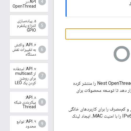
API در
OpenThread
۵. پیاده‌سازی
انتزاع پلتفرم
GPIO
۶. API: واکنش
به تغییرات نقش
دستگاه
۷. API: استفاده
از multicast
برای روشن
کردن یک LED
است. Nest OpenThread را منتشر کرده
 توسعه‌دهندگان قرار دهد تا توسعه محصولات برای
۸. API:
پیکربندی شبکه
Thread
ه دستگاه مبتنی بر IPv6، قابل اعتماد، امن و کم‌مصرف را برای کاربردهای خانگی
تعریف می‌کند. OpenThread تمام لایه‌های شبکه Thread شامل IPv6، 6LoWPAN، IEEE 802.15.4 را با امنیت MAC، ایجاد لینک
۹. API: توابع
محدود