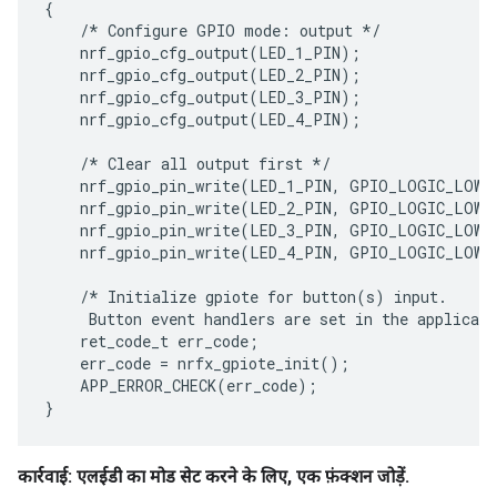
{

    /* Configure GPIO mode: output */

    nrf_gpio_cfg_output(LED_1_PIN);

    nrf_gpio_cfg_output(LED_2_PIN);

    nrf_gpio_cfg_output(LED_3_PIN);

    nrf_gpio_cfg_output(LED_4_PIN);

    /* Clear all output first */

    nrf_gpio_pin_write(LED_1_PIN, GPIO_LOGIC_LOW);
    nrf_gpio_pin_write(LED_2_PIN, GPIO_LOGIC_LOW);
    nrf_gpio_pin_write(LED_3_PIN, GPIO_LOGIC_LOW);
    nrf_gpio_pin_write(LED_4_PIN, GPIO_LOGIC_LOW);
    /* Initialize gpiote for button(s) input.

     Button event handlers are set in the applicati
    ret_code_t err_code;

    err_code = nrfx_gpiote_init();

    APP_ERROR_CHECK(err_code);

कार्रवाई: एलईडी का मोड सेट करने के लिए, एक फ़ंक्शन जोड़ें.