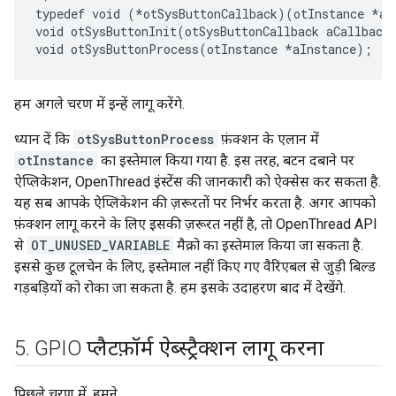
typedef void (*otSysButtonCallback)(otInstance *aIn
void otSysButtonInit(otSysButtonCallback aCallback)
हम अगले चरण में इन्हें लागू करेंगे.
ध्यान दें कि
otSysButtonProcess
फ़ंक्शन के एलान में
otInstance
का इस्तेमाल किया गया है. इस तरह, बटन दबाने पर
ऐप्लिकेशन, OpenThread इंस्टेंस की जानकारी को ऐक्सेस कर सकता है.
यह सब आपके ऐप्लिकेशन की ज़रूरतों पर निर्भर करता है. अगर आपको
फ़ंक्शन लागू करने के लिए इसकी ज़रूरत नहीं है, तो OpenThread API
से
OT_UNUSED_VARIABLE
मैक्रो का इस्तेमाल किया जा सकता है.
इससे कुछ टूलचेन के लिए, इस्तेमाल नहीं किए गए वैरिएबल से जुड़ी बिल्ड
गड़बड़ियों को रोका जा सकता है. हम इसके उदाहरण बाद में देखेंगे.
5
.
GPIO प्लैटफ़ॉर्म ऐब्स्ट्रैक्शन लागू करना
पिछले चरण में, हमने