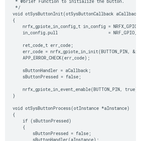
 * @brief Function to initialize the button.

 */

void otSysButtonInit(otSysButtonCallback aCallback)
{

    nrfx_gpiote_in_config_t in_config = NRFX_GPIOT
    in_config.pull                    = NRF_GPIO_P
    ret_code_t err_code;

    err_code = nrfx_gpiote_in_init(BUTTON_PIN, &in_
    APP_ERROR_CHECK(err_code);

    sButtonHandler = aCallback;

    sButtonPressed = false;

    nrfx_gpiote_in_event_enable(BUTTON_PIN, true);

}

void otSysButtonProcess(otInstance *aInstance)

{

    if (sButtonPressed)

    {

        sButtonPressed = false;

        sButtonHandler(aInstance);
