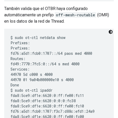
También valida que el OTBR haya configurado
automáticamente un prefijo
off-mesh-routable
(OMR)
en los datos de la red de Thread.
$ sudo ot-ctl netdata show

Prefixes:

Prefixes:

fd76:a5d1:fcb0:1707::/64 paos med 4000

Routes:

fd49:7770:7fc5:0::/64 s med 4000

Services:

44970 5d c000 s 4000

44970 01 9a04b000000e10 s 4000

Done

$ sudo ot-ctl ipaddr      

fda8:5ce9:df1e:6620:0:ff:fe00:fc11

fda8:5ce9:df1e:6620:0:0:0:fc38

fda8:5ce9:df1e:6620:0:ff:fe00:fc10

fd76:a5d1:fcb0:1707:f3c7:d88c:efd1:24a9

fda8:5ce9:df1e:6620:0:ff:fe00:fc00
