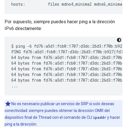
Por supuesto, siempre puedes hacer ping a la dirección
IPv6 directamente:
$ ping -6 fd76:a5d1:fcb0:1707:d3dc:26d3:f70b:b927

PING fd76:a5d1:fcb0:1707:d3dc:26d3:f70b:b927(fd76:
64 bytes from fd76:a5d1:fcb0:1707:d3dc:26d3:f70b:b
64 bytes from fd76:a5d1:fcb0:1707:d3dc:26d3:f70b:b
64 bytes from fd76:a5d1:fcb0:1707:d3dc:26d3:f70b:b
64 bytes from fd76:a5d1:fcb0:1707:d3dc:26d3:f70b:b
64 bytes from fd76:a5d1:fcb0:1707:d3dc:26d3:f70b:b
No es necesario publicar un servicio de SRP si solo deseas
conectividad: siempre puedes obtener la dirección OMR del
dispositivo final de Thread con el comando de CLI
ipaddr
y hacer
ping a la dirección.