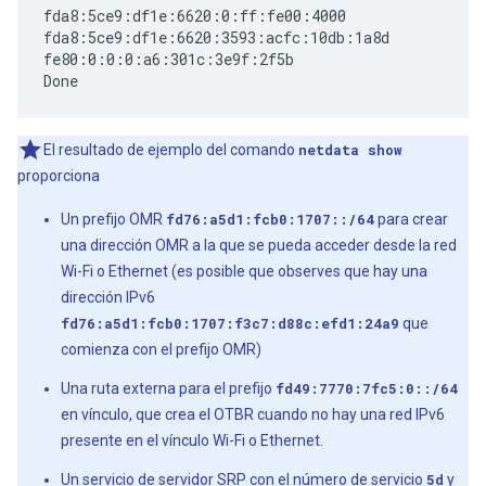
fda8:5ce9:df1e:6620:0:ff:fe00:4000

fda8:5ce9:df1e:6620:3593:acfc:10db:1a8d

fe80:0:0:0:a6:301c:3e9f:2f5b

El resultado de ejemplo del comando
netdata show
proporciona
Un prefijo OMR
fd76:a5d1:fcb0:1707::/64
para crear
una dirección OMR a la que se pueda acceder desde la red
Wi-Fi o Ethernet (es posible que observes que hay una
dirección IPv6
fd76:a5d1:fcb0:1707:f3c7:d88c:efd1:24a9
que
comienza con el prefijo OMR)
Una ruta externa para el prefijo
fd49:7770:7fc5:0::/64
en vínculo, que crea el OTBR cuando no hay una red IPv6
presente en el vínculo Wi-Fi o Ethernet.
Un servicio de servidor SRP con el número de servicio
5d
y