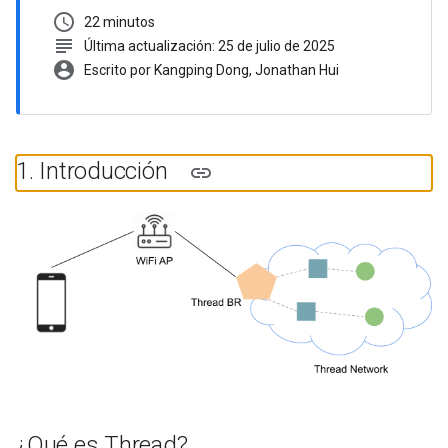
schedule
22 minutos
subject
Última actualización: 25 de julio de 2025
account_circle
Escrito por Kangping Dong, Jonathan Hui
1
.
Introducción
¿Qué es Thread?