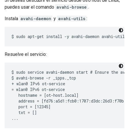
Si deseas descubrir el servicio desde otro host de Linux,
puedes usar el comando
avahi-browse
.
Instala
avahi-daemon
y
avahi-utils
:
Resuelve el servicio:
$ sudo service avahi-daemon start # Ensure the avah
$ avahi-browse -r _ipps._tcp

+ wlan0 IPv6 ot-service                            
= wlan0 IPv6 ot-service                            
   hostname = [ot-host.local]

   address = [fd76:a5d1:fcb0:1707:d3dc:26d3:f70b:b9
   port = [12345]

   txt = []
