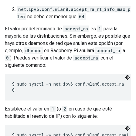
net.ipv6.conf.wlan0.accept_ra_rt_info_max_p
len
no debe ser menor que
64
.
El valor predeterminado de
accept_ra
es
1
para la
mayoría de las distribuciones. Sin embargo, es posible que
haya otros daemons de red que anulen esta opción (por
ejemplo,
dhcpcd
en Raspberry Pi anulará
accept_ra
a
0
). Puedes verificar el valor de
accept_ra
con el
siguiente comando:
$ sudo sysctl -n net.ipv6.conf.wlan0.accept_ra

Establece el valor en
1
(o
2
en caso de que esté
habilitado el reenvío de IP) con lo siguiente:
$ sudo sysctl -w net.ipv6.conf.wlan0.accept_ra=1
