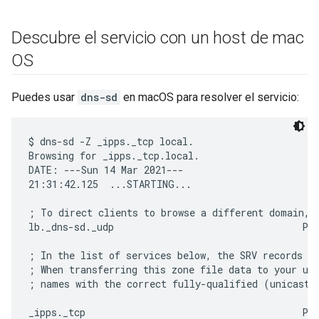
Descubre el servicio con un host de mac
OS
Puedes usar
dns-sd
en macOS para resolver el servicio:
$ dns-sd -Z _ipps._tcp local.

Browsing for _ipps._tcp.local.

DATE: ---Sun 14 Mar 2021---

21:31:42.125  ...STARTING...

; To direct clients to browse a different domain, s
lb._dns-sd._udp                                 PTR
; In the list of services below, the SRV records wi
; When transferring this zone file data to your uni
; names with the correct fully-qualified (unicast) 
_ipps._tcp                                      PTR