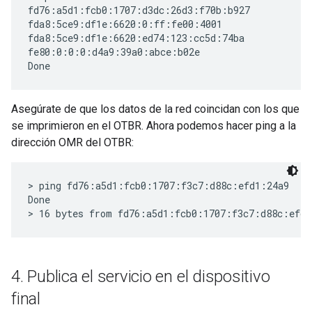
fd76:a5d1:fcb0:1707:d3dc:26d3:f70b:b927

fda8:5ce9:df1e:6620:0:ff:fe00:4001

fda8:5ce9:df1e:6620:ed74:123:cc5d:74ba

fe80:0:0:0:d4a9:39a0:abce:b02e

Asegúrate de que los datos de la red coincidan con los que
se imprimieron en el OTBR. Ahora podemos hacer ping a la
dirección OMR del OTBR:
> ping fd76:a5d1:fcb0:1707:f3c7:d88c:efd1:24a9

Done

4
.
Publica el servicio en el dispositivo
final