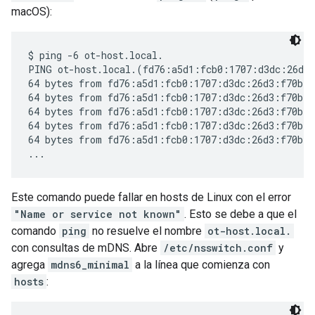
macOS):
$ ping -6 ot-host.local.

PING ot-host.local.(fd76:a5d1:fcb0:1707:d3dc:26d3:
64 bytes from fd76:a5d1:fcb0:1707:d3dc:26d3:f70b:b
64 bytes from fd76:a5d1:fcb0:1707:d3dc:26d3:f70b:b
64 bytes from fd76:a5d1:fcb0:1707:d3dc:26d3:f70b:b
64 bytes from fd76:a5d1:fcb0:1707:d3dc:26d3:f70b:b
64 bytes from fd76:a5d1:fcb0:1707:d3dc:26d3:f70b:b
Este comando puede fallar en hosts de Linux con el error
"Name or service not known"
. Esto se debe a que el
comando
ping
no resuelve el nombre
ot-host.local.
con consultas de mDNS. Abre
/etc/nsswitch.conf
y
agrega
mdns6_minimal
a la línea que comienza con
hosts
: