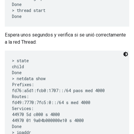
Done

> thread start

Espera unos segundos y verifica si se unió correctamente
a la red Thread:
> state

child

Done

> netdata show

Prefixes:

fd76:a5d1:fcb0:1707::/64 paos med 4000

Routes:

fd49:7770:7fc5:0::/64 s med 4000

Services:

44970 5d c000 s 4000

44970 01 9a04b000000e10 s 4000

Done

> ipaddr
