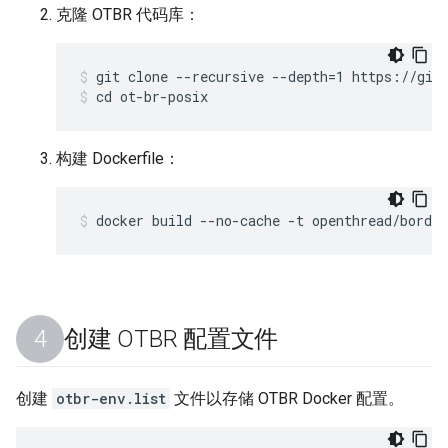
克隆 OTBR 代码库：
git clone --recursive --depth=1 https://git
cd ot-br-posix
构建 Dockerfile：
docker build --no-cache -t openthread/border
创建 OTBR 配置文件
创建
otbr-env.list
文件以存储 OTBR Docker 配置。