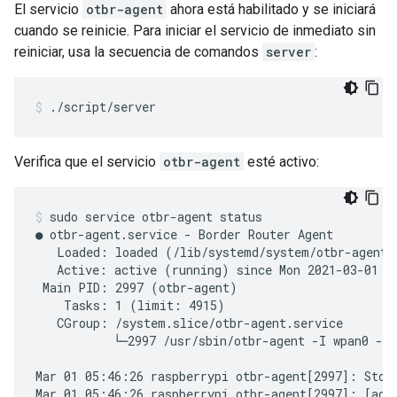
El servicio
otbr-agent
ahora está habilitado y se iniciará
cuando se reinicie. Para iniciar el servicio de inmediato sin
reiniciar, usa la secuencia de comandos
server
:
./script/server
Verifica que el servicio
otbr-agent
esté activo:
sudo service otbr-agent status
● otbr-agent.service - Border Router Agent

   Loaded: loaded (/lib/systemd/system/otbr-agent.
   Active: active (running) since Mon 2021-03-01 05
 Main PID: 2997 (otbr-agent)

    Tasks: 1 (limit: 4915)

   CGroup: /system.slice/otbr-agent.service

           └─2997 /usr/sbin/otbr-agent -I wpan0 -B 
Mar 01 05:46:26 raspberrypi otbr-agent[2997]: Stop 
Mar 01 05:46:26 raspberrypi otbr-agent[2997]: [adpr