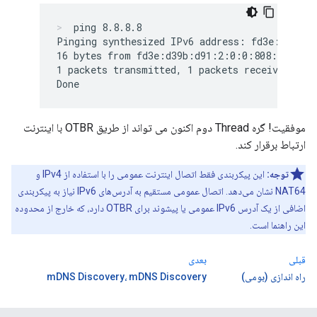
ping 8.8.8.8
Pinging synthesized IPv6 address: fd3e:d39b:d
16 bytes from fd3e:d39b:d91:2:0:0:808:808: ic
1 packets transmitted, 1 packets received. Pac
موفقیت! گره Thread دوم اکنون می تواند از طریق OTBR با اینترنت
ارتباط برقرار کند.
توجه:
این پیکربندی فقط اتصال اینترنت عمومی را با استفاده از IPv4 و
NAT64 نشان می‌دهد. اتصال عمومی مستقیم به آدرس‌های IPv6 نیاز به پیکربندی
اضافی از یک آدرس IPv6 عمومی یا پیشوند برای OTBR دارد، که خارج از محدوده
این راهنما است.
قبلی
بعدی
راه اندازی (بومی)
mDNS Discovery، mDNS Discovery