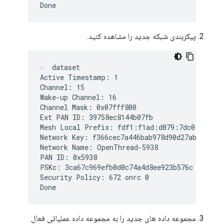
پیکربندی شبکه جدید را مشاهده کنید.
dataset
Active Timestamp: 1

Channel: 15

Wake-up Channel: 16

Channel Mask: 0x07fff800

Ext PAN ID: 39758ec8144b07fb

Mesh Local Prefix: fdf1:f1ad:d079:7dc0::/64

Network Key: f366cec7a446bab978d90d27abe38f23

Network Name: OpenThread-5938

PAN ID: 0x5938

PSKc: 3ca67c969efb0d0c74a4d8ee923b576c

Security Policy: 672 onrc 0

مجموعه داده های جدید را به مجموعه داده عملیاتی فعال