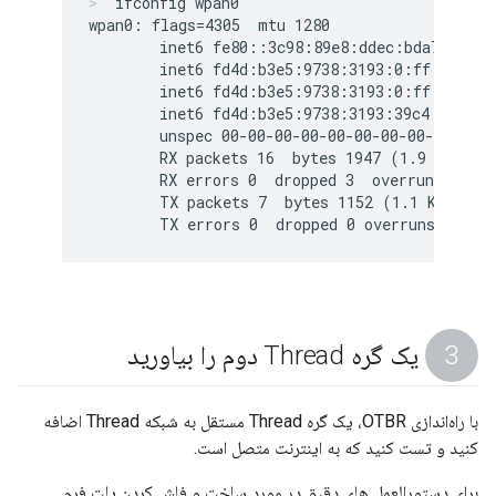
ifconfig wpan0
wpan0: flags=4305
  mtu 1280

        inet6 fe80::3c98:89e8:ddec:bda7  pref
        inet6 fd4d:b3e5:9738:3193:0:ff:fe00:f
        inet6 fd4d:b3e5:9738:3193:0:ff:fe00:f
        inet6 fd4d:b3e5:9738:3193:39c4:ee02:c
        unspec 00-00-00-00-00-00-00-00-00-00-0
        RX packets 16  bytes 1947 (1.9 KiB)

        RX errors 0  dropped 3  overruns 0  fr
        TX packets 7  bytes 1152 (1.1 KiB)

یک گره Thread دوم را بیاورید
با راه‌اندازی OTBR، یک گره Thread مستقل به شبکه Thread اضافه
کنید و تست کنید که به اینترنت متصل است.
برای دستورالعمل های دقیق در مورد ساخت و فلش کردن پلت فرم