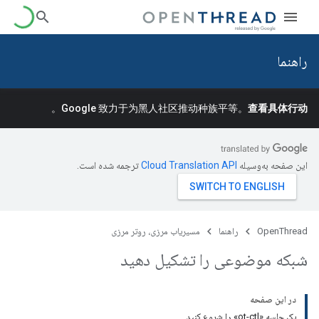
راهنما
。
Google 致力于为黑人社区推动种族平等。
查看具体行动
این صفحه به‌وسیله
ترجمه شده است.
OpenThread
راهنما
مسیریاب مرزی، روتر مرزی
شبکه موضوعی را تشکیل دهید
در این صفحه
یک جلسه «ot-ctl» را شروع کنید