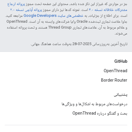
جز در مواردی که غیراز این ذکر شده باشد، محتوای این صفحه تحت مجوز
پروانه ارجاع
مشترکات خلاقانه نسخه ۴.۰
است. نمونه کدها نیز دارای مجوز
پروانه آپاچی نسخه ۲.۰
است. برای اطلاع از جزئیات، به
خطمشی‌های سایت Google Developers‏
مراجعه کنید.
جاوا علامت تجاری ثبت‌شده Oracle و/یا شرکت‌های وابسته به آن است. ‫OpenThread
و علائم مربوط به آن، علامت‌های تجاری Thread Group هستند و تحت پروانه استفاده
می‌شوند.
تاریخ آخرین به‌روزرسانی 2025-07-28 به‌وقت ساعت هماهنگ جهانی.
GitHub
OpenThread
Border Router
پشتیبانی
درخواست‌های مربوط به اشکال‌ها و ویژگی‌ها
بحث و گفتگو درباره OpenThread