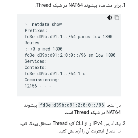
برای مشاهده پیشوند NAT64 در شبکه Thread:
netdata show
Prefixes:

fd3e:d39b:d91:1::/64 paros low 1800

Routes:

::/0 s med 1800

fd3e:d39b:d91:2:0:0::/96 sn low 1800

Services:

Contexts:

fd3e:d39b:d91:1::/64 1 c

Commissioning:

در اینجا
fd3e:d39b:d91:2:0:0::/96
پیشوند
NAT64 در شبکه Thread است.
یک آدرس IPv4 را از CLI گره Thread مستقل پینگ کنید
تا اتصال اینترنت آن را آزمایش کنید: