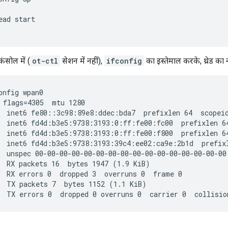
ead start
कंसोल में (
ot-ctl
सेशन में नहीं),
ifconfig
का इस्तेमाल करके, थ्रेड का नय
onfig wpan0
 flags=4305
  mtu 1280

  inet6 fe80::3c98:89e8:ddec:bda7  prefixlen 64  scopei
  inet6 fd4d:b3e5:9738:3193:0:ff:fe00:fc00  prefixlen 6
  inet6 fd4d:b3e5:9738:3193:0:ff:fe00:f800  prefixlen 6
  inet6 fd4d:b3e5:9738:3193:39c4:ee02:ca9e:2b1d  prefix
  unspec 00-00-00-00-00-00-00-00-00-00-00-00-00-00-00-00
  RX packets 16  bytes 1947 (1.9 KiB)

  RX errors 0  dropped 3  overruns 0  frame 0

  TX packets 7  bytes 1152 (1.1 KiB)
