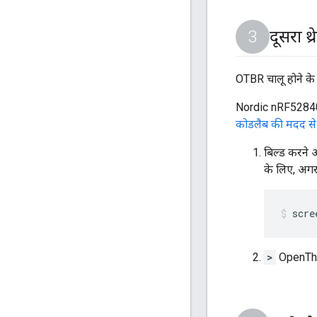
दूसरा थ
OTBR चालू होने के ब
Nordic nRF52840 प्
कोडलैब की मदद से थ्
बिल्ड करने 
के लिए, अगर
scre
>
OpenThre