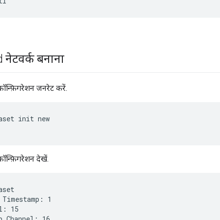
tl
 नेटवर्क बनाना
कॉन्फ़िगरेशन जनरेट करें.
aset init new
ॉन्फ़िगरेशन देखें.
aset
 Timestamp: 1

l: 15

p Channel: 16
