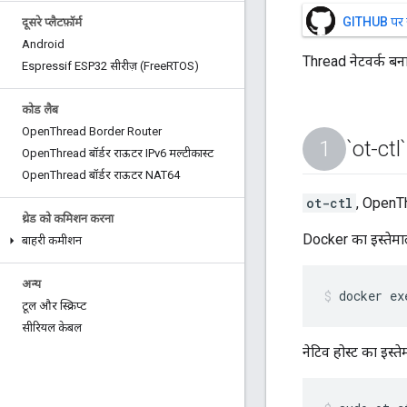
GITHUB पर सोर
दूसरे प्लैटफ़ॉर्म
Android
Thread नेटवर्क बनाए
Espressif ESP32 सीरीज़ (Free
RTOS)
कोड लैब
Open
Thread Border Router
`ot-ctl
Open
Thread बॉर्डर राऊटर IPv6 मल्टीकास्ट
Open
Thread बॉर्डर राऊटर NAT64
ot-ctl
, OpenTh
थ्रेड को कमिशन करना
Docker का इस्तेम
बाहरी कमीशन
अन्य
docker ex
टूल और स्क्रिप्ट
सीरियल केबल
नेटिव होस्ट का इस्