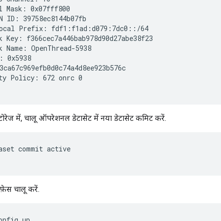
l Mask: 0x07fff800

N ID: 39758ec8144b07fb

ocal Prefix: fdf1:f1ad:d079:7dc0::/64

k Key: f366cec7a446bab978d90d27abe38f23

k Name: OpenThread-5938

: 0x5938

3ca67c969efb0d0c74a4d8ee923b576c

ty Policy: 672 onrc 0

स्टोरेज में, चालू ऑपरेशनल डेटासेट में नया डेटासेट कमिट करें.
aset commit active
़ेस चालू करें.
onfig up