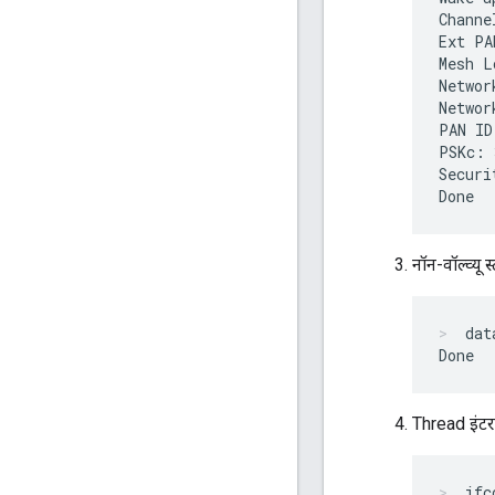
Channe
Ext PA
Mesh L
Networ
Networ
PAN ID
PSKc: 
Securi
नॉन-वॉल्व्यू 
dat
Thread इंटरफ
ifc