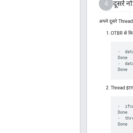
दूसरे न
अपने दूसरे Thread
OTBR से मिली
dat
dat
Thread इंटरफ़
ifc
thr