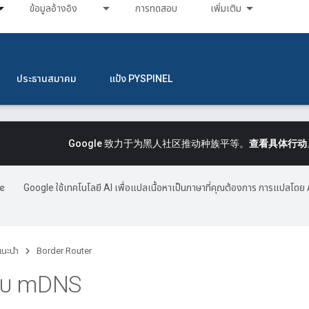
ข้อมูลอ้างอิง
การทดสอบ
เพิ่มเติม
ประธานสมาคม
แป้ง PYSPINEL
Google 致力于为黑人社区推动种族平等。
查看具体行动
Google ใช้เทคโนโลยี AI เพื่อแปลเนื้อหาเป็นภาษาที่คุณต้องการ การแปลโดย 
แนะนำ
Border Router
พบ m
DNS