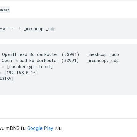
owse
wse -r -t _meshcop._udp
 OpenThread BorderRouter (#3991)   _meshcop._udp        
 OpenThread BorderRouter (#3991)   _meshcop._udp        
 = [raspberrypi.local]

= [192.168.0.10]

9155]

นพบ mDNS ใน
Google Play
เช่น