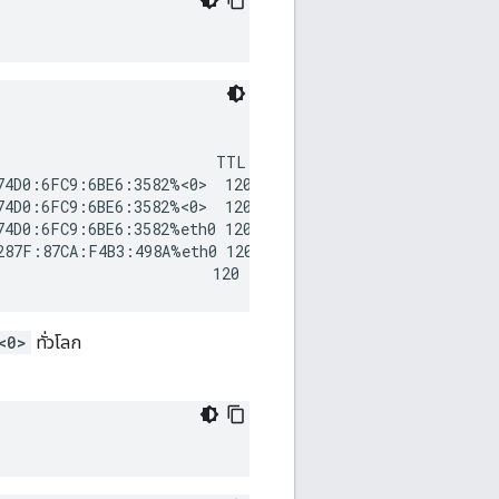
                        TTL

74D0:6FC9:6BE6:3582%<0>  120

74D0:6FC9:6BE6:3582%<0>  120

74D0:6FC9:6BE6:3582%eth0 120

287F:87CA:F4B3:498A%eth0 120

<0>
ทั่วโลก