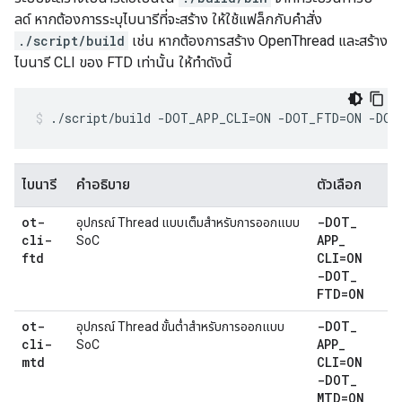
ลด์ หากต้องการระบุไบนารีที่จะสร้าง ให้ใช้แฟล็กกับคำสั่ง
./script/build
เช่น หากต้องการสร้าง OpenThread และสร้าง
ไบนารี CLI ของ FTD เท่านั้น ให้ทำดังนี้
./script/build -DOT_APP_CLI=ON -DOT_FTD=ON -DO
ไบนารี
คำอธิบาย
ตัวเลือก
ot-
-DOT
_
อุปกรณ์ Thread แบบเต็มสำหรับการออกแบบ
cli-
APP
_
SoC
ftd
CLI=ON
-DOT
_
FTD=ON
ot-
-DOT
_
อุปกรณ์ Thread ขั้นต่ำสำหรับการออกแบบ
cli-
APP
_
SoC
mtd
CLI=ON
-DOT
_
MTD=ON