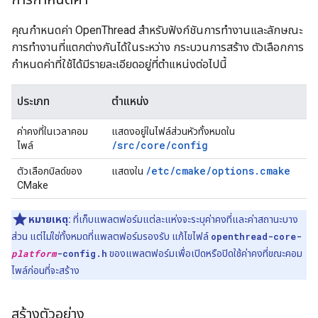
คุณกำหนดค่า OpenThread สำหรับฟังก์ชันการทำงานและลักษณะ
การทำงานที่แตกต่างกันได้ในระหว่าง กระบวนการสร้าง ตัวเลือกการ
กำหนดค่าที่ใช้ได้มีรายละเอียดอยู่ที่ตำแหน่งต่อไปนี้
ประเภท
ตำแหน่ง
ค่าคงที่ในเวลาคอม
แสดงอยู่ในไฟล์ส่วนหัวทั้งหมดใน
/src/core/config
ไพล์
/etc/cmake/options.cmake
ตัวเลือกบิลด์ของ
แสดงใน
CMake
หมายเหตุ:
ที่เก็บแพลตฟอร์มแต่ละแห่งจะระบุค่าคงที่และค่าสถานะบาง
ส่วน แต่ไม่ใช่ทั้งหมดที่แพลตฟอร์มรองรับ แก้ไขไฟล์
openthread-core-
platform
-config.h
ของแพลตฟอร์มเพื่อเปิดหรือปิดใช้ค่าคงที่ขณะคอม
ไพล์ก่อนที่จะสร้าง
สร้างตัวอย่าง