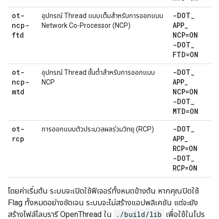
ot-
-DOT
_
อุปกรณ์ Thread แบบเต็มสำหรับการออกแบบ
ncp-
APP
_
Network Co-Processor (NCP)
ftd
NCP=ON
-DOT
_
FTD=ON
ot-
-DOT
_
อุปกรณ์ Thread ขั้นต่ำสำหรับการออกแบบ
ncp-
APP
_
NCP
mtd
NCP=ON
-DOT
_
MTD=ON
ot-
-DOT
_
การออกแบบตัวประมวลผลร่วมวิทยุ (RCP)
rcp
APP
_
RCP=ON
-DOT
_
RCP=ON
โดยค่าเริ่มต้น ระบบจะเปิดใช้ฟีเจอร์ทั้งหมดข้างต้น หากคุณปิดใช้
Flag ทั้งหมดอย่างชัดเจน ระบบจะไม่สร้างแอปพลิเคชัน แต่จะยัง
สร้างไฟล์ไลบรารี OpenThread ใน
./build/lib
เพื่อใช้ในโปร