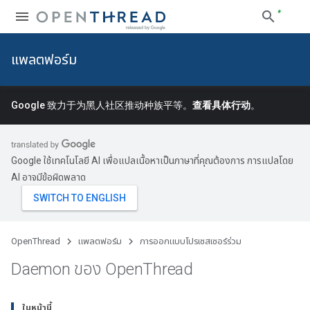
แพลตฟอร์ม
Google 致力于为黑人社区推动种族平等。
查看具体行动
。
Google ใช้เทคโนโลยี AI เพื่อแปลเนื้อหาเป็นภาษาที่คุณต้องการ การแปลโดย
AI อาจมีข้อผิดพลาด
OpenThread
แพลตฟอร์ม
การออกแบบโปรเซสเซอร์ร่วม
Daemon ของ Open
Thread
ในหน้านี้