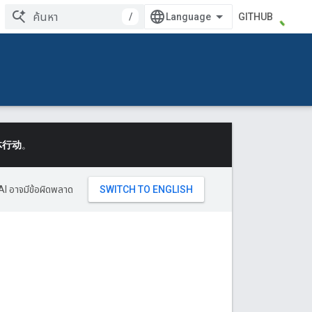
/
GITHUB
体行动
。
AI อาจมีข้อผิดพลาด