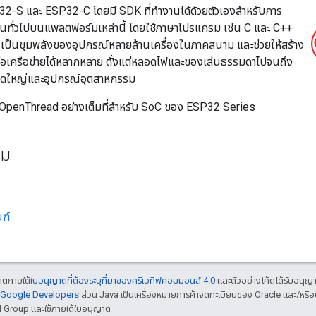
P32-S และ ESP32-C โดยมี SDK ที่ทำงานได้ด้วยตัวเองสำหรับการ
ทั่วไปบนแพลตฟอร์มเหล่านี้ โดยใช้ภาษาโปรแกรม เช่น C และ C++
 เป็นขุมพลังของอุปกรณ์หลายล้านเครื่องในภาคสนาม และช่วยให้สร้าง
อมต่อเครือข่ายได้หลากหลาย ตั้งแต่หลอดไฟและของเล่นธรรมดาไปจนถึง
นาดใหญ่และอุปกรณ์อุตสาหกรรม
OpenThread อย่างเต็มที่สำหรับ SoC ของ ESP32 Series
ิม
ณฑ์
ญาตภายใต้
ใบอนุญาตที่ต้องระบุที่มาของครีเอทีฟคอมมอนส์ 4.0
และตัวอย่างโค้ดได้รับอนุญ
์ Google Developers
ส่วน Java เป็นเครื่องหมายการค้าจดทะเบียนของ Oracle และ/หรือบ
d Group และใช้ภายใต้ใบอนุญาต