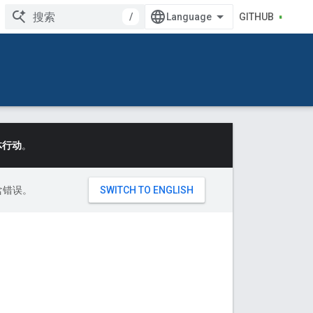
/
GITHUB
体行动
。
包含错误。