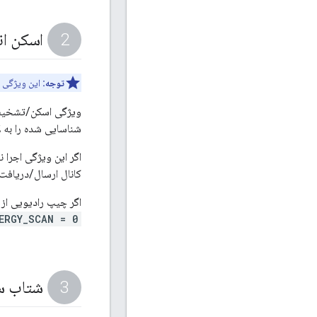
اسکن ان
توجه:
این ویژگی 
ویژگی اسکن/تشخیص انر
شناسایی شده را به لا
کانال ارسال/دریافت 
اگر چیپ رادیویی از 
ERGY_SCAN = 0
شتاب سخت