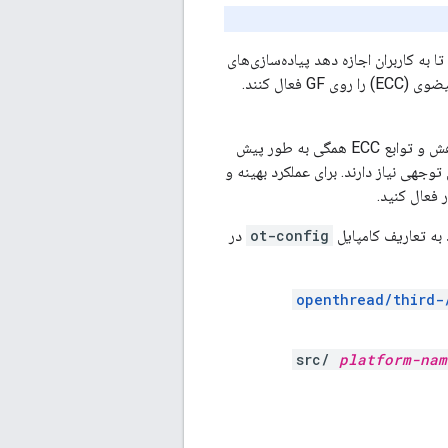
 به کاربران اجازه دهد پیاده‌سازی‌های
جایگزین AES، SHA1، SHA2، و ماژول‌های دیگر و همچنین توابع جداگانه برای رمزنگاری منحنی بیضوی (ECC) را روی GF فعال کنند.
OpenThread آن ماکروها را فعال نمی کند، بنابراین الگوریتم های رمزنگاری متقارن، الگوریتم های هش و توابع ECC همگی به طور پیش
توجهی نیاز دارند. برای عملکرد بهینه و
 فعال کنید.
ot-config
در
/openthread/third-
src/
platform-nam