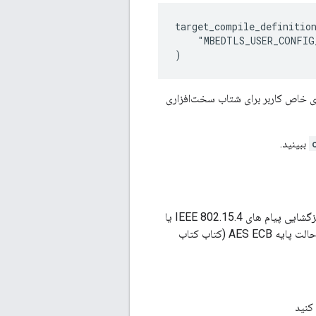
target_compile_definition
    "MBEDTLS_USER_CONFIG
دی خاص کاربر برای شتاب سخت‌افزاری
ببینید.
OpenThread Security از رمزنگاری AES CCM (Counter with CBC-MAC) برای رمزگذاری/رمزگشایی پیام های IEEE 802.15.4 یا
MLE استفاده می کند و کد یکپارچه سازی پیام را تأیید می کند. شتاب سخت‌افزاری حداقل باید از حالت پایه AES ECB (کتاب کتاب