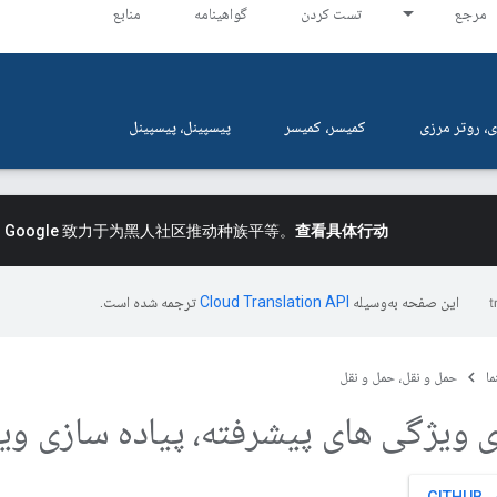
مرجع
تست کردن
گواهینامه
منابع
، روتر مرزی
کمیسر، کمیسر
پیسپینل، پیسپینل
。
Google 致力于为黑人社区推动种族平等。
查看具体行动
این صفحه به‌وسیله
ترجمه شده است.
ما
حمل و نقل، حمل و نقل
ی ویژگی های پیشرفته، پیاده سازی و