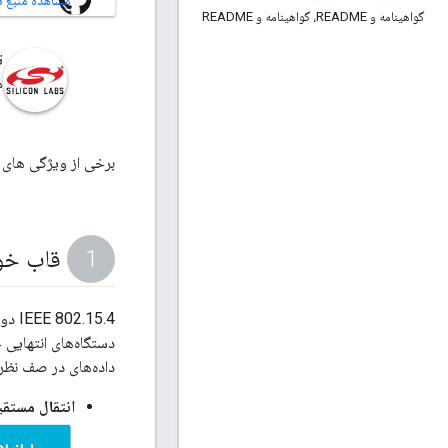
مشاهده منبع در HUB
گواهینامه و README، گواهینامه و README
ت
م
برخی از ویژگی های پ
قاب خودک
15.4
داده‌های در صف نظر
انتقال مستقی