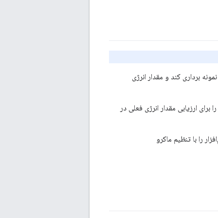
مونه برداری کند و مقدار انرژی
گر این ویژگی اجرا نشود، لایه MAC IEEE 802.15.4 یک بسته Beacon Request/Response را برای ارزیابی مقدار انرژی فعلی در
ار را با تنظیم ماکرو