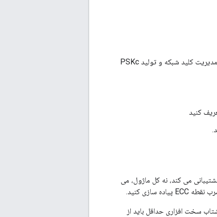
OpenThread Security از الگوریتم های هش HMAC و SHA256 برای محاسبه مقدار هش برای مدیریت کلید شبکه و تولید PSKc
.
ایی که mbedTLS در حال حاضر تنها از شتاب سخت افزاری برای بخش هایی از توابع ECC پشتیبانی می کند، نه کل ماژول، می
پیاده سازی کنید.
شتاب سخت افزاری حداقل باید از