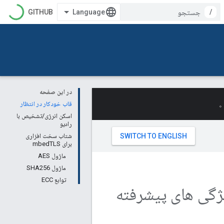
GITHUB
/
در این صفحه
قاب خودکار در انتظار
اسکن انرژی/تشخیص با
رادیو
شتاب سخت افزاری
برای mbedTLS
ماژول AES
ماژول SHA256
توابع ECC
یژگی های پیشرفته