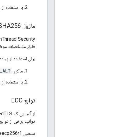
با استفاده از 
ماژول SHA256
طبق مشخصات موضوع
برای استفاده از پیاده سازی 
ماکرو
_ALT
با استفاده از 
توابع ECC
توانید برخی از تواب
منحنی secp256r1 در الگوریتم تبادل کلید پیش نویس