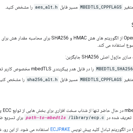
متغیر
MBEDTLS_CPPFLAGS
مسیر فایل
aes_alt.h
را مشخص کنید.
 استفاده می کند.
ماژول اصلی SHA256 جایگزین:
MBEDTLS_SHA256
را در فایل هدر پیکربندی mbedTLS مخصوص کاربر تعریف کنید
متغیر
MBEDTLS_CPPFLAGS
مسیر فایل
sha256_alt.h
را مشخص کنید
از آنج
ع تعریف شده در
/library/ecp.c
path-to-mbedtls
برای تسریع ضرب نقطه ECC 
ECJPAKE
استفاده می شود. از این رو، 