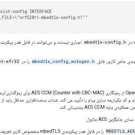
s(ot-config INTERFACE

_FILE=\"nrf52811-mbedtls-config.h\""

 در
mbedtls-config.h
اجباری نیستند و می‌توانند در فایل هدر پیکربن
بندی خاص کاربر، فایل
mbedtls_config_autogen.h
را در
ot-efr32
پایه AES CCM پشتیبانی کند.
ی جایگزین AES ماژول:
MBEDTLS_AE
را در فایل هدر پیکربندی mbedTLS مخصوص کاربر تعریف کنید