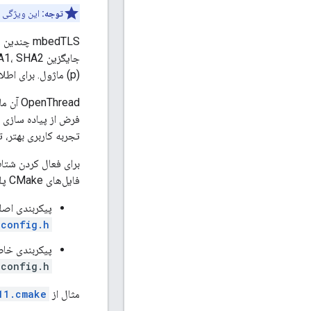
توجه:
این ویژگی 
mbedTLS چندین ماکرو را در فایل هدر پیکربندی اصلی،
(p) ماژول. برای اطلاعات بیشتر به
فرض از پیاده سازی نر
تجربه کاربری بهتر، 
برای فعال کردن شتاب سخت‌افزاری در OpenThread، فایل‌های
فایل‌های CMake پلتفرم اضافه شوند:
پیکربندی اصلی، که ت
-config.h
پیکربندی خاص
-config.h
مثال از
11.cmake