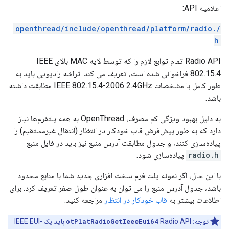
اعلامیه API:
/openthread/include/openthread/platform/radio.
h
Radio API تمام توابع لازم را که توسط لایه MAC بالای IEEE
802.15.4 فراخوانی شده است، تعریف می کند. تراشه رادیویی باید به
طور کامل با مشخصات IEEE 802.15.4-2006 2.4GHz مطابقت داشته
باشد.
به دلیل بهبود ویژگی کم مصرف، OpenThread به همه پلتفرم‌ها نیاز
دارد که به طور پیش‌فرض قاب خودکار در انتظار (انتقال غیرمستقیم) را
پیاده‌سازی کنند، و جدول مطابقت آدرس منبع نیز باید در فایل منبع
radio.h
پیاده‌سازی شود.
با این حال، اگر نمونه پلت فرم سخت افزاری جدید شما با منابع محدود
باشد، جدول آدرس منبع را می توان به عنوان طول صفر تعریف کرد. برای
اطلاعات بیشتر به
قاب خودکار در انتظار
مراجعه کنید.
توجه:
Radio API
otPlatRadioGetIeeeEui64
باید
یک IEEE EUI-