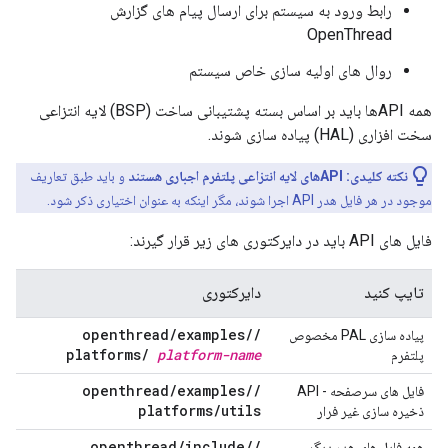
رابط ورود به سیستم برای ارسال پیام های گزارش
OpenThread
روال های اولیه سازی خاص سیستم
همه APIها باید بر اساس بسته پشتیبانی ساخت (BSP) لایه انتزاعی
سخت افزاری (HAL) پیاده سازی شوند.
نکته کلیدی:
APIهای لایه انتزاعی پلتفرم اجباری هستند
و باید طبق تعاریف
موجود در هر فایل هدر API اجرا شوند، مگر اینکه به عنوان اختیاری ذکر شود.
فایل های API باید در دایرکتوری های زیر قرار گیرند:
تایپ کنید
دایرکتوری
openthread
/
examples
/
/
پیاده سازی PAL مخصوص
platforms
/
platform-name
پلتفرم
openthread
/
examples
/
/
فایل های سرصفحه - API
platforms
/
utils
ذخیره سازی غیر فرار
openthread
/
include
/
/
همه فایل های هدر دیگر