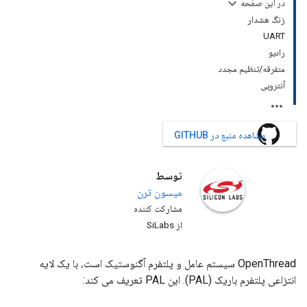
در این صفحه
زنگ هشدار
UART
رادیو
متفرقه/تنظیم مجدد
آنتروپی
مشاهده منبع در GITHUB
توسط
میسون
ترن
مشارکت کننده
از SiLabs
OpenThread سیستم عامل و پلتفرم آگنوستیک است، با یک لایه
انتزاعی پلتفرم باریک (PAL). این PAL تعریف می کند: