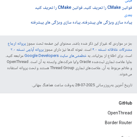
قبلی
قوانین CMake را تعریف کنید، قوانین CMake را تعریف کنید
بعدی
پیاده سازی ویژگی های پیشرفته، پیاده سازی ویژگی های پیشرفته
جز در مواردی که غیراز این ذکر شده باشد، محتوای این صفحه تحت مجوز
پروانه ارجاع
مشترکات خلاقانه نسخه ۴.۰
است. نمونه کدها نیز دارای مجوز
پروانه آپاچی نسخه ۲.۰
است. برای اطلاع از جزئیات، به
خطمشی‌های سایت Google Developers‏
مراجعه کنید.
جاوا علامت تجاری ثبت‌شده Oracle و/یا شرکت‌های وابسته به آن است. ‫OpenThread
و علائم مربوط به آن، علامت‌های تجاری Thread Group هستند و تحت پروانه استفاده
می‌شوند.
تاریخ آخرین به‌روزرسانی 2025-07-28 به‌وقت ساعت هماهنگ جهانی.
GitHub
OpenThread
Border Router