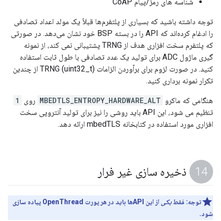
شناسه های رمز/پیام CoAP
توجه داشته باشید که بسیاری از پلتفرم‌ها قبلاً یک مولد اعداد تصادفی
را ادغام کرده‌اند که API را در بسته BSP خود نشان می‌دهد. در صورتی
که پلتفرم سخت افزاری هدف از TRNG پشتیبانی نمی کند، از نمونه
گیری ماژول ADC برای تولید یک عدد تصادفی با طول ثابت استفاده
کنید. در صورت لزوم برای برآوردن الزامات TRNG (uint32_t) از چندین
تکرار نمونه برداری کنید.
هنگامی که ماکرو
MBEDTLS_ENTROPY_HARDWARE_ALT
روی
1
تنظیم می شود، این API باید روشی را نیز برای تولید آنتروپی سخت
افزاری مورد استفاده در کتابخانه mbedTLS ارائه دهد.
ذخیره سازی غیر فرار
توجه:
فقط
یکی
از این APIها باید در هر پورت OpenThread پیاده سازی
شود.