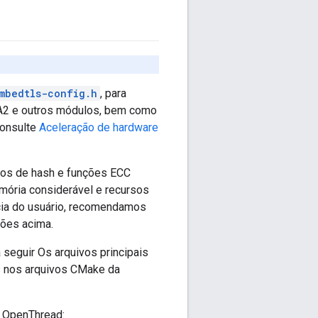
mbedtls-config.h
, para
HA2 e outros módulos, bem como
Consulte
Aceleração de hardware
tmos de hash e funções ECC
ória considerável e recursos
cia do usuário, recomendamos
ções acima.
seguir Os arquivos principais
es nos arquivos CMake da
o OpenThread: