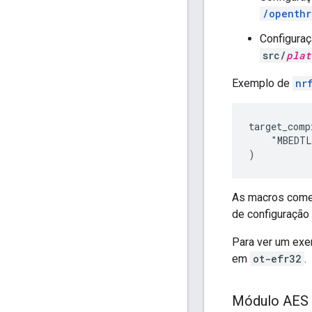
/openthr
Configuraç
src/
plat
Exemplo de
nr
target_comp
    "MBEDTL
As macros com
de configuração 
Para ver um exe
em
ot-efr32
.
Módulo AES