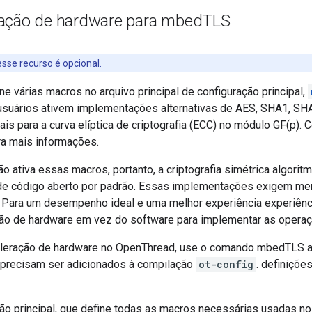
ação de hardware para mbed
TLS
sse recurso é opcional.
 várias macros no arquivo principal de configuração principal,
 usuários ativem implementações alternativas de AES, SHA1, S
ais para a curva elíptica de criptografia (ECC) no módulo GF(p). 
a mais informações.
 ativa essas macros, portanto, a criptografia simétrica algori
e código aberto por padrão. Essas implementações exigem mem
 Para um desempenho ideal e uma melhor experiência experiên
ação de hardware em vez do software para implementar as opera
celeração de hardware no OpenThread, use o comando mbedTLS a 
 precisam ser adicionados à compilação
ot-config
. definiçõ
ão principal, que define todas as macros necessárias usadas n