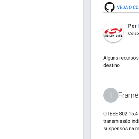
VEJA O C
Por
Colab
Alguns recursos
destino.
Frame
O IEEE 802.15.4 
transmissão indi
suspensos na ma