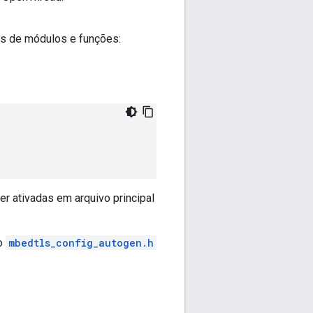
as de módulos e funções:
r ativadas em arquivo principal
 o
mbedtls_config_autogen.h