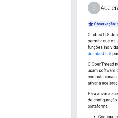
Aceler
Observação
:
e
O mbedTLS define
permitir que os
funções individu
do mbedTLS
par
O OpenThread não
usam software d
computacionais.
ativar a aceler
Para ativar a a
de configuração
plataforma:
Configuraç