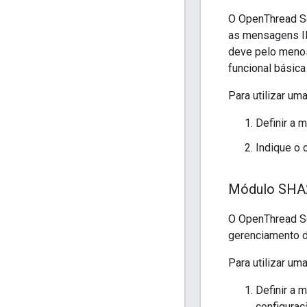
O OpenThread Se
as mensagens IE
deve pelo menos
funcional básic
Para utilizar u
Definir a 
Indique o 
Módulo SHA
O OpenThread Se
gerenciamento d
Para utilizar u
Definir a 
configuraç