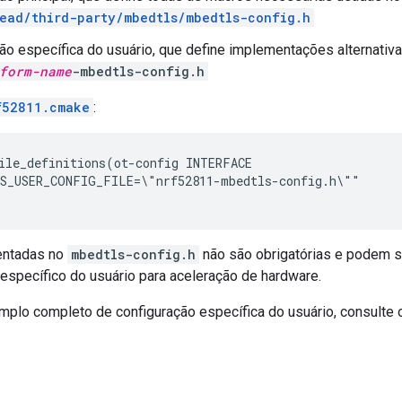
ead/third-party/mbedtls/mbedtls-config.h
ão específica do usuário, que define implementações alternativ
form-name
-mbedtls-config.h
f52811.cmake
:
ile_definitions(ot-config INTERFACE

S_USER_CONFIG_FILE=\"nrf52811-mbedtls-config.h\""

entadas no
mbedtls-config.h
não são obrigatórias e podem se
específico do usuário para aceleração de hardware.
mplo completo de configuração específica do usuário, consulte