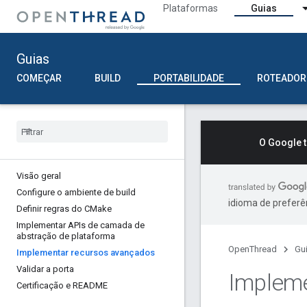
Plataformas
Guias
Guias
COMEÇAR
BUILD
PORTABILIDADE
ROTEADOR
O Google 
Visão geral
Configure o ambiente de build
idioma de preferê
Definir regras do CMake
Implementar APIs de camada de
abstração de plataforma
OpenThread
Gu
Implementar recursos avançados
Validar a porta
Implem
Certificação e README