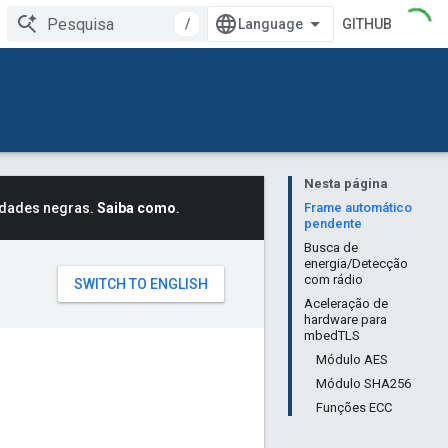
/
GITHUB
Nesta página
idades negras.
Saiba como
.
Frame automático
pendente
Busca de
energia/Detecção
com rádio
Aceleração de
hardware para
mbedTLS
Módulo AES
Módulo SHA256
Funções ECC