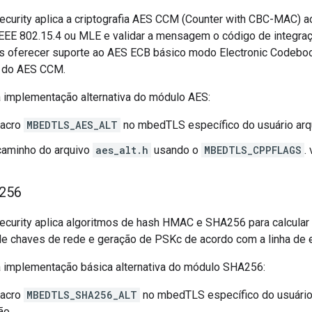
curity aplica a criptografia AES CCM (Counter with CBC-MAC) ao
EE 802.15.4 ou MLE e validar a mensagem o código de integraç
 oferecer suporte ao AES ECB básico modo Electronic Codebo
a do AES CCM.
ma implementação alternativa do módulo AES:
macro
MBEDTLS_AES_ALT
no mbedTLS específico do usuário arqu
caminho do arquivo
aes_alt.h
usando o
MBEDTLS_CPPFLAGS
.
256
curity aplica algoritmos de hash HMAC e SHA256 para calcular 
e chaves de rede e geração de PSKc de acordo com a linha de 
ma implementação básica alternativa do módulo SHA256:
macro
MBEDTLS_SHA256_ALT
no mbedTLS específico do usuário 
ão