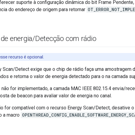
ferecer suporte à configuração dinâmica do bit Frame Pendente,
cia do endereço de origem para retornar
OT_ERROR_NOT_IMPL
de energia
/
Detecção com rádio
sse recurso é opcional.
y Scan/Detect exige que o chip de rádio faça uma amostragem 
dos e retorna o valor de energia detectado para o na camada sup
 não for implementado, a camada MAC IEEE 802.15.4 envia/rec
osta de beacon para avaliar valor de energia no canal.
io for compatível com o recurso Energy Scan/Detect, desative o 
do a macro
OPENTHREAD_CONFIG_ENABLE_SOFTWARE_ENERGY_SC