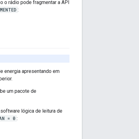
 o o rádio pode fragmentar a API
EMENTED
:
de energia apresentando em
erior.
ebe um pacote de
software lógica de leitura de
AN = 0
: