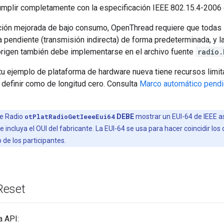
umplir completamente con la especificación IEEE 802.15.4-2006 
ción mejorada de bajo consumo, OpenThread requiere que todas 
 pendiente (transmisión indirecta) de forma predeterminada, y la
origen también debe implementarse en el archivo fuente
radio.
tu ejemplo de plataforma de hardware nueva tiene recursos limit
definir como de longitud cero. Consulta
Marco automático pendi
de Radio
otPlatRadioGetIeeeEui64
DEBE
mostrar un EUI-64 de IEEE a
 incluya el OUI del fabricante. La EUI-64 se usa para hacer coincidir los
de los participantes.
Reset
a API: