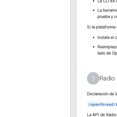
La CLI es 
La herrami
prueba y ce
Si la plataform
Instala el
Reemplaza 
lado de Op
Radio
Declaración de l
/openthread/
La API de Radio 