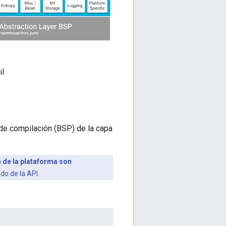
il
de compilación (BSP) de la capa
n de la plataforma son
o de la API.