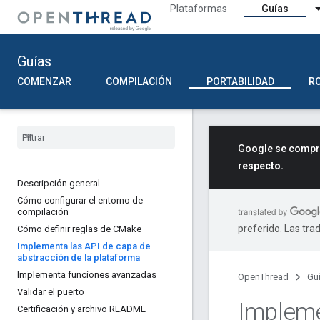
Plataformas
Guías
Guías
COMENZAR
COMPILACIÓN
PORTABILIDAD
R
Google se compro
respecto.
Descripción general
Cómo configurar el entorno de
compilación
preferido. Las tra
Cómo definir reglas de CMake
Implementa las API de capa de
abstracción de la plataforma
Implementa funciones avanzadas
OpenThread
Gu
Validar el puerto
Impleme
Certificación y archivo README