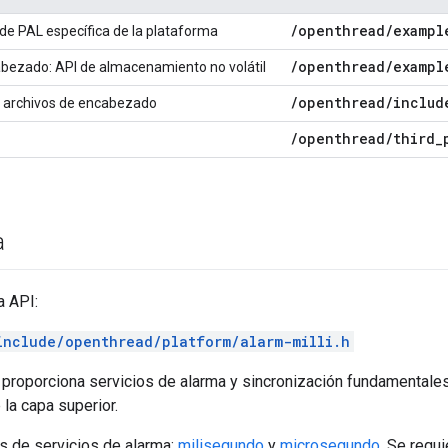
/
openthread
/
exampl
e PAL específica de la plataforma
/
openthread
/
exampl
bezado: API de almacenamiento no volátil
/
openthread
/
includ
 archivos de encabezado
/
openthread
/
third
_
a
a API:
include/openthread/platform/alarm-milli.h
 proporciona servicios de alarma y sincronización fundamentales
la capa superior.
s de servicios de alarma:
milisegundo
y
microsegundo
. Se requ