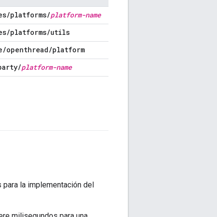
es
/
platforms
/
platform-name
es
/
platforms
/
utils
e
/
openthread
/
platform
party
/
platform-name
 para la implementación del
iere milisegundos para una