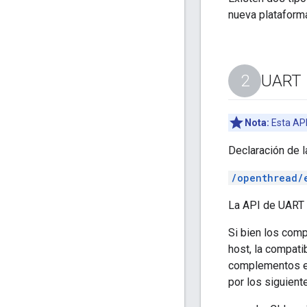
nueva plataform
UART
Nota:
Esta API
Declaración de l
/openthread/
La API de UART i
Si bien los co
host, la compati
complementos en
por los siguient