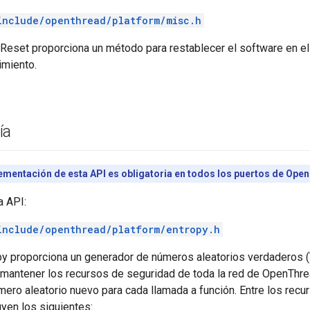
include/openthread/platform/misc.h
eset proporciona un método para restablecer el software en el 
imiento.
ía
ementación de esta API es obligatoria en todos los puertos de Ope
a API:
include/openthread/platform/entropy.h
py proporciona un generador de números aleatorios verdaderos (
 mantener los recursos de seguridad de toda la red de OpenThre
ero aleatorio nuevo para cada llamada a función. Entre los rec
uyen los siguientes: