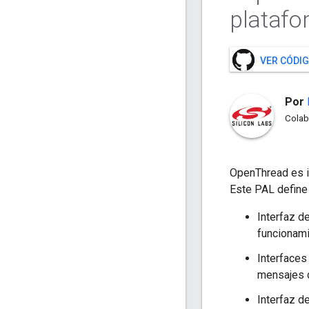
platafo
VER CÓDIG
Por
Colab
OpenThread es i
Este PAL define 
Interfaz d
funcionami
Interfaces
mensajes d
Interfaz d